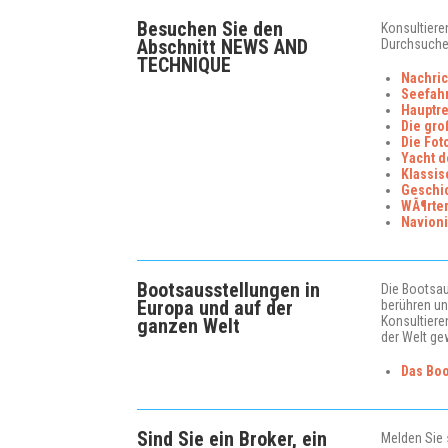
Besuchen Sie den
Konsultiere
Abschnitt NEWS AND
Durchsuche
TECHNIQUE
Nachri
Seefahr
Hauptr
Die gr
Die Fot
Yacht d
Klassis
Geschi
WÃ¶rter
Navion
Bootsausstellungen in
Die Bootsau
Europa und auf der
berühren un
Konsultiere
ganzen Welt
der Welt ge
Das Boo
Sind Sie ein Broker, ein
Melden Sie s