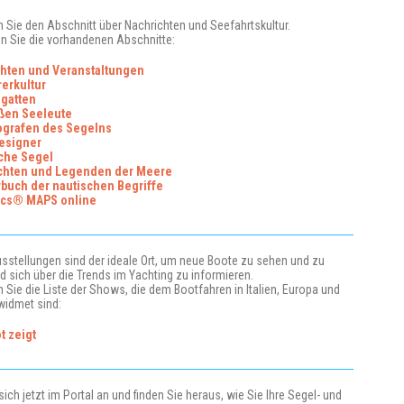
n Sie den Abschnitt über Nachrichten und Seefahrtskultur.
n Sie die vorhandenen Abschnitte:
chten und Veranstaltungen
erkultur
egatten
oßen Seeleute
ografen des Segelns
esigner
che Segel
chten und Legenden der Meere
buch der nautischen Begriffe
ics® MAPS online
sstellungen sind der ideale Ort, um neue Boote zu sehen und zu
d sich über die Trends im Yachting zu informieren.
n Sie die Liste der Shows, die dem Bootfahren in Italien, Europa und
widmet sind:
t zeigt
ich jetzt im Portal an und finden Sie heraus, wie Sie Ihre Segel- und