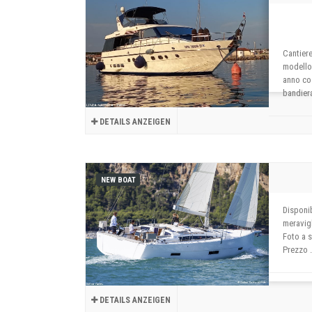
Cantier
modello
anno co
bandiera
DETAILS ANZEIGEN
NEW BOAT
Disponib
meravig
Foto a s
Prezzo .
DETAILS ANZEIGEN