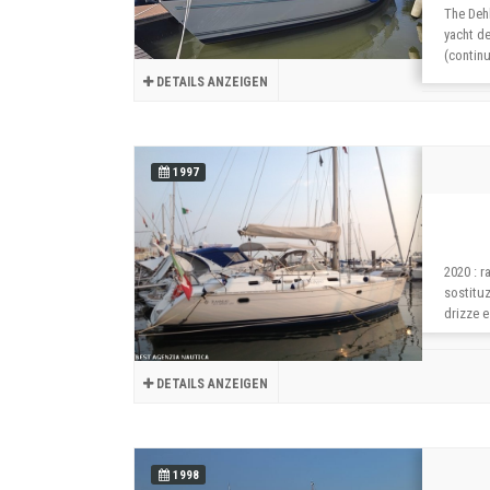
The Dehl
yacht de
(contin
DETAILS ANZEIGEN
1997
2020 : r
sostituz
drizze e
DETAILS ANZEIGEN
1998