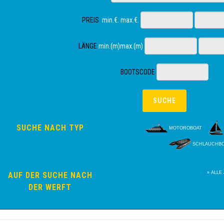
PREIS
min.€. max.€.
LÄNGE
min.(m)max.(m)
BOOTSCODE
SUCHE NACH TYP
MOTOROBOAT
SCHLAUCHB
» ALLE
AUF DER SUCHE NACH
DER WERFT