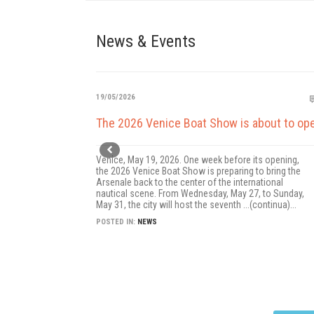
News & Events
19/05/2026
The 2026 Venice Boat Show is about to op
Venice, May 19, 2026. One week before its opening,
the 2026 Venice Boat Show is preparing to bring the
Arsenale back to the center of the international
nautical scene. From Wednesday, May 27, to Sunday,
May 31, the city will host the seventh ...(continua)...
POSTED IN:
NEWS