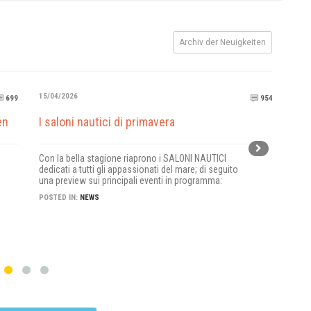
Archiv der Neuigkeiten
15/04/2026
20/0
699
954
en
I saloni nautici di primavera
nas
Con la bella stagione riaprono i SALONI NAUTICI
Dal 
dedicati a tutti gli appassionati del mare; di seguito
show
una preview sui principali eventi in programma:
imba
POSTED IN:
NEWS
POST