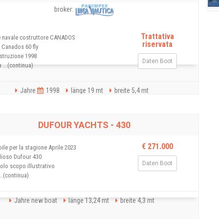
broker:
Trattativa
e navale costruttore CANADOS
riservata
 Canados 60 fly
struzione 1998
Daten Boot
 ...(continua)
Jahre
1998
länge 19 mt
breite 5,4 mt
DUFOUR YACHTS - 430
€ 271.000
ile per la stagione Aprile 2023
lioso Dufour 430
Daten Boot
olo scopo illustrativo
..(continua)
Jahre new boat
länge 13,24 mt
breite 4,3 mt