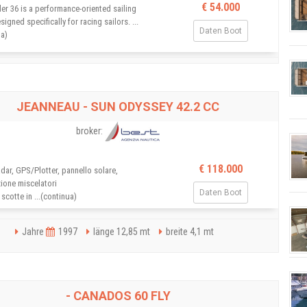
€ 54.000
er 36 is a performance-oriented sailing
signed specifically for racing sailors. ...
Daten Boot
ua)
Jahre
1991
länge 10,8 mt
breite 3,5 mt
JEANNEAU - SUN ODYSSEY 42.2 CC
broker:
€ 118.000
adar, GPS/Plotter, pannello solare,
ione miscelatori
Daten Boot
 scotte in ...(continua)
Jahre
1997
länge 12,85 mt
breite 4,1 mt
- CANADOS 60 FLY