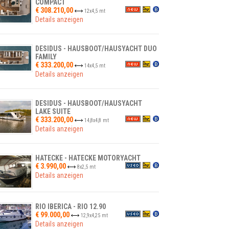
COMPACT
€ 308.210,00
12
x
4,5
mt
Details anzeigen
DESIDUS - HAUSBOOT/HAUSYACHT DUO
FAMILY
€ 333.200,00
14
x
4,5
mt
Details anzeigen
DESIDUS - HAUSBOOT/HAUSYACHT
LAKE SUITE
€ 333.200,00
14,8
x
4,8
mt
Details anzeigen
HATECKE - HATECKE MOTORYACHT
€ 3.990,00
8
x
2,5
mt
Details anzeigen
RIO IBERICA - RIO 12.90
€ 99.000,00
12,9
x
4,25
mt
Details anzeigen