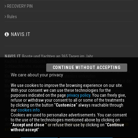
RECOVERY PIN
Rules
NAVIS.IT
NAVIS.IT,
Boote und Yachten an 365 Tagen im Jahr
Kaufen auf Motorboote, Segelboote, Yachten, Düsentriebwerke,
Schlauchboote, nautischen Geräten zu verkaufen.
CONTINUE WITHOUT ACCEPTING
Suche neue und gebrauchte Boote in unserer Datenbank oder sogar eine
We care about your privacy
Kleinanzeige, um Ihr Boot völlig kostenlos verkaufen.
Wenn Sie einen
Broker
sind, wirbt ein Betreiber
Charter
oder Arbeit in der
We use cookies to improve the browsing experience on our site.
Meeresumwelt für Ihr Unternehmen auf
NAVIS.IT
.
With your consent we can use these technologies for the
Hier finden Sie die neuesten Nachrichten aus der Welt der Bootfahren,
purposes indicated on the page
privacy policy
. You can freely give,
Segeln und technische Artikel; bleiben mit unserem Newsletter.
refuse or withdraw your consent to all or some of the treatments
by clicking on the button ''
Customize
'' always reachable through
our
cookies info.
Cookies are used to personalize advertisements. You can consent
to the use of the technologies mentioned above by clicking on
© 2026 NAVIS.IT® LOGOS SIND MARKEN ODER MARKEN SIND DAS EIGENTUM IHRER
''
Accept and close
'' or refuse their use by clicking on ''
Continue
JEWEILIGEN BESITZER. |
Privacy policy
|
Cookies info
| powered by:
START 2000
without accept
''
s.r.l.
p.iva IT-02134430301