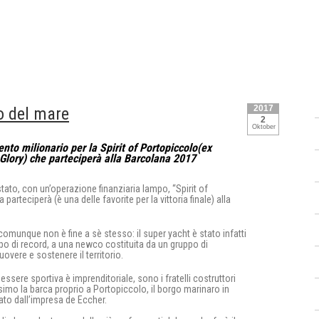
2017
o del mare
2
Oktober
nto milionario per la Spirit of Portopiccolo(ex
Glory) che parteciperà alla Barcolana 2017
stato, con un’operazione finanziaria lampo, “Spirit of
rteciperà (è una delle favorite per la vittoria finale) alla
munque non è fine a sè stesso: il super yacht è stato infatti
po di record, a una newco costituita da un gruppo di
uovere e sostenere il territorio.
 essere sportiva è imprenditoriale, sono i fratelli costruttori
imo la barca proprio a Portopiccolo, il borgo marinaro in
ato dall’impresa de Eccher.