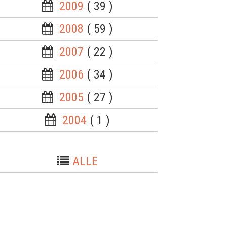
2009
( 39 )
2008
( 59 )
2007
( 22 )
2006
( 34 )
2005
( 27 )
2004
( 1 )
ALLE