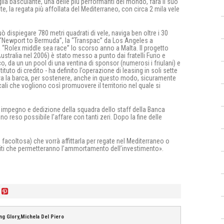
glia basculante, una delle più performanti del mondo, farà il suo
te, la regata più affollata del Mediterraneo, con circa 2 mila vele
uò dispiegare 780 metri quadrati di vele, naviga ben oltre i 30
la “Newport to Bermuda”, la “Transpac” da Los Angeles a
a “Rolex middle sea race” lo scorso anno a Malta. Il progetto
ustralia nel 2006) è stato messo a punto dai fratelli Furio e
, da un un pool di una ventina di sponsor (numerosi i friulani) e
ituto di credito - ha definito l’operazione di leasing in soli sette
ovava la barca, per sostenere, anche in questo modo, sicuramente
ali che vogliono così promuovere il territorio nel quale si
, impegno e dedizione della squadra dello staff della Banca
no reso possibile l’affare con tanti zeri. Dopo la fine delle
facoltosa) che vorrà affittarla per regate nel Mediterraneo o
troiti che permetteranno l’ammortamento dell’investimento».
ng Glory,Michela Del Piero