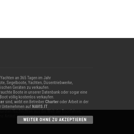
Yachten an 365 Tagen im Jahr
te, Segelboote, Yachten, Düsentriebwerke,
ischen Geräten zu verkaufen.
auchte Boote in unserer Datenbank oder sogar eine
 Boot völlig kostenlos verkaufen.
er
sind, wirbt ein Betreiber
Charter
oder Arbeit in der
hr Unternehmen auf
NAVIS.IT
.
neuesten Nachrichten aus der Welt der Bootfahren,
e Artikel; bleiben mit unserem Newsletter.
WEITER OHNE ZU AKZEPTIEREN