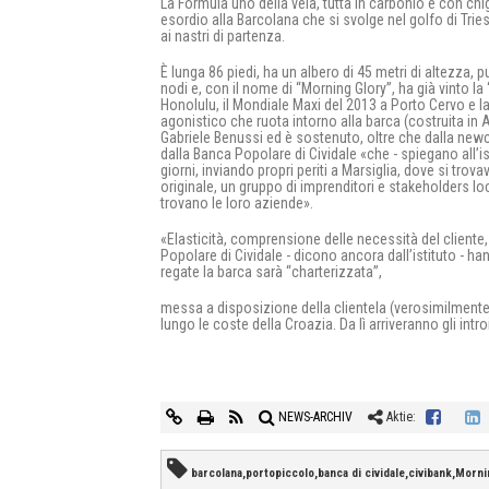
La Formula uno della vela, tutta in carbonio e con chi
esordio alla Barcolana che si svolge nel golfo di Tries
ai nastri di partenza.
È lunga 86 piedi, ha un albero di 45 metri di altezza, p
nodi e, con il nome di “Morning Glory”, ha già vinto 
Honolulu, il Mondiale Maxi del 2013 a Porto Cervo e l
agonistico che ruota intorno alla barca (costruita in A
Gabriele Benussi ed è sostenuto, oltre che dalla newco
dalla Banca Popolare di Cividale «che - spiegano all’ist
giorni, inviando propri periti a Marsiglia, dove si tr
originale, un gruppo di imprenditori e stakeholders loc
trovano le loro aziende».
«Elasticità, comprensione delle necessità del cliente
Popolare di Cividale - dicono ancora dall’istituto - han
regate la barca sarà “charterizzata”,
messa a disposizione della clientela (verosimilmente 
lungo le coste della Croazia. Da lì arriveranno gli in
NEWS-ARCHIV
Aktie:
barcolana,portopiccolo,banca di cividale,civibank,Morni