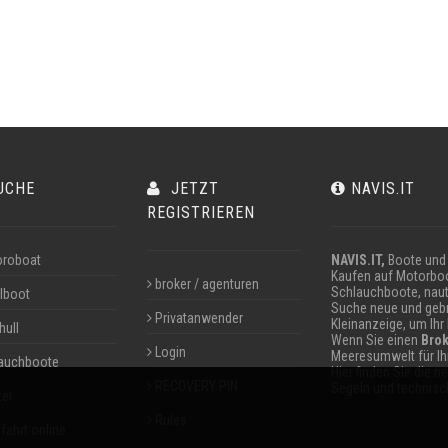
UCHE
JETZT
NAVIS.IT
REGISTRIEREN
roboat
NAVIS.IT,
Boote und 
Kaufen auf Motorboo
broker / agenturen
Schlauchboote, naut
lboot
Suche neue und gebr
Privatanwender
Kleinanzeige, um Ihr
hull
Wenn Sie einen
Brok
Login
Meeresumwelt für I
auchboote
Hier finden Sie die 
RECOVERY PIN
Segeln und technisch
ter
Rules
fahrt online