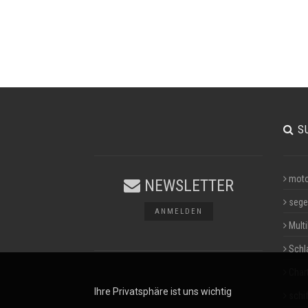
S
moto
NEWSLETTER
sege
ANMELDEN
Multi
Schl
Char
Ihre Privatsphäre ist uns wichtig
schif