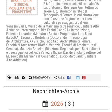
16.00, SALA C, PRIMO PIANO, FRA PAD. 5
E 6 Coordinamento scientifico: LaboRA
Laboratorio di Restauro Architettonico 
TekneHub, laboratori in rete del
Tecnopolo di Ferrara. In collaborazione
con: Direzione Regionale per i beni
culturali e paesaggistici del Friuli
Venezia Giulia, Museo della Marineria di Cesenatico, Cantiere Alto
Adriatico. Intervengono: Rita Fabbri (LaboRA)  Introduzione,
Federico Lenardon (Maestro dAscia e Progettista), Lara Bissi
(LaboRA), Leonardo Bortolami (Dottorando in Tecnologia
dellArchitettura, XXVI ciclo, Facoltà di Architettura di Ferrara,
Facoltà di Architettura IUAV di Venezia, Facoltà di Architettura di
Cesena), Maurizio Anselmi (Direzione Regionale per i Beni culturali
e paesaggistici del Friuli Venezia Giulia), Davide Gnola (Direttore del
Museo della Marineria di Cesenatico), Lucio Marquardt (Cantiere
Alto Adriatico)
NEWS-ARCHIV
Aktie:
Nachrichten-Archiv
2026
( 3 )