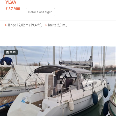
YLVA
€ 37.900
Details anzeigen
länge 12,02 m.(39,4 ft.),
breite 2,3 m.,
2005