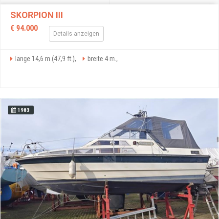
SKORPION III
€ 94.000
Details anzeigen
länge 14,6 m.(47,9 ft.),
breite 4 m.,
1983