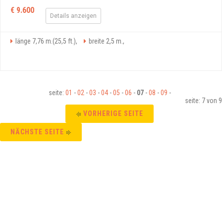
€ 9.600
Details anzeigen
länge 7,76 m.(25,5 ft.),
breite 2,5 m.,
seite:
01
-
02
-
03
-
04
-
05
-
06
-
07
-
08
-
09
-
seite: 7 von 9
VORHERIGE SEITE
NÄCHSTE SEITE