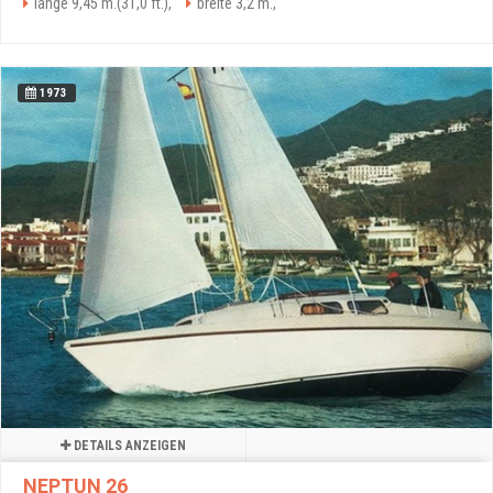
länge 9,45 m.(31,0 ft.),
breite 3,2 m.,
1973
DETAILS ANZEIGEN
NEPTUN 26