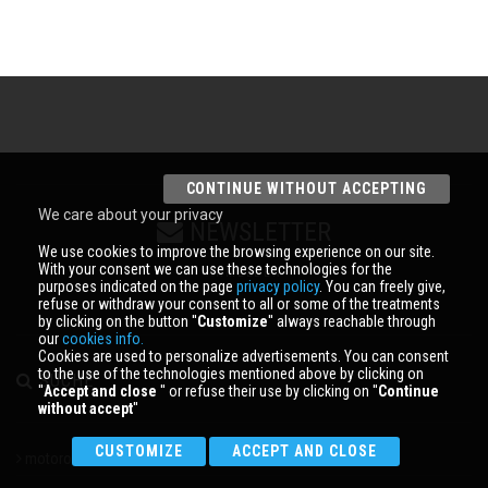
CONTINUE WITHOUT ACCEPTING
We care about your privacy
NEWSLETTER
We use cookies to improve the browsing experience on our site.
With your consent we can use these technologies for the
ANMELDEN
purposes indicated on the page
privacy policy
. You can freely give,
refuse or withdraw your consent to all or some of the treatments
by clicking on the button ''
Customize
'' always reachable through
our
cookies info.
Cookies are used to personalize advertisements. You can consent
to the use of the technologies mentioned above by clicking on
SUCHE
''
Accept and close
'' or refuse their use by clicking on ''
Continue
without accept
''
CUSTOMIZE
ACCEPT AND CLOSE
motoroboat