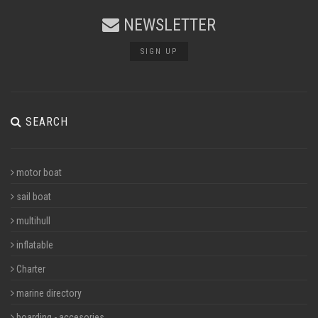
NEWSLETTER
SIGN UP
SEARCH
motor boat
sail boat
multihull
inflatable
Charter
marine directory
boarding - accesories