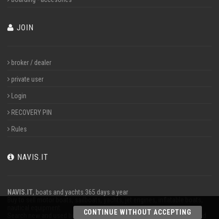
JOIN
broker / dealer
private user
Login
RECOVERY PIN
Rules
NAVIS.IT
NAVIS.IT
, boats and yachts 365 days a year
Buy to sell motor boats, sailboats, yachts, jet engines, inflatable boats,
nautical equipment.
CONTINUE WITHOUT ACCEPTING
Search new and used boats in our database or even post a classified ad