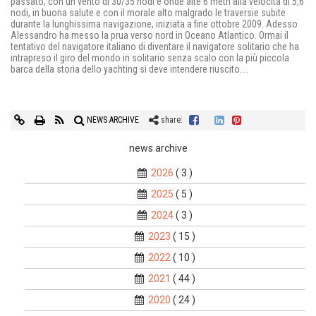
passato, con un vento di 30/35 nodi e onde alte 6 metri alla velocità di 5,6
nodi, in buona salute e con il morale alto malgrado le traversie subite
durante la lunghissima navigazione, iniziata a fine ottobre 2009. Adesso
Alessandro ha messo la prua verso nord in Oceano Atlantico. Ormai il
tentativo del navigatore italiano di diventare il navigatore solitario che ha
intrapreso il giro del mondo in solitario senza scalo con la più piccola
barca della storia dello yachting si deve intendere riuscito....
NEWS ARCHIVE
share:
news archive
2026
( 3 )
2025
( 5 )
2024
( 3 )
2023
( 15 )
2022
( 10 )
2021
( 44 )
2020
( 24 )