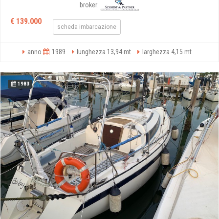
broker:
€ 139.000
scheda imbarcazione
anno
1989
lunghezza 13,94 mt
larghezza 4,15 mt
1983