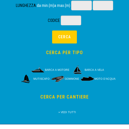
LUNGHEZZA
da min.(m)a max.(m)
CODICE
CERCA PER TIPO
BARCA A MOTORE
BARCA A VELA
MUTISCAFO
GOMMONE
MOTO D'ACQUA
CERCA PER CANTIERE
» VEDI TUTTI