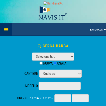
LANGUAGE
CERCA BARCA
NUOVA
USATA
CANTIERE
MODELLO
PREZZO
da min.€. a max.€.