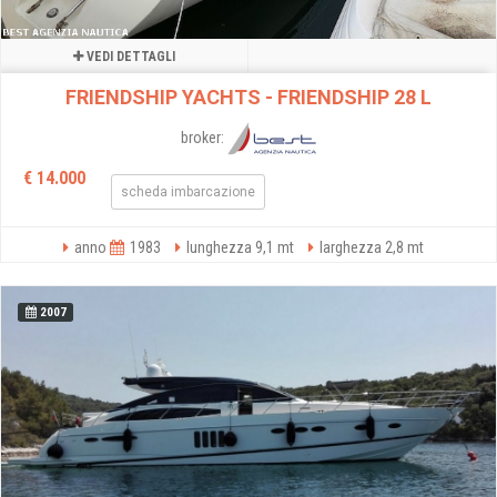
VEDI DETTAGLI
FRIENDSHIP YACHTS - FRIENDSHIP 28 L
broker:
€ 14.000
scheda imbarcazione
anno
1983
lunghezza 9,1 mt
larghezza 2,8 mt
2007