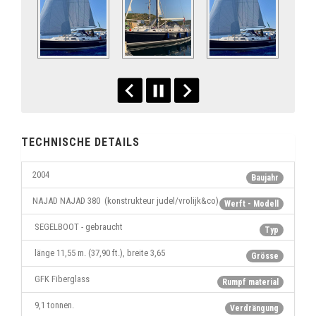
TECHNISCHE DETAILS
2004
Baujahr
NAJAD NAJAD 380 (konstrukteur judel/vrolijk&co)
Werft - Modell
SEGELBOOT - gebraucht
Typ
länge 11,55 m. (37,90 ft.), breite 3,65
Grösse
GFK Fiberglass
Rumpf material
9,1 tonnen.
Verdrängung