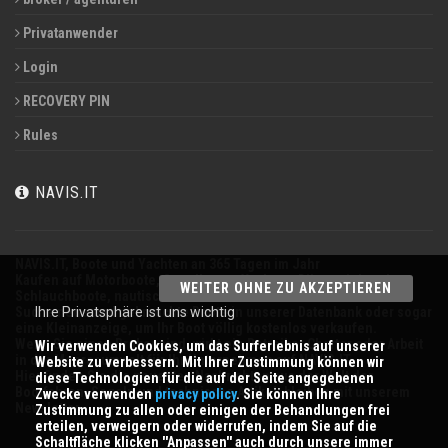
Privatanwender
Login
RECOVERY PIN
Rules
NAVIS.IT
NAVIS.IT,
Boote und Yachten an 365 Tagen im Jahr
Kaufen auf Motorboote, Segelboote, Yachten, Düsentriebwerke,
WEITER OHNE ZU AKZEPTIEREN
Schlauchboote, nautischen Geräten zu verkaufen.
Ihre Privatsphäre ist uns wichtig
Suche neue und gebrauchte Boote in unserer Datenbank oder sogar
eine Kleinanzeige, um Ihr Boot völlig kostenlos verkaufen.
Wenn Sie einen
Broker
sind, wirbt ein Betreiber
Charter
oder Arbeit
Wir verwenden Cookies, um das Surferlebnis auf unserer
in der Meeresumwelt für Ihr Unternehmen auf
NAVIS.IT
.
Website zu verbessern. Mit Ihrer Zustimmung können wir
Hier finden Sie die neuesten Nachrichten aus der Welt der
diese Technologien für die auf der Seite angegebenen
Bootfahren, Segeln und technische Artikel; bleiben mit unserem
Zwecke verwenden
privacy policy
. Sie können Ihre
Newsletter.
Zustimmung zu allen oder einigen der Behandlungen frei
erteilen, verweigern oder widerrufen, indem Sie auf die
Schaltfläche klicken ''
Anpassen
'' auch durch unsere immer