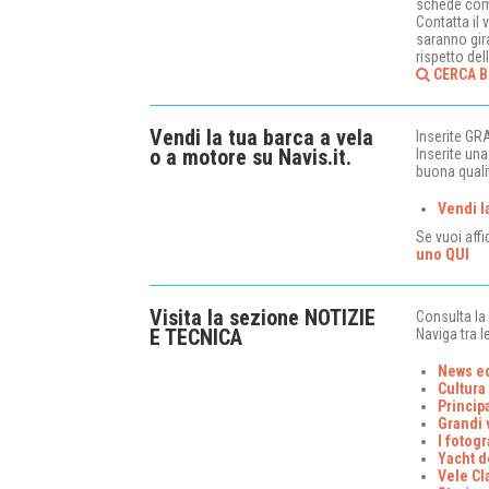
schede comp
Contatta il 
saranno gir
rispetto del
CERCA 
Vendi la tua barca a vela
Inserite GR
o a motore su Navis.it.
Inserite un
buona quali
Vendi l
Se vuoi affi
uno QUI
Visita la sezione NOTIZIE
Consulta la 
E TECNICA
Naviga tra l
News ed
Cultura
Princip
Grandi 
I fotogr
Yacht d
Vele Cl