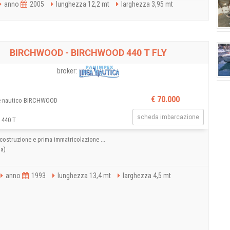
anno
2005
lunghezza 12,2 mt
larghezza 3,95 mt
BIRCHWOOD - BIRCHWOOD 440 T FLY
broker:
€ 70.000
e nautico BIRCHWOOD
scheda imbarcazione
 440 T
costruzione e prima immatricolazione ...
ua)
anno
1993
lunghezza 13,4 mt
larghezza 4,5 mt