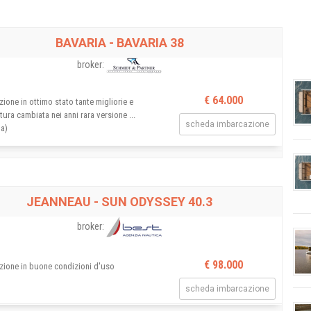
BAVARIA - BAVARIA 38
broker:
€ 64.000
ione in ottimo stato tante migliorie e
tura cambiata nei anni rara versione ...
scheda imbarcazione
ua)
anno
2002
lunghezza 11,91 mt
larghezza 3,87 mt
JEANNEAU - SUN ODYSSEY 40.3
broker:
€ 98.000
zione in buone condizioni d'uso
scheda imbarcazione