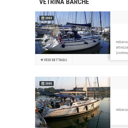
VETRINA BARCHE
2002
imbarcaz
attrezza
(contin
VEDI DETTAGLI
2005
imbarca