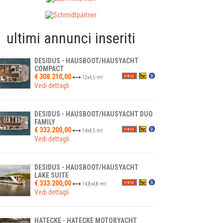
ultimi annunci inseriti
DESIDUS - HAUSBOOT/HAUSYACHT
COMPACT
€ 308.210,00
12
x
4,5
mt
Vedi dettagli
DESIDUS - HAUSBOOT/HAUSYACHT DUO
FAMILY
€ 333.200,00
14
x
4,5
mt
Vedi dettagli
DESIDUS - HAUSBOOT/HAUSYACHT
LAKE SUITE
€ 333.200,00
14,8
x
4,8
mt
Vedi dettagli
HATECKE - HATECKE MOTORYACHT