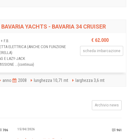
BAVARIA YACHTS - BAVARIA 34 CRUISER
€ 62.000
+ F.B.
ETTA ELETTRICA (ANCHE CON FUNZIONE
scheda imbarcazione
ERELLA)
AG E LAZY-JACK
SSIONE ...(continua)
anno
2008
lunghezza 10,71 mt
larghezza 3,6 mt
Archivio news
15/04/2026
20/0
706
961