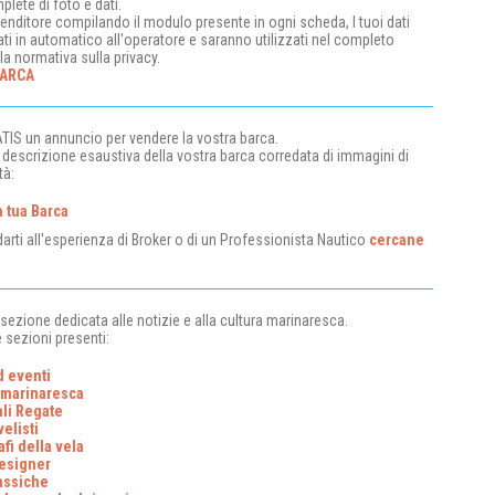
lete di foto e dati.
venditore compilando il modulo presente in ogni scheda, I tuoi dati
ati in automatico all'operatore e saranno utilizzati nel completo
lla normativa sulla privacy.
BARCA
ATIS un annuncio per vendere la vostra barca.
a descrizione esaustiva della vostra barca corredata di immagini di
tà:
a tua Barca
darti all'esperienza di Broker o di un Professionista Nautico
cercane
sezione dedicata alle notizie e alla cultura marinaresca.
e sezioni presenti:
 eventi
 marinaresca
ali Regate
velisti
afi della vela
esigner
assiche