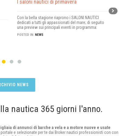
I saloni nautici di primavera
nas
Con la bella stagione riaprono i SALONI NAUTICI
Dal 
dedicati a tutti gli appassionati del mare; di seguito
show
una preview sui principali eventi in programma:
imba
POSTED IN:
NEWS
POST
RCHIVIO NEWS
ella nautica 365 giorni l'anno.
migliaia di annunci di barche a vela e a motore nuove e usate
 portale e selezionate per te dai Broker nautici professionisti con con