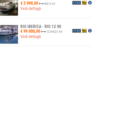
€ 3.990,00
8
x
2,5
mt
Vedi dettagli
RIO IBERICA - RIO 12.90
€ 99.000,00
12,9
x
4,25
mt
Vedi dettagli