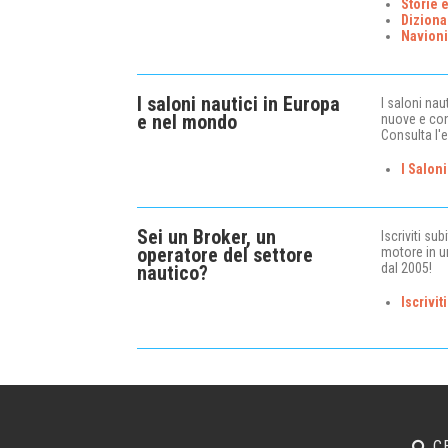
Storie 
Diziona
Navion
I saloni nautici in Europa
I saloni na
e nel mondo
nuove e con
Consulta l'e
I Saloni
Sei un Broker, un
Iscriviti su
operatore del settore
motore in u
dal 2005!
nautico?
Iscrivi
C