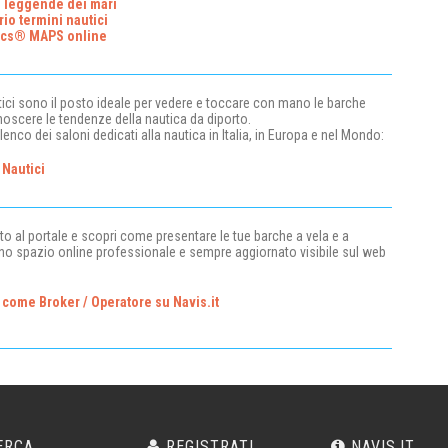
e leggende dei mari
rio termini nautici
ics® MAPS online
utici sono il posto ideale per vedere e toccare con mano le barche
oscere le tendenze della nautica da diporto.
lenco dei saloni dedicati alla nautica in Italia, in Europa e nel Mondo:
 Nautici
bito al portale e scopri come presentare le tue barche a vela e a
no spazio online professionale e sempre aggiornato visibile sul web
ti come Broker / Operatore su Navis.it
ERCA
REGISTRATI
NAVIS.IT