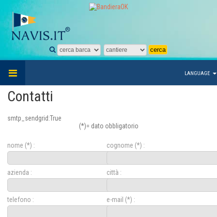
LANGUAGE
Contatti
smtp_sendgrid:True
(*)= dato obbligatorio
nome (*) :
cognome (*) :
azienda :
città :
telefono :
e-mail (*) :