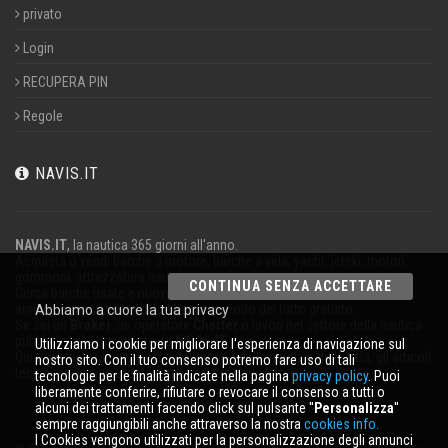
privato
Login
RECUPERA PIN
Regole
NAVIS.IT
NAVIS.IT
, la nautica 365 giorni all'anno.
Acquista o vendi barche a motore, barche a vela, yacht, jetski, motori,
gommoni, attrezzatura nautica.
CONTINUA SENZA ACCETTARE
Cerca barche usate e nuove nel nostro database oppure pubblica un
annuncio per vendere la tua barca in modo del tutto gratuito.
Abbiamo a cuore la tua privacy
Se sei un
Broker
,un operatore
Charter
o lavori nel settore della nautica
pubblicizza la tua attività su
NAVIS.IT
.
Utilizziamo i cookie per migliorare l'esperienza di navigazione sul
Qui troverai le ultime notizie dal mondo della nautica, della vela, gli articoli
nostro sito. Con il tuo consenso potremo fare uso di tali
tecnici; resta aggiornato con la nostra newsletter.
tecnologie per le finalità indicate nella pagina
privacy policy
. Puoi
liberamente conferire, rifiutare o revocare il consenso a tutti o
alcuni dei trattamenti facendo click sul pulsante ''
Personalizza
''
sempre raggiungibili anche attraverso la nostra
cookies info.
I Cookies vengono utilizzati per la personalizzazione degli annunci