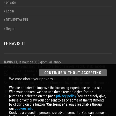
privato
Login
RECUPERA PIN
Regole
NAVIS.IT
NAVIS.IT
, la nautica 365 giorni all'anno.
Acquista o vendi barche a motore, barche a vela, yacht, jetski, motori,
gommoni, attrezzatura nautica.
CONTINUE WITHOUT ACCEPTING
Cerca barche usate e nuove nel nostro database oppure pubblica un
annuncio per vendere la tua barca in modo del tutto gratuito.
We care about your privacy
Se sei un
Broker
,un operatore
Charter
o lavori nel settore della nautica
pubblicizza la tua attività su
NAVIS.IT
.
We use cookies to improve the browsing experience on our site.
Qui troverai le ultime notizie dal mondo della nautica, della vela, gli articoli
With your consent we can use these technologies for the
tecnici; resta aggiornato con la nostra newsletter.
purposes indicated on the page
privacy policy
. You can freely give,
refuse or withdraw your consent to all or some of the treatments
by clicking on the button ''
Customize
'' always reachable through
our
cookies info.
Cookies are used to personalize advertisements. You can consent
© 2026 NAVIS.IT® LOGHI REGISTRATI E SEGNI DISTINTIVI SONO DI PROPRIETÀ DEI