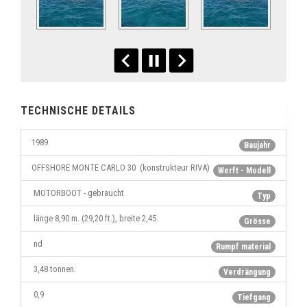
TECHNISCHE DETAILS
1989
Baujahr
OFFSHORE MONTE CARLO 30 (konstrukteur RIVA)
Werft - Modell
MOTORBOOT - gebraucht
Typ
länge 8,90 m. (29,20 ft.), breite 2,45
Grösse
nd
Rumpf material
3,48 tonnen.
Verdrängung
0,9
Tiefgang