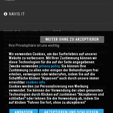
NAVIS.IT
NAVIS.IT,
Boote und Yachten an 365 Tagen im Jahr
Kaufen auf Motorboote, Segelboote, Yachten, Düsentriebwerke,
WEITER OHNE ZU AKZEPTIEREN
Schlauchboote, nautischen Geräten zu verkaufen.
Suche neue und gebrauchte Boote in unserer Datenbank oder sogar
Ihre Privatsphäre ist uns wichtig
eine Kleinanzeige, um Ihr Boot völlig kostenlos verkaufen.
Wenn Sie einen
Broker
sind, wirbt ein Betreiber
Charter
oder Arbeit
Wir verwenden Cookies, um das Surferlebnis auf unserer
in der Meeresumwelt für Ihr Unternehmen auf
NAVIS.IT
.
Website zu verbessern. Mit Ihrer Zustimmung können wir
Hier finden Sie die neuesten Nachrichten aus der Welt der
diese Technologien für die auf der Seite angegebenen
Bootfahren, Segeln und technische Artikel; bleiben mit unserem
Zwecke verwenden
privacy policy
. Sie können Ihre
Newsletter.
Zustimmung zu allen oder einigen der Behandlungen frei
erteilen, verweigern oder widerrufen, indem Sie auf die
Schaltfläche klicken ''
Anpassen
'' auch durch unsere immer
erreichbar
cookies info.
Cookies werden zur Personalisierung von Werbung
© 2026 NAVIS.IT® LOGOS SIND MARKEN ODER MARKEN SIND DAS EIGENTUM
verwendet. Sie können der Verwendung der oben genannten
IHRER JEWEILIGEN BESITZER. |
Privacy policy
|
Cookies info
| powered by:
Technologien durch Klicken auf zustimmen ''
Akzeptieren und
START 2000 s.r.l.
p.iva IT-02134430301
schließen
'' oder lehnen Sie die Verwendung ab, indem Sie
auf klicken ''
Fahren Sie fort, ohne zu akzeptieren
''
ANPASSEN
AKZEPTIEREN UND SCHLIESSEN