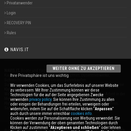
Privatanwender
Login
RECOVERY PIN
Rules
NAVIS.IT
WEITER OHNE ZU AKZEPTIEREN
NAVIS.IT,
Boote und Yachten an 365 Tagen im Jahr
Kaufen auf Motorboote, Segelboote, Yachten, Düsentriebwerke,
Ihre Privatsphäre ist uns wichtig
Schlauchboote, nautischen Geräten zu verkaufen.
Suche neue und gebrauchte Boote in unserer Datenbank oder sogar eine
Wir verwenden Cookies, um das Surferlebnis auf unserer Website
Kleinanzeige, um Ihr Boot völlig kostenlos verkaufen.
zu verbessern. Mit Ihrer Zustimmung können wir diese
Wenn Sie einen
Broker
sind, wirbt ein Betreiber
Charter
oder Arbeit in der
Technologien für die auf der Seite angegebenen Zwecke
Meeresumwelt für Ihr Unternehmen auf
NAVIS.IT
.
verwenden
privacy policy
. Sie können Ihre Zustimmung zu allen
Hier finden Sie die neuesten Nachrichten aus der Welt der Bootfahren,
oder einigen der Behandlungen frei erteilen, verweigern oder
Segeln und technische Artikel; bleiben mit unserem Newsletter.
widerrufen, indem Sie auf die Schaltfläche klicken ''
Anpassen
''
auch durch unsere immer erreichbar
cookies info.
Cookies werden zur Personalisierung von Werbung verwendet. Sie
können der Verwendung der oben genannten Technologien durch
Klicken auf zustimmen ''
Akzeptieren und schließen
'' oder lehnen
© 2026 NAVIS.IT® LOGOS SIND MARKEN ODER MARKEN SIND DAS EIGENTUM IHRER