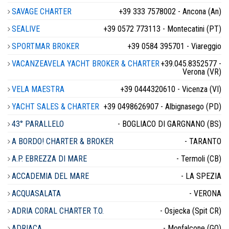
SAVAGE CHARTER
+39 333 7578002 - Ancona (An)
SEALIVE
+39 0572 773113 - Montecatini (PT)
SPORTMAR BROKER
+39 0584 395701 - Viareggio
VACANZEAVELA YACHT BROKER & CHARTER
+39.045.8352577 -
Verona (VR)
VELA MAESTRA
+39 0444320610 - Vicenza (VI)
YACHT SALES & CHARTER
+39 0498626907 - Albignasego (PD)
43° PARALLELO
- BOGLIACO DI GARGNANO (BS)
A BORDO! CHARTER & BROKER
- TARANTO
A.P. EBREZZA DI MARE
- Termoli (CB)
ACCADEMIA DEL MARE
- LA SPEZIA
ACQUASALATA
- VERONA
ADRIA CORAL CHARTER T.O.
- Osjecka (Spit CR)
ADRIACA
- Monfalcone (GO)