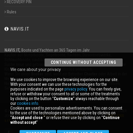
RECOVERY PIN
Rules
NAVIS.IT
NAVIS.IT,
Boote und Yachten an 365 Tagen im Jahr
Kaufen auf Motorboote, Segelboote, Yachten, Düsentriebwerke,
Schlauchboote, nautischen Geräten zu verkaufen.
CONTINUE WITHOUT ACCEPTING
Suche neue und gebrauchte Boote in unserer Datenbank oder sogar eine
Kleinanzeige, um Ihr Boot völlig kostenlos verkaufen.
We care about your privacy
Wenn Sie einen
Broker
sind, wirbt ein Betreiber
Charter
oder Arbeit in der
Meeresumwelt für Ihr Unternehmen auf
NAVIS.IT
.
We use cookies to improve the browsing experience on our site.
Hier finden Sie die neuesten Nachrichten aus der Welt der Bootfahren,
With your consent we can use these technologies for the
Segeln und technische Artikel; bleiben mit unserem Newsletter.
purposes indicated on the page
privacy policy
. You can freely give,
refuse or withdraw your consent to all or some of the treatments
by clicking on the button ''
Customize
'' always reachable through
our
cookies info.
Cookies are used to personalize advertisements. You can consent
© 2026 NAVIS.IT® LOGOS SIND MARKEN ODER MARKEN SIND DAS EIGENTUM IHRER
to the use of the technologies mentioned above by clicking on
JEWEILIGEN BESITZER. |
Privacy policy
|
Cookies info
| powered by:
START 2000
''
Accept and close
'' or refuse their use by clicking on ''
Continue
s.r.l.
p.iva IT-02134430301
without accept
''