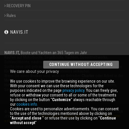
RECOVERY PIN
Rules
NAVIS.IT
NAVIS.IT,
Boote und Yachten an 365 Tagen im Jahr
Kaufen auf Motorboote, Segelboote, Yachten, Düsentriebwerke,
Schlauchboote, nautischen Geräten zu verkaufen.
CONTINUE WITHOUT ACCEPTING
Suche neue und gebrauchte Boote in unserer Datenbank oder sogar eine
Kleinanzeige, um Ihr Boot völlig kostenlos verkaufen.
We care about your privacy
Wenn Sie einen
Broker
sind, wirbt ein Betreiber
Charter
oder Arbeit in der
Meeresumwelt für Ihr Unternehmen auf
NAVIS.IT
.
We use cookies to improve the browsing experience on our site.
Hier finden Sie die neuesten Nachrichten aus der Welt der Bootfahren,
With your consent we can use these technologies for the
Segeln und technische Artikel; bleiben mit unserem Newsletter.
purposes indicated on the page
privacy policy
. You can freely give,
refuse or withdraw your consent to all or some of the treatments
by clicking on the button ''
Customize
'' always reachable through
our
cookies info.
Cookies are used to personalize advertisements. You can consent
© 2026 NAVIS.IT® LOGOS SIND MARKEN ODER MARKEN SIND DAS EIGENTUM IHRER
to the use of the technologies mentioned above by clicking on
JEWEILIGEN BESITZER. |
Privacy policy
|
Cookies info
| powered by:
START 2000
''
Accept and close
'' or refuse their use by clicking on ''
Continue
s.r.l.
p.iva IT-02134430301
without accept
''