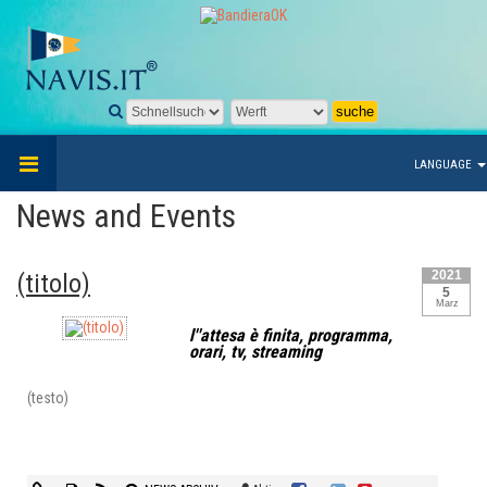
LANGUAGE
News and Events
2021
(titolo)
5
Marz
l''attesa è finita, programma,
orari, tv, streaming
(testo)