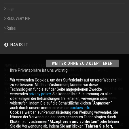
Login
RECOVERY PIN
Rules
NAVIS.IT
WEITER OHNE ZU AKZEPTIEREN
NAVIS.IT,
Boote und Yachten an 365 Tagen im Jahr
Kaufen auf Motorboote, Segelboote, Yachten, Düsentriebwerke,
Ihre Privatsphäre ist uns wichtig
Schlauchboote, nautischen Geräten zu verkaufen.
Suche neue und gebrauchte Boote in unserer Datenbank oder sogar eine
Wir verwenden Cookies, um das Surferlebnis auf unserer Website
Kleinanzeige, um Ihr Boot völlig kostenlos verkaufen.
zu verbessern. Mit Ihrer Zustimmung können wir diese
Wenn Sie einen
Broker
sind, wirbt ein Betreiber
Charter
oder Arbeit in der
Technologien für die auf der Seite angegebenen Zwecke
Meeresumwelt für Ihr Unternehmen auf
NAVIS.IT
.
verwenden
privacy policy
. Sie können Ihre Zustimmung zu allen
Hier finden Sie die neuesten Nachrichten aus der Welt der Bootfahren,
oder einigen der Behandlungen frei erteilen, verweigern oder
Segeln und technische Artikel; bleiben mit unserem Newsletter.
widerrufen, indem Sie auf die Schaltfläche klicken ''
Anpassen
''
auch durch unsere immer erreichbar
cookies info.
Cookies werden zur Personalisierung von Werbung verwendet. Sie
können der Verwendung der oben genannten Technologien durch
Klicken auf zustimmen ''
Akzeptieren und schließen
'' oder lehnen
© 2026 NAVIS.IT® LOGOS SIND MARKEN ODER MARKEN SIND DAS EIGENTUM IHRER
Sie die Verwendung ab, indem Sie auf klicken ''
Fahren Sie fort,
JEWEILIGEN BESITZER. |
Privacy policy
|
Cookies info
| powered by:
START 2000