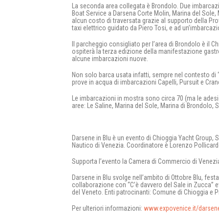
La seconda area collegata è Brondolo. Due imbarcazi
Boat Service a Darsena Corte Molin, Marina del Sole, M
alcun costo di traversata grazie al supporto della Pr
taxi elettrico guidato da Piero Tosi, e ad un’imbarca
Il parcheggio consigliato per l’area di Brondolo è il C
ospiterà la terza edizione della manifestazione gast
alcune imbarcazioni nuove.
Non solo barca usata infatti, sempre nel contesto di 
prove in acqua di imbarcazioni Capelli, Pursuit e Cr
Le imbarcazioni in mostra sono circa 70 (ma le adesi
aree: Le Saline, Marina del Sole, Marina di Brondolo,
Darsene in Blu è un evento di Chioggia Yacht Group,
Nautico di Venezia. Coordinatore è Lorenzo Pollicard
Supporta l’evento la Camera di Commercio di Venezi
Darsene in Blu svolge nell’ambito di Ottobre Blu, festa
collaborazione con “C’è davvero del Sale in Zucca”
del Veneto. Enti patrocinanti: Comune di Chioggia e P
Per ulteriori informazioni:
www.expovenice.it/darsen