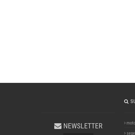
S
moto
NEWSLETTER
sege