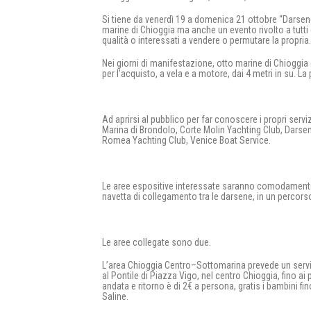
Si tiene da venerdì 19 a domenica 21 ottobre “Darsene
marine di Chioggia ma anche un evento rivolto a tutti g
qualità o interessati a vendere o permutare la propria.
Nei giorni di manifestazione, otto marine di Chioggi
per l’acquisto, a vela e a motore, dai 4 metri in su. La
Ad aprirsi al pubblico per far conoscere i propri serv
Marina di Brondolo, Corte Molin Yachting Club, Darsen
Romea Yachting Club, Venice Boat Service.
Le aree espositive interessate saranno comodamente ra
navetta di collegamento tra le darsene, in un percorso
Le aree collegate sono due.
L’area Chioggia Centro–Sottomarina prevede un serviz
al Pontile di Piazza Vigo, nel centro Chioggia, fino ai
andata e ritorno è di 2€ a persona, gratis i bambini fi
Saline.