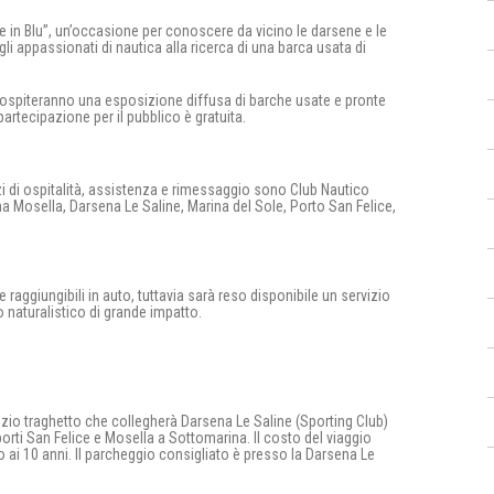
 in Blu”, un’occasione per conoscere da vicino le darsene e le
li appassionati di nautica alla ricerca di una barca usata di
a ospiteranno una esposizione diffusa di barche usate e pronte
 partecipazione per il pubblico è gratuita.
izi di ospitalità, assistenza e rimessaggio sono Club Nautico
a Mosella, Darsena Le Saline, Marina del Sole, Porto San Felice,
ggiungibili in auto, tuttavia sarà reso disponibile un servizio
 naturalistico di grande impatto.
io traghetto che collegherà Darsena Le Saline (Sporting Club)
 porti San Felice e Mosella a Sottomarina. Il costo del viaggio
no ai 10 anni. Il parcheggio consigliato è presso la Darsena Le