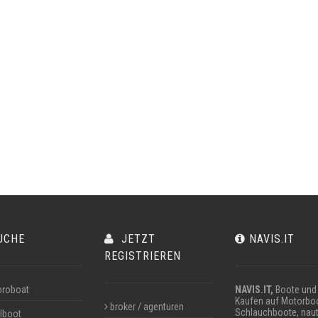
UCHE
JETZT
NAVIS.IT
REGISTRIEREN
roboat
NAVIS.IT,
Boote und 
Kaufen auf Motorboo
broker / agenturen
Schlauchboote, naut
lboot