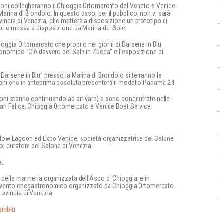
oni collegheranno il Chioggia Ortomercato del Veneto e Venice
arina di Brondolo. In questo caso, per il pubblico, non vi sarà
ovincia di Venezia, che metterà a disposizione un prototipo di
zione messa a disposizione da Marina del Sole.
hioggia Ortomercato che proprio nei giorni di Darsene in Blu
ronomico “C’è davvero del Sale in Zucca” e l’esposizione di
“Darsene in Blu” presso la Marina di Brondolo si terranno le
anchi che in anteprima assoluta presenterà il modello Panama 24.
oni stanno continuando ad arrivare) e sono concentrate nelle
 San Felice, Chioggia Ortomercato e Venice Boat Service.
 Slow Lagoon ed Expo Venice, società organizzatrice del Salone
o, curatore del Salone di Venezia.
a.
 della marineria organizzata dell’Aspo di Chioggia, e in
 evento enogastronomico organizzato da Chioggia Ortomercato
rovincia di Venezia.
einblu