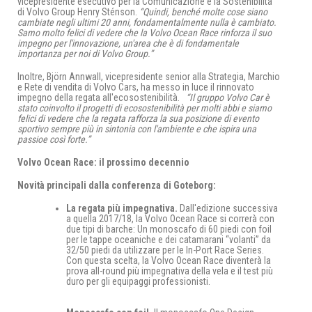
vicepresidente esecutivo per la Comunicazione e la Sostenibilità
di Volvo Group Henry Sténson.
“Quindi, benché molte cose siano
cambiate negli ultimi 20 anni, fondamentalmente nulla è cambiato.
Samo molto felici di vedere che la Volvo Ocean Race rinforza il suo
impegno per l'innovazione, un'area che è di fondamentale
importanza per noi di Volvo Group.”
Inoltre, Björn Annwall, vicepresidente senior alla Strategia, Marchio
e Rete di vendita di Volvo Cars, ha messo in luce il rinnovato
impegno della regata all'ecosostenibilità.
“Il gruppo Volvo Car è
stato coinvolto il progetti di ecosostenibilità per molti abbi e siamo
felici di vedere che la regata rafforza la sua posizione di evento
sportivo sempre più in sintonia con l'ambiente e che ispira una
passioe così forte.”
Volvo Ocean Race: il prossimo decennio
Novità principali dalla conferenza di Goteborg:
La regata più impegnativa.
Dall'edizione successiva
a quella 2017/18, la Volvo Ocean Race si correrà con
due tipi di barche: Un monoscafo di 60 piedi con foil
per le tappe oceaniche e dei catamarani “volanti” da
32/50 piedi da utilizzare per le In-Port Race Series.
Con questa scelta, la Volvo Ocean Race diventerà la
prova all-round più impegnativa della vela e il test più
duro per gli equipaggi professionisti.