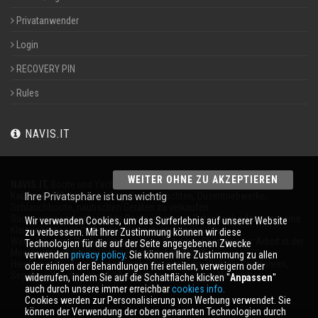
Privatanwender
Login
RECOVERY PIN
Rules
NAVIS.IT
WEITER OHNE ZU AKZEPTIEREN
NAVIS.IT,
Boote und Yachten an 365 Tagen im Jahr
Kaufen auf Motorboote, Segelboote, Yachten, Düsentriebwerke,
Ihre Privatsphäre ist uns wichtig
Schlauchboote, nautischen Geräten zu verkaufen.
Suche neue und gebrauchte Boote in unserer Datenbank oder sogar eine
Wir verwenden Cookies, um das Surferlebnis auf unserer Website
Kleinanzeige, um Ihr Boot völlig kostenlos verkaufen.
zu verbessern. Mit Ihrer Zustimmung können wir diese
Wenn Sie einen
Broker
sind, wirbt ein Betreiber
Charter
oder Arbeit in der
Technologien für die auf der Seite angegebenen Zwecke
Meeresumwelt für Ihr Unternehmen auf
NAVIS.IT
.
verwenden
privacy policy
. Sie können Ihre Zustimmung zu allen
Hier finden Sie die neuesten Nachrichten aus der Welt der Bootfahren,
oder einigen der Behandlungen frei erteilen, verweigern oder
Segeln und technische Artikel; bleiben mit unserem Newsletter.
widerrufen, indem Sie auf die Schaltfläche klicken ''
Anpassen
''
auch durch unsere immer erreichbar
cookies info.
Cookies werden zur Personalisierung von Werbung verwendet. Sie
können der Verwendung der oben genannten Technologien durch