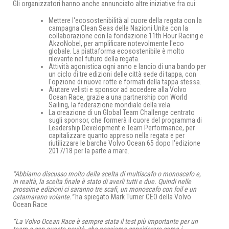
Gli organizzatori hanno anche annunciato altre iniziative fra cui:
Mettere l'ecosostenibilità al cuore della regata con la
campagna Clean Seas delle Nazioni Unite con la
collaborazione con la fondazione 11th Hour Racing e
AkzoNobel, per amplificare notevolmente l'eco
globale. La piattaforma ecosostenibile è molto
rilevante nel futuro della regata.
Attività agonistica ogni anno e lancio di una bando per
un ciclo di tre edizioni delle città sede di tappa, con
l'opzione di nuove rotte e formati della tappa stessa.
Aiutare velisti e sponsor ad accedere alla Volvo
Ocean Race, grazie a una partnership con World
Sailing, la federazione mondiale della vela.
La creazione di un Global Team Challenge centrato
sugli sponsor, che formerà il cuore del programma di
Leadership Development e Team Performance, per
capitalizzare quanto appreso nella regata e per
riutilizzare le barche Volvo Ocean 65 dopo l'edizione
2017/18 per la parte a mare.
“Abbiamo discusso molto della scelta di multiscafo o monoscafo e,
in realtà, la scelta finale è stato di averli tutti e due. Quindi nelle
prossime edizioni ci saranno tre scafi, un monoscafo con foil e un
catamarano volante.”
ha spiegato Mark Turner CEO della Volvo
Ocean Race
“La Volvo Ocean Race è sempre stata il test più importante per un