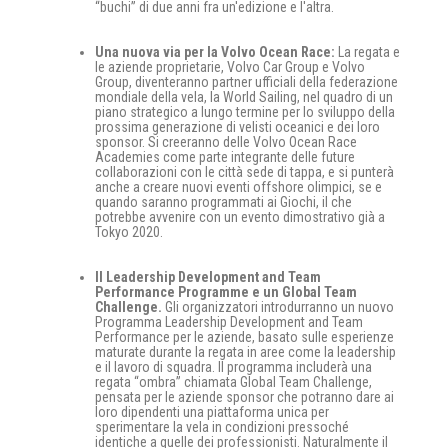
“buchi” di due anni fra un'edizione e l'altra.
Una nuova via per la Volvo Ocean Race:
La regata e
le aziende proprietarie, Volvo Car Group e Volvo
Group, diventeranno partner ufficiali della federazione
mondiale della vela, la World Sailing, nel quadro di un
piano strategico a lungo termine per lo sviluppo della
prossima generazione di velisti oceanici e dei loro
sponsor. Si creeranno delle Volvo Ocean Race
Academies come parte integrante delle future
collaborazioni con le città sede di tappa, e si punterà
anche a creare nuovi eventi offshore olimpici, se e
quando saranno programmati ai Giochi, il che
potrebbe avvenire con un evento dimostrativo già a
Tokyo 2020.
Il Leadership Development and Team
Performance Programme e un Global Team
Challenge.
Gli organizzatori introdurranno un nuovo
Programma Leadership Development and Team
Performance per le aziende, basato sulle esperienze
maturate durante la regata in aree come la leadership
e il lavoro di squadra. Il programma includerà una
regata “ombra” chiamata Global Team Challenge,
pensata per le aziende sponsor che potranno dare ai
loro dipendenti una piattaforma unica per
sperimentare la vela in condizioni pressoché
identiche a quelle dei professionisti. Naturalmente il