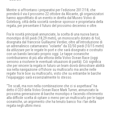
Mentre si affrontano i preparativi per l'edizione 2017/18, che
prenderà il via il prossimo 22 ottobre da Alicante, gli organizzatori
hanno approfittato di un evento in diretta dal Museo Volvo di
Goteborg, città della società svedese sponsor e proprietaria della
regata, per presentare il futuro del prossimo decennio e oltre.
Fra le novità principali annunciate, la scelta di una nuova barca
monotipo di 60 piedi (18,29 metri), un monoscafo dotato di foil,
disegnata dal francese Guillaume Verdier, oltre all'introduzione di
un adrenalinico catamarano “volante” da 32/50 piedi (10/15 metri)
da utilizzare per le regate In-port e che sarà disegnato e costruito
con un bando lanciato proprio oggi. Le tappe oceaniche
contribuiranno di più alla vittoria della Volvo Ocean Race (oggi
servono a risolvere le eventuali situazioni di parità). Ciò significa
che per vincere la regata in futuro un team dovrà dimostrare abilità
sia nella navigazione offshore su multiscafo ma anche nelle
regate fra le boe su multiscafo, visto che su entrambe le barche
l'equipaggio sarà essenzialmente lo stesso.
“Tre scafi, ma non nella combinazione che ci si aspettava” ha
detto il CEO della Volvo Ocean Race Mark Turner, annunciato la
prossima generazione di barche monotipo e facendo riferimento
alla difficile scelta di optare o meno per un multiscafo per le tappe
oceaniche, un argomento che ha tenuto banco fra i fan della
regata negli ultimi mesi.