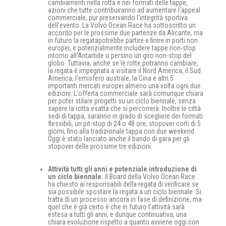
cambiamenti nella rotta e nei formati delle tappe,
azioni che tutte contribuiranno ad aumentare l'appeal
commerciale, pur preservando l'integrità sportiva
dell'evento. La Volvo Ocean Race ha sottoscritto un
accordo per le prossime due partenze da Alicante, ma
in futuro la regatapotrebbe partire e finire in porti non
europei, e potenzialmente includere tappe non-stop
intorno all'Antartide o persino un giro non-stop del
globo. Tuttavia, anche se le rotte potranno cambiare,
la regata è impegnata a visitare il Nord America, il Sud
America, l'emisfero australe, la Cina e altri 5
importanti mercati europei almeno una volta ogni due
edizioni. L'offerta commerciale sarà comunque chiara
per poter stilare progetti su un ciclo biennale, senza
sapere la rotta esatta che si percorrerà. Inoltre le città
sedi di tappa, saranno in grado di scegliere dei formati
flessibili, un pit-stop di 24 o 48 ore, stopover corti di 5
giorni, fino alla tradizionale tappa con due weekend.
Oggi è stato lanciato anche il bando di gara per gli
stopover delle prossime tre edizioni.
Attività tutti gli anni e potenziale introduzione di
un ciclo biennale.
Il Board della Volvo Ocean Race
ha chiesto ai responsabili della regata di verificare se
sia possibile spostare la regata a un ciclo biennale. Si
tratta di un processo ancora in fase di definizione, ma
quel che è già certo è che in futuro l'attività sarà
estesa a tutti gli anni, e dunque continuativa, una
chiara evoluzione rispetto a quanto avviene oggi con