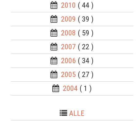
2010
( 44 )
2009
( 39 )
2008
( 59 )
2007
( 22 )
2006
( 34 )
2005
( 27 )
2004
( 1 )
ALLE