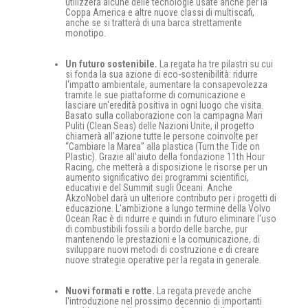
utilizzerà alcune delle tecnologie usate anche per la
Coppa America e altre nuove classi di multiscafi,
anche se si tratterà di una barca strettamente
monotipo.
Un futuro sostenibile.
La regata ha tre pilastri su cui
si fonda la sua azione di eco-sostenibilità: ridurre
l'impatto ambientale, aumentare la consapevolezza
tramite le sue piattaforme di comunicazione e
lasciare un'eredità positiva in ogni luogo che visita.
Basato sulla collaborazione con la campagna Mari
Puliti (Clean Seas) delle Nazioni Unite, il progetto
chiamerà all'azione tutte le persone coinvolte per
“Cambiare la Marea” alla plastica (Turn the Tide on
Plastic). Grazie all'aiuto della fondazione 11th Hour
Racing, che metterà a disposizione le risorse per un
aumento significativo dei programmi scientifici,
educativi e del Summit sugli Oceani. Anche
AkzoNobel darà un ulteriore contributo per i progetti di
educazione. L'ambizione a lungo termine della Volvo
Ocean Rac è di ridurre e quindi in futuro eliminare l'uso
di combustibili fossili a bordo delle barche, pur
mantenendo le prestazioni e la comunicazione, di
sviluppare nuovi metodi di costruzione e di creare
nuove strategie operative per la regata in generale.
Nuovi formati e rotte.
La regata prevede anche
l'introduzione nel prossimo decennio di importanti