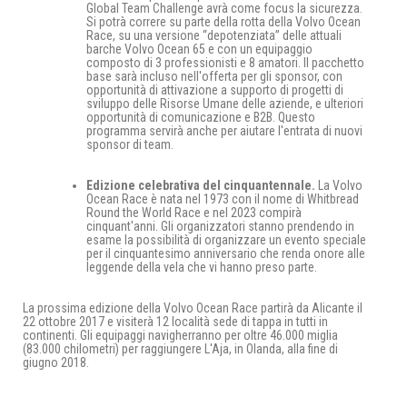
Global Team Challenge avrà come focus la sicurezza.
Si potrà correre su parte della rotta della Volvo Ocean
Race, su una versione “depotenziata” delle attuali
barche Volvo Ocean 65 e con un equipaggio
composto di 3 professionisti e 8 amatori. Il pacchetto
base sarà incluso nell'offerta per gli sponsor, con
opportunità di attivazione a supporto di progetti di
sviluppo delle Risorse Umane delle aziende, e ulteriori
opportunità di comunicazione e B2B. Questo
programma servirà anche per aiutare l'entrata di nuovi
sponsor di team.
Edizione celebrativa del cinquantennale.
La Volvo
Ocean Race è nata nel 1973 con il nome di Whitbread
Round the World Race e nel 2023 compirà
cinquant'anni. Gli organizzatori stanno prendendo in
esame la possibilità di organizzare un evento speciale
per il cinquantesimo anniversario che renda onore alle
leggende della vela che vi hanno preso parte.
La prossima edizione della Volvo Ocean Race partirà da Alicante il
22 ottobre 2017 e visiterà 12 località sede di tappa in tutti in
continenti. Gli equipaggi navigherranno per oltre 46.000 miglia
(83.000 chilometri) per raggiungere L'Aja, in Olanda, alla fine di
giugno 2018.