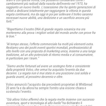
team e con queste novità, che possiamo considerare come i
cambiamenti più radicali dalla nascita dell'evento nel 1973, ha
raggiunto un nuovo livello. L'ossessione che ha spinto generazioni di
velisti a dedicarsi totalmente per raggiungere la vittoria in questa
regata continuerà, ma da oggi in poi per sollevare il trofeo saranno
necessari nuove abilità, una dedizione e un sacrificio ancora più
forti.”
“Rispettiamo il nostro DNA di grande regata oceanica ma ora
metteremo alla prova i migliori velisti del mondo anche con prove fra
le boe.”
“Al tempo stesso, l'offerta commerciale ha molti più elementi extra.
Restiamo uno dei pochi eventi sportivi mondiali, professionistici di
alto livello con una proposta di marketing unica, insieme a una lunga
tradizione, ad un alto potenziale di ritorno media e al consumatore,
in particolare per i team.”
“Siamo anche fortunati ad avere un sostegno forte e consistente
dalla proprietà Volvo, che ormai ha acquisito l'evento da due
decenni. La regata non è mai stata in una posizione così solida e
guarda avanti, al prossimo decennio e oltre.
Volvo annunciò l'acquisto dai precedenti proprietari di Whitbread
20 anni fa e da allora ha sempre fornito una visione chiara e
sostenuto l'evento.
“Già allora Volvo affermò che la regata mette insieme con successo
avventura, sport e tecnologia di alto livello”
ha dichiarato il