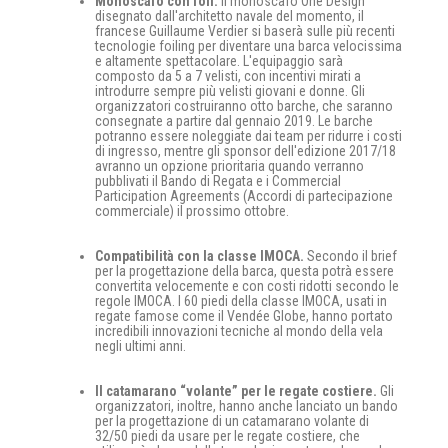
Monoscafo con foil.
Il monoscafo One Design
disegnato dall'architetto navale del momento, il
francese Guillaume Verdier si baserà sulle più recenti
tecnologie foiling per diventare una barca velocissima
e altamente spettacolare. L'equipaggio sarà
composto da 5 a 7 velisti, con incentivi mirati a
introdurre sempre più velisti giovani e donne. Gli
organizzatori costruiranno otto barche, che saranno
consegnate a partire dal gennaio 2019. Le barche
potranno essere noleggiate dai team per ridurre i costi
di ingresso, mentre gli sponsor dell'edizione 2017/18
avranno un opzione prioritaria quando verranno
pubblivati il Bando di Regata e i Commercial
Participation Agreements (Accordi di partecipazione
commerciale) il prossimo ottobre.
Compatibilità con la classe IMOCA.
Secondo il brief
per la progettazione della barca, questa potrà essere
convertita velocemente e con costi ridotti secondo le
regole IMOCA. I 60 piedi della classe IMOCA, usati in
regate famose come il Vendée Globe, hanno portato
incredibili innovazioni tecniche al mondo della vela
negli ultimi anni.
Il catamarano “volante” per le regate costiere.
Gli
organizzatori, inoltre, hanno anche lanciato un bando
per la progettazione di un catamarano volante di
32/50 piedi da usare per le regate costiere, che