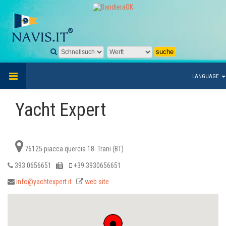
LANGUAGE
Yacht Expert
76125 piacca quercia 18 Trani (BT)
393 0656651
+39.3930656651
info@yachtexpert.it
web site