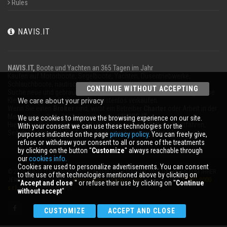
Rules
NAVIS.IT
NAVIS.IT,
Boote und Yachten an 365 Tagen im Jahr
Kaufen auf Motorboote, Segelboote, Yachten, Düsentriebwerke,
Schlauchboote, nautischen Geräten zu verkaufen.
CONTINUE WITHOUT ACCEPTING
Suche neue und gebrauchte Boote in unserer Datenbank oder sogar eine
Kleinanzeige, um Ihr Boot völlig kostenlos verkaufen.
We care about your privacy
Wenn Sie einen
Broker
sind, wirbt ein Betreiber
Charter
oder Arbeit in der
Meeresumwelt für Ihr Unternehmen auf
NAVIS.IT
.
We use cookies to improve the browsing experience on our site.
Hier finden Sie die neuesten Nachrichten aus der Welt der Bootfahren,
With your consent we can use these technologies for the
Segeln und technische Artikel; bleiben mit unserem Newsletter.
purposes indicated on the page
privacy policy
. You can freely give,
refuse or withdraw your consent to all or some of the treatments
by clicking on the button ''
Customize
'' always reachable through
our
cookies info.
Cookies are used to personalize advertisements. You can consent
© 2026 NAVIS.IT® LOGOS SIND MARKEN ODER MARKEN SIND DAS EIGENTUM IHRER
to the use of the technologies mentioned above by clicking on
JEWEILIGEN BESITZER. |
Privacy policy
|
Cookies info
| powered by:
START 2000
''
Accept and close
'' or refuse their use by clicking on ''
Continue
s.r.l.
p.iva IT-02134430301
without accept
''
CUSTOMIZE
ACCEPT AND CLOSE