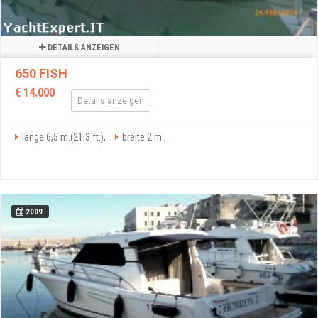
DETAILS ANZEIGEN
650 FISH
€ 14.000
Details anzeigen
länge 6,5 m.(21,3 ft.),
breite 2 m.,
2009