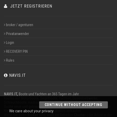
JETZT REGISTRIEREN
broker / agenturen
Privatanwender
Login
RECOVERY PIN
Rules
NAVIS.IT
NAVIS.IT,
Boote und Yachten an 365 Tagen im Jahr
Kaufen auf Motorboote, Segelboote, Yachten, Düsentriebwerke,
Schlauchboote, nautischen Geräten zu verkaufen.
CONTINUE WITHOUT ACCEPTING
Suche neue und gebrauchte Boote in unserer Datenbank oder sogar eine
Kleinanzeige, um Ihr Boot völlig kostenlos verkaufen.
We care about your privacy
Wenn Sie einen
Broker
sind, wirbt ein Betreiber
Charter
oder Arbeit in der