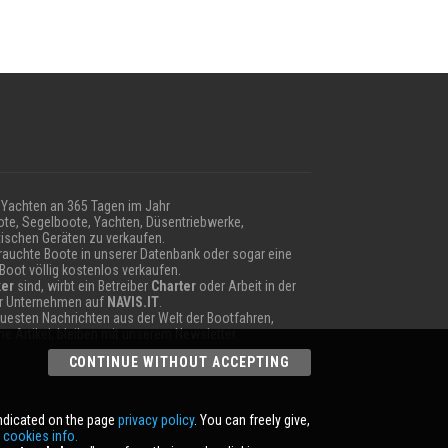
Yachten an 365 Tagen im Jahr
te, Segelboote, Yachten, Düsentriebwerke,
ischen Geräten zu verkaufen.
auchte Boote in unserer Datenbank oder sogar eine
 Boot völlig kostenlos verkaufen.
er
sind, wirbt ein Betreiber
Charter
oder Arbeit in der
hr Unternehmen auf
NAVIS.IT
.
neuesten Nachrichten aus der Welt der Bootfahren,
e Artikel; bleiben mit unserem Newsletter.
CONTINUE WITHOUT ACCEPTING
indicated on the page
privacy policy
. You can freely give,
r
cookies info.