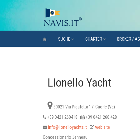
SUCHE
CHARTER
BROKER / A
Lionello Yacht
30021 Via Pigafetta 17 Caorle (VE)
+39 0421 260418
+39 0421 260.428
info@lionelloyachts.it
web site
Concessionario Jenneau