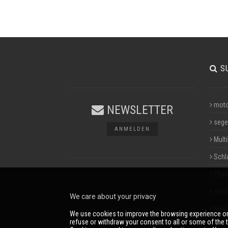
S
moto
NEWSLETTER
sege
ANMELDEN
Multi
Schl
Char
schif
We care about your privacy
Klei
We use cookies to improve the browsing experience on
refuse or withdraw your consent to all or some of the t