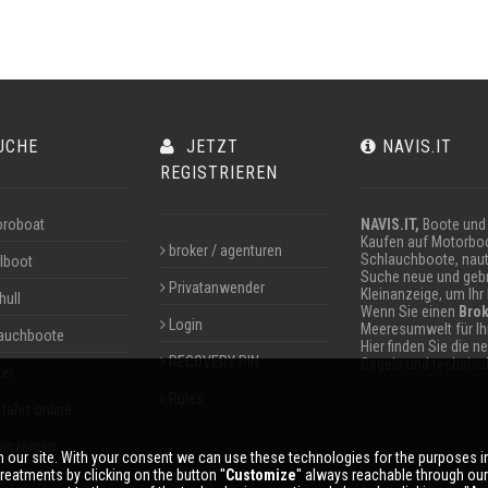
UCHE
JETZT
NAVIS.IT
REGISTRIEREN
roboat
NAVIS.IT,
Boote und 
Kaufen auf Motorboo
broker / agenturen
Schlauchboote, naut
lboot
Suche neue und gebr
Privatanwender
Kleinanzeige, um Ihr
hull
Wenn Sie einen
Brok
Login
Meeresumwelt für I
auchboote
Hier finden Sie die 
RECOVERY PIN
Segeln und technisch
ter
Rules
fahrt online
nanzeigen
 our site. With your consent we can use these technologies for the purposes 
reatments by clicking on the button ''
Customize
'' always reachable through ou