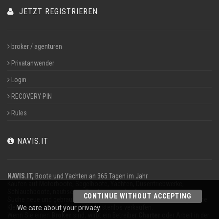
JETZT REGISTRIEREN
broker / agenturen
Privatanwender
Login
RECOVERY PIN
Rules
NAVIS.IT
NAVIS.IT,
Boote und Yachten an 365 Tagen im Jahr
Kaufen auf Motorboote, Segelboote, Yachten, Düsentriebwerke,
Schlauchboote, nautischen Geräten zu verkaufen.
CONTINUE WITHOUT ACCEPTING
Suche neue und gebrauchte Boote in unserer Datenbank oder sogar eine
Kleinanzeige, um Ihr Boot völlig kostenlos verkaufen.
We care about your privacy
Wenn Sie einen
Broker
sind, wirbt ein Betreiber
Charter
oder Arbeit in der