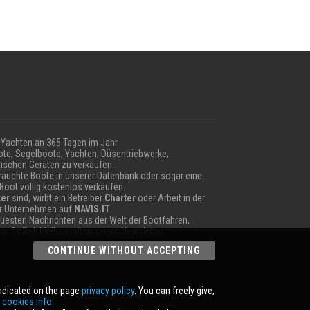
Yachten an 365 Tagen im Jahr
te, Segelboote, Yachten, Düsentriebwerke,
ischen Geräten zu verkaufen.
auchte Boote in unserer Datenbank oder sogar eine
 Boot völlig kostenlos verkaufen.
er
sind, wirbt ein Betreiber
Charter
oder Arbeit in der
hr Unternehmen auf
NAVIS.IT
.
neuesten Nachrichten aus der Welt der Bootfahren,
e Artikel; bleiben mit unserem Newsletter.
CONTINUE WITHOUT ACCEPTING
indicated on the page
privacy policy
. You can freely give,
r
cookies info.