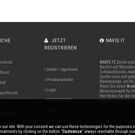
UCHE
JETZT
NAVIS.IT
REGISTRIEREN
roboat
NAVIS.IT,
Boote und 
Kaufen auf Motorboo
broker / agenturen
Schlauchboote, naut
lboot
Suche neue und gebr
Privatanwender
Kleinanzeige, um Ihr
hull
Wenn Sie einen
Brok
Login
Meeresumwelt für I
auchboote
Hier finden Sie die 
RECOVERY PIN
Segeln und technisch
ter
Rules
fahrt online
nanzeigen
 our site. With your consent we can use these technologies for the purposes 
reatments by clicking on the button ''
Customize
'' always reachable through ou