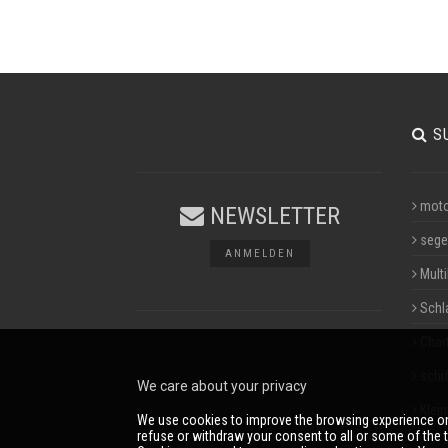
S
moto
NEWSLETTER
sege
ANMELDEN
Multi
Schl
Char
schif
We care about your privacy
Klei
We use cookies to improve the browsing experience on
refuse or withdraw your consent to all or some of the t