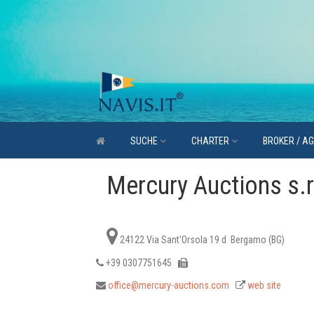
SUCHE
CHARTER
BROKER / A
Mercury Auctions s.r.
24122 Via Sant'Orsola 19 d Bergamo (BG)
+39 0307751645
office@mercury-auctions.com
web site