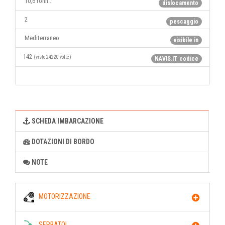
10,6 tonn..
dislocamento
2
pescaggio
Mediterraneo
visibile in
142
(visto 24220 volte)
NAVIS.IT codice
SCHEDA IMBARCAZIONE
DOTAZIONI DI BORDO
NOTE
MOTORIZZAZIONE
SERBATOI