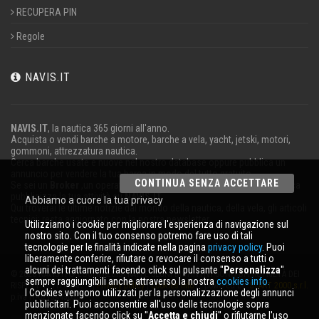
RECUPERA PIN
Regole
NAVIS.IT
NAVIS.IT
, la nautica 365 giorni all'anno.
Acquista o vendi barche a motore, barche a vela, yacht, jetski, motori,
gommoni, attrezzatura nautica.
Cerca barche usate e nuove nel nostro database oppure pubblica un
annuncio per vendere la tua barca in modo del tutto gratuito.
CONTINUA SENZA ACCETTARE
Se sei un
Broker
,un operatore
Charter
o lavori nel settore della nautica
pubblicizza la tua attività su
NAVIS.IT
.
Abbiamo a cuore la tua privacy
Qui troverai le ultime notizie dal mondo della nautica, della vela, gli articoli
tecnici; resta aggiornato con la nostra newsletter.
Utilizziamo i cookie per migliorare l'esperienza di navigazione sul
nostro sito. Con il tuo consenso potremo fare uso di tali
tecnologie per le finalità indicate nella pagina
privacy policy
. Puoi
liberamente conferire, rifiutare o revocare il consenso a tutti o
alcuni dei trattamenti facendo click sul pulsante ''
Personalizza
''
© 2026 NAVIS.IT® LOGHI REGISTRATI E SEGNI DISTINTIVI SONO DI PROPRIETÀ DEI
sempre raggiungibili anche attraverso la nostra
cookies info.
RISPETTIVI TITOLARI. |
Privacy policy
|
Cookies info
| powered by:
START 2000 s.r.l.
I Cookies vengono utilizzati per la personalizzazione degli annunci
p.iva IT-02134430301
pubblicitari. Puoi acconsentire all'uso delle tecnologie sopra
menzionate facendo click su ''
Accetta e chiudi
'' o rifiutarne l'uso