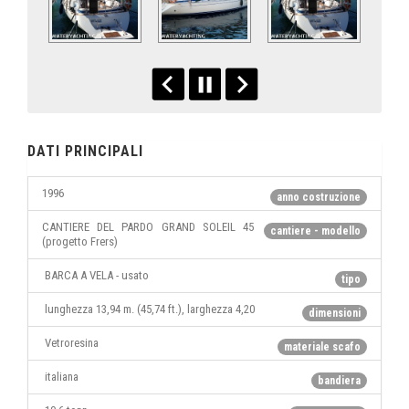
DATI PRINCIPALI
1996
anno costruzione
CANTIERE DEL PARDO GRAND SOLEIL 45
cantiere - modello
(progetto Frers)
BARCA A VELA - usato
tipo
lunghezza 13,94 m. (45,74 ft.), larghezza 4,20
dimensioni
Vetroresina
materiale scafo
italiana
bandiera