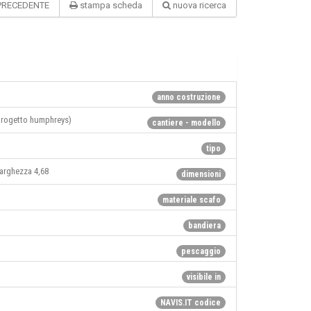
PRECEDENTE
stampa scheda
nuova ricerca
anno costruzione
rogetto humphreys)
cantiere - modello
tipo
larghezza 4,68
dimensioni
materiale scafo
bandiera
pescaggio
visibile in
NAVIS.IT codice