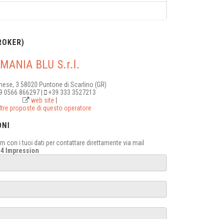
OKER)
MANIA BLU S.r.l.
inese, 3 58020 Puntone di Scarlino (GR)
 0566 866297 |
+39 333 3527213
web site
|
ltre proposte di questo operatore
ONI
 con i tuoi dati per contattare direttamente via mail
14 Impression