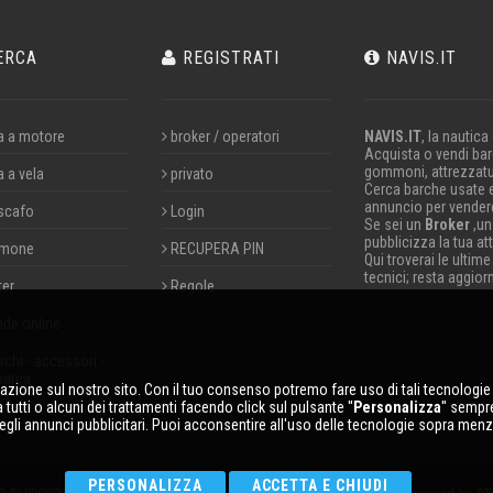
ERCA
REGISTRATI
NAVIS.IT
a a motore
broker / operatori
NAVIS.IT
, la nautica
Acquista o vendi barc
gommoni, attrezzatu
a a vela
privato
Cerca barche usate 
annuncio per vendere
scafo
Login
Se sei un
Broker
,un
pubblicizza la tua att
mone
RECUPERA PIN
Qui troverai le ultime
tecnici; resta aggior
ter
Regole
nde online
chi - accessori -
barca
gazione sul nostro sito. Con il tuo consenso potremo fare uso di tali tecnologie p
tutti o alcuni dei trattamenti facendo click sul pulsante ''
Personalizza
'' sempr
egli annunci pubblicitari. Puoi acconsentire all'uso delle tecnologie sopra menz
PERSONALIZZA
ACCETTA E CHIUDI