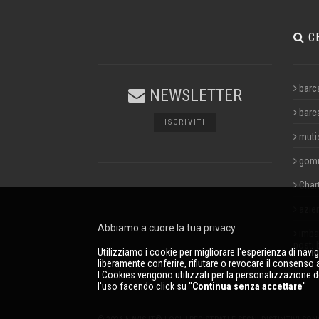
C
barc
NEWSLETTER
barc
ISCRIVITI
muti
gom
Char
azie
Abbiamo a cuore la tua privacy
imbar
posti 
Utilizziamo i cookie per migliorare l'esperienza di navi
liberamente conferire, rifiutare o revocare il consenso a 
I Cookies vengono utilizzati per la personalizzazione d
l'uso facendo click su ''
Continua senza accettare
''