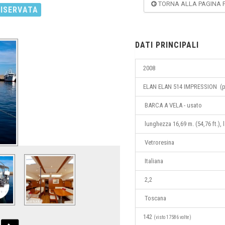
TORNA ALLA PAGINA 
RISERVATA
DATI PRINCIPALI
2008
ELAN ELAN 514 IMPRESSION (p
BARCA A VELA - usato
lunghezza 16,69 m. (54,76 ft.), 
Vetroresina
Italiana
2,2
Toscana
142
(visto 17586 volte)