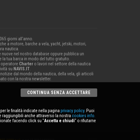
 365 giorni all'anno.
he a motore, barche a vela, yacht, jetski, motori,
ra nautica.
e nuove nel nostro database oppure pubblica un
 la tua barca in modo del tutto gratuito.
 operatore
Charter
o lavori nel settore della nautica
ività su
NAVIS.IT
.
 notizie dal mondo della nautica, della vela, gli articoli
nato con la nostra newsletter.
CONTINUA SENZA ACCETTARE
er le finalità indicate nella pagina
privacy policy
. Puoi
e raggiungibili anche attraverso la nostra
cookies info.
ionate facendo click su ''
Accetta e chiudi
'' o rifiutarne