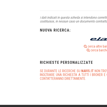
i dati indicati in questa scheda si intendono corret
costituisce, in nessun caso un documento contratt
NUOVA RICERCA:
cerca altre ba
cerca barch
RICHIESTE PERSONALIZZATE
SE DURANTE LE RICERCHE SU
NAVIS.IT
NON TRO
INOLTRARE UNA RICHIESTA A TUTTI I BROKER E 
CONTATTERANNO DIRETTAMENTE.