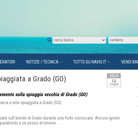
PERATORI
NOTIZIE / TECNICA
TUTTO SU NAVIS.IT
VENDI B
2014
piaggiata a Grado (GO)
12
maggio
mento sulla spiaggia vecchia di Grado (GO)
ata sull'arenile di Grado durante una forte sciroccata. Ancora ignote
 parabordo e un pezzo di timone.......