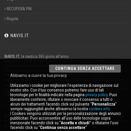
RECUPERA PIN
Regole
NAVIS.IT
NAVIS.IT
, la nautica 365 giorni all'anno.
Acquista o vendi barche a motore, barche a vela, yacht, jetski, motori,
gommoni, attrezzatura nautica.
CONTINUA SENZA ACCETTARE
Cerca barche usate e nuove nel nostro database oppure pubblica un
annuncio per vendere la tua barca in modo del tutto gratuito.
Abbiamo a cuore la tua privacy
Se sei un
Broker
,un operatore
Charter
o lavori nel settore della nautica
pubblicizza la tua attività su
NAVIS.IT
.
Utilizziamo i cookie per migliorare l'esperienza di navigazione sul
Qui troverai le ultime notizie dal mondo della nautica, della vela, gli articoli
nostro sito. Con il tuo consenso potremo fare uso di tali
tecnici; resta aggiornato con la nostra newsletter.
tecnologie per le finalità indicate nella pagina
privacy policy
. Puoi
liberamente conferire, rifiutare o revocare il consenso a tutti o
alcuni dei trattamenti facendo click sul pulsante ''
Personalizza
''
sempre raggiungibili anche attraverso la nostra
cookies info.
I Cookies vengono utilizzati per la personalizzazione degli annunci
© 2026 NAVIS.IT® LOGHI REGISTRATI E SEGNI DISTINTIVI SONO DI PROPRIETÀ DEI
pubblicitari. Puoi acconsentire all'uso delle tecnologie sopra
RISPETTIVI TITOLARI. |
Privacy policy
|
Cookies info
| powered by:
START 2000 s.r.l.
menzionate facendo click su ''
Accetta e chiudi
'' o rifiutarne l'uso
p.iva IT-02134430301
facendo click su ''
Continua senza accettare
''