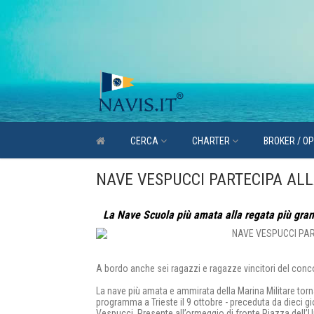
CERCA
CHARTER
BROKER / O
NAVE VESPUCCI PARTECIPA ALL
La Nave Scuola più amata alla regata più grand
A bordo anche sei ragazzi e ragazze vincitori del con
La nave più amata e ammirata della Marina Militare torn
programma a Trieste il 9 ottobre - preceduta da dieci gi
Vespucci. Presente all’ormeggio di fronte Piazza dell’Uni