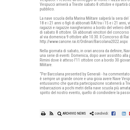
Vespucci arriverà a Trieste sabato 8 ottobre e ripartirà
pubblico.
La nave scuola della Marina Militare salperà la sera del
18 e i 21 anni o figli di abbonati RAI tra i 15 e i 21 anni,
ragazzi e ragazze navigheranno a bordo del veliero della
di sabato 8 ottobre. Gli abbonati vincitori del concorso 
al via domenica 9 ottobre alle 10.30. Il Concorso di Rai
http://www.canone.rai.it/Ordinari/Barcolana2022.aspx
Nella giornata di sabato, in orari ancora da definire, Na
una serie di eventi. Domenica, dopo aver assistito alla 
Rimini dove è atteso l’11 ottobre con a bordo 30 giovan
Militare.
“Per Barcolana presented by Generali - ha commentato il
è sempre un grande onore e una gioia avere Nave Vespucc
entusiasmo che questa partecipazione scatenerà a Trie
imbarcazioni a pochi metri della nave scuola più amata
spirito del nostro evento, quello di condividere la passio
ARCHIVIO NEWS
condividi: