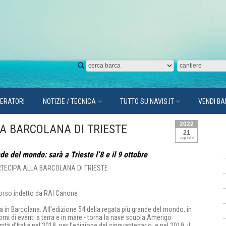
PERATORI
NOTIZIE / TECNICA
TUTTO SU NAVIS.IT
VENDI B
2022
A BARCOLANA DI TRIESTE
21
agosto
e del mondo: sarà a Trieste l’8 e il 9 ottobre
corso indetto da RAI Canone
a in Barcolana. All’edizione 54 della regata più grande del mondo, in
orni di eventi a terra e in mare - torna la nave scuola Amerigo
tà d’Italia nel 2018, per l’edizione del cinquantenario, e nel 2019, il