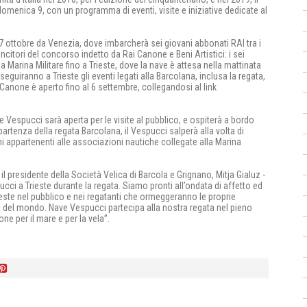
 domenica 9, con un programma di eventi, visite e iniziative dedicate al
 7 ottobre da Venezia, dove imbarcherà sei giovani abbonati RAI tra i
 vincitori del concorso indetto da Rai Canone e Beni Artistici: i sei
 Marina Militare fino a Trieste, dove la nave è attesa nella mattinata
seguiranno a Trieste gli eventi legati alla Barcolana, inclusa la regata,
 Canone è aperto fino al 6 settembre, collegandosi al link
ve Vespucci sarà aperta per le visite al pubblico, e ospiterà a bordo
partenza della regata Barcolana, il Vespucci salperà alla volta di
i appartenenti alle associazioni nautiche collegate alla Marina
 presidente della Società Velica di Barcola e Grignano, Mitja Gialuz -
i a Trieste durante la regata. Siamo pronti all’ondata di affetto ed
ste nel pubblico e nei regatanti che ormeggeranno le proprie
 del mondo. Nave Vespucci partecipa alla nostra regata nel pieno
ne per il mare e per la vela”.