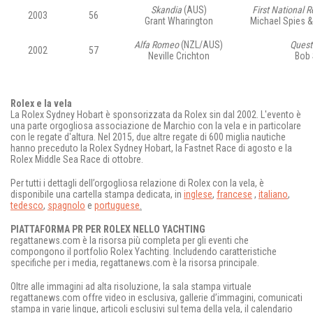
Skandia
(AUS)
First National R
2003
56
Grant Wharington
Michael Spies 
Alfa Romeo
(NZL/AUS)
Quest
2002
57
Neville Crichton
Bob 
Rolex e la vela
La Rolex Sydney Hobart è sponsorizzata da Rolex sin dal 2002. L'evento è
una parte orgogliosa associazione de Marchio con la vela e in particolare
con le regate d'altura. Nel 2015, due altre regate di 600 miglia nautiche
hanno preceduto la Rolex Sydney Hobart, la Fastnet Race di agosto e la
Rolex Middle Sea Race di ottobre.
Per tutti i dettagli dell’orgogliosa relazione di Rolex con la vela, è
disponibile una cartella stampa dedicata, in
inglese
,
francese
,
italiano
,
tedesco
,
spagnolo
e
portuguese
.
PIATTAFORMA PR PER ROLEX NELLO YACHTING
regattanews.com è la risorsa più completa per gli eventi che
compongono il portfolio Rolex Yachting. Includendo caratteristiche
specifiche per i media, regattanews.com è la risorsa principale.
Oltre alle immagini ad alta risoluzione, la sala stampa virtuale
regattanews.com offre video in esclusiva, gallerie d’immagini, comunicati
stampa in varie lingue, articoli esclusivi sul tema della vela, il calendario