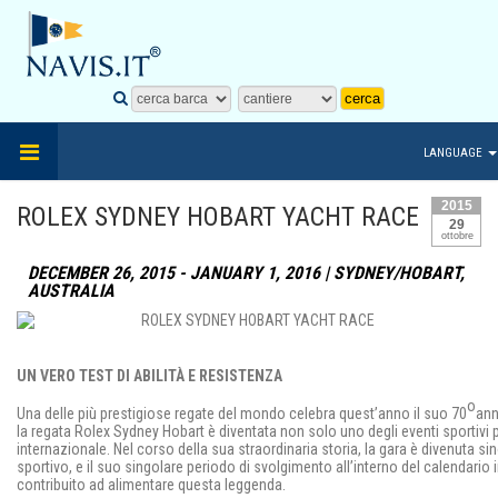
LANGUAGE
2015
ROLEX SYDNEY HOBART YACHT RACE
29
ottobre
DECEMBER 26, 2015 - JANUARY 1, 2016 | SYDNEY/HOBART,
AUSTRALIA
UN VERO TEST DI ABILITÀ E RESISTENZA
o
Una delle più prestigiose regate del mondo celebra quest’anno il suo 70
ann
la regata Rolex Sydney Hobart è diventata non solo uno degli eventi sportivi 
internazionale. Nel corso della sua straordinaria storia, la gara è divenuta s
sportivo, e il suo singolare periodo di svolgimento all’interno del calendario
contribuito ad alimentare questa leggenda.