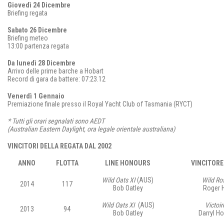
Giovedì 24 Dicembre
Briefing regata
Sabato 26 Dicembre
Briefing meteo
13:00 partenza regata
Da lunedì 28 Dicembre
Arrivo delle prime barche a Hobart
Record di gara da battere: 07:23.12
Venerdì 1 Gennaio
Premiazione finale presso il Royal Yacht Club of Tasmania (RYCT)
* Tutti gli orari segnalati sono AEDT
(Australian Eastern Daylight, ora legale orientale australiana)
VINCITORI DELLA REGATA DAL 2002
ANNO
FLOTTA
LINE HONOURS
VINCITOR
Wild Oats XI
(AUS)
Wild Ro
2014
117
Bob Oatley
Roger 
Wild Oats XI
(AUS)
Victoir
2013
94
Bob Oatley
Darryl H