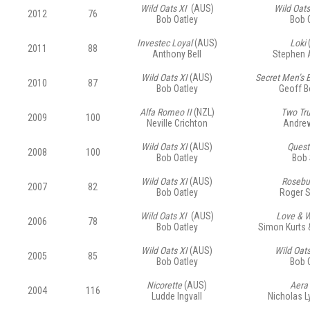
Wild Oats XI
(AUS)
Wild Oats
2012
76
Bob Oatley
Bob 
Investec Loyal
(AUS)
Loki
2011
88
Anthony Bell
Stephen 
Wild Oats XI
(AUS)
Secret Men’s 
2010
87
Bob Oatley
Geoff B
Alfa Romeo II
(NZL)
Two Tr
2009
100
Neville Crichton
Andre
Wild Oats XI
(AUS)
Quest
2008
100
Bob Oatley
Bob 
Wild Oats XI
(AUS)
Rosebu
2007
82
Bob Oatley
Roger 
Wild Oats XI
(AUS)
Love & 
2006
78
Bob Oatley
Simon Kurts 
Wild Oats XI
(AUS)
Wild Oat
2005
85
Bob Oatley
Bob 
Nicorette
(AUS)
Aera
2004
116
Ludde Ingvall
Nicholas L