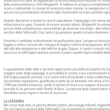
imbarcazioni in gara, ad aggiudicarsi la vittoria della prima edizione fu l’imb
della marina britannica John Illingworth. Si trattava di un’epoca completament
scarsi e rudimentali. Le misure di sicurezza erano minime, la navigazione s
ancora non possedevano strumenti radio funzionanti ed erano pertanto ignari d
Quando
Rani
arrivò a Hobart la sera di capodanno, l’equipaggio non aveva ide
imbarcazioni in gara. Convinto di essere arrivato ultimo, Illingworth fu ester
piccola della competizione, aveva battuto gli avversari sul tempo.
Rani
ottenn
vincitori della Tattersall’s Cup, tanto il proprietario quanto la barca divenner
Il mondo è cambiato notevolmente da quella prima gara. I progressi tecnolog
leggere e veloci, nonché allo sviluppo di migliori sistemi di navigazione, all’e
dati utili alla navigazione e alle tattiche di gara. Eppure, lo spirito corinzio 
successo le 628 miglia nautiche previste restano aspetti imprescindibili della
Il superamento delle sfide e dei limiti rappresenta una delle peculiarità che 
maggior parte degli equipaggi, le possibilità di vincere sono estremamente ba
628 miglia nautiche previste, così come nell'euforia finale e nella soddisfa
una temibile reputazione, giustificata in parte da un itinerario che arriva a tocc
1998 una violenta tempesta, simile in termini di forza a un uragano di bassa 
la morte di sei persone nello Stretto di Bass. La risposta degli organizzatori
introdotte nuove regole e misure di sicurezza.
LA LEGGENDA
Nel corso degli anni, la gara ha attirato politici, personaggi influenti, leggende
Tra i più famosi vincitori della Tattersall’s Cup ricordiamo lo statista britan