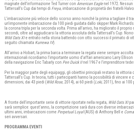
magnate dell’informazione Ted Turner con
American Eagle
nel 1972. Nessun e
Tattersall’s Cup dai tempi di
Freya
, imbarcazione di proprietà dei fratelli Halvo
L’imbarcazione più veloce dello scorso anno nonché la prima a tagliare il tra
un’imponente imbarcazione da 100 piedi guidata dallo skipper Mark Richards
la corona tripla per la seconda volta. Prima all’arrivo, ha migliorato il proprio
secondi, oltre ad aggiudicarsi la vittoria assoluta della Tattersall’s Cup. Non
Wild Oats XI
e entrato nella storia battendo con otto successi il primato di vit
seguito chiamata
Kurrewa IV
).
All’arrivo a Hobart, la prima barca a terminare la regata viene sempre accolta
internazionali ricordiamo l’importante uomo d’affari americano Larry Elliso
della navigazione Eric Tabarly con
Pen Duick II
nel 1967 e l’imprenditore ted
Per la maggior parte degli equipaggi, gli obiettivi principali restano la vitto
Tattersall’s Cup. In teoria, tutti i partecipanti hanno la possibilità di vincere 
dimensioni, dai 43 piedi (
Wild Rose
, 2014), ai 60 piedi (
Loki
, 2011), fino ai 100 
A fronte dell’importante serie di vittorie riportate nella regata,
Wild Oats XI
par
sarà semplice: quest’anno, la competizione sarà dura con diverse imbarcazioni 
ultimi anni, imbarcazioni come
Perpetual Loyal
(AUS) di Anthony Bell e
Coma
seri avversari.
PROGRAMMA EVENTI