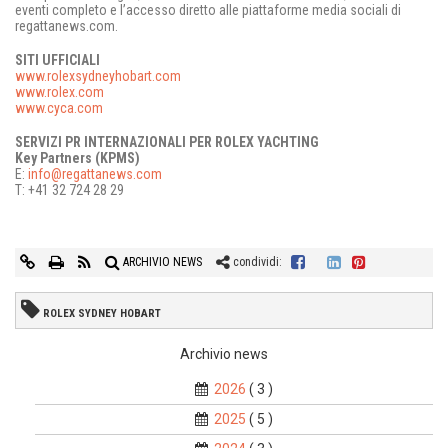
eventi completo e l’accesso diretto alle piattaforme media sociali di
regattanews.com.
SITI UFFICIALI
www.rolexsydneyhobart.com
www.rolex.com
www.cyca.com
SERVIZI PR INTERNAZIONALI PER ROLEX YACHTING
Key Partners (KPMS)
E:
info@regattanews.com
T: +41 32 724 28 29
ARCHIVIO NEWS
condividi:
ROLEX SYDNEY HOBART
Archivio news
2026
( 3 )
2025
( 5 )