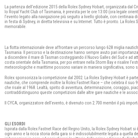
La partenza dell’edizione 2015 della Rolex Sydney Hobart, organizzata dal Cr
lo Royal Yacht Club of Tasmania, è prevista per le ore 13:00 (ora legale orient
l’evento legato alla navigazione più seguito a livello globale, con centinaia 
in festa di Sydney, in diretta televisiva e su Internet. Tutto è pronto. La Role
memorabile.
La flotta internazionale deve affrontare un percorso lungo 628 miglia nautiche
Tasmania. Il percorso e la destinazione hanno sempre avuto pari importanza n
a discendere il mare di Tasman costeggiando il Nuovo Galles del Sud e ad attra
costa orientale della Tasmania, per poi entrare nella Storm Bay e risalire l’es
meteorologiche e marittime possono variare in maniera significativa, sono s
Rolex sponsorizza la competizione dal 2002. La Rolex Sydney Hobart è parte in
nautiche, che comprende inoltre la Rolex Fastnet Race – che celebra il suo 
che risale al 1968. Lealtà, spirito di avventura, determinazione, coraggio, pi
contraddistinguono queste competizioni dalle altre gare nautiche e le associa
Il CYCA, organizzatore dell’evento, è divenuto con 2.700 membri il più impor
GLI ESORDI
Ispirata dalla Rolex Fastnet Race del Regno Unito, la Rolex Sydney Hobart si è 
ogni anno e la ricca storia della gara si è indissolubilmente legata a quella d