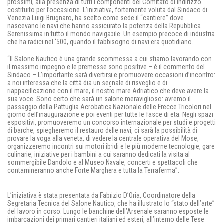
prossimi, alla presenza di tutti i componenti del Comitato di indirizzo
costituito per l’occasione. L’iniziativa, fortemente voluta dal Sindaco di
Venezia Luigi Brugnaro, ha scelto come sede il “cantiere” dove
nascevano le navi che hanno assicurato la potenza della Repubblica
Serenissima in tutto il mondo navigabile. Un esempio precoce di industria
che ha radici nel ‘500, quando il fabbisogno di navi era quotidiano.
“Il Salone Nautico è una grande scommessa a cui stiamo lavorando con
il massimo impegno e le premesse sono positive – è il commento del
Sindaco – L’importante sarà divertirsi e promuovere occasioni d’incontro:
a noi interessa che la città dia un segnale di risveglio e di
riappacificazione con il mare, il nostro mare Adriatico che deve avere la
sua voce. Sono certo che sarà un salone meraviglioso: avremo il
passaggio della Pattuglia Acrobatica Nazionale delle Frecce Tricolori nel
giorno dell’inaugurazione e poi eventi per tutte le fasce di età. Negli spazi
espositivi, promuoveremo un concorso internazionale per studi e progetti
di barche, spiegheremo il restauro delle navi, ci sarà la possibilità di
provare la voga alla veneta, di vedere la centrale operativa del Mose,
organizzeremo incontri sui motori ibridi e le più moderne tecnologie, gare
culinarie, iniziative per i bambini a cui saranno dedicati la visita al
sommergibile Dandolo e al Museo Navale, concerti e spettacoli che
contamineranno anche Forte Marghera e tutta la Terraferma”.
L’iniziativa è stata presentata da Fabrizio D’Oria, Coordinatore della
Segretaria Tecnica del Salone Nautico, che ha illustrato lo “stato dell’arte”
del lavoro in corso. Lungo le banchine dell’Arsenale saranno esposte le
imbarcazioni dei primari cantieri italiani ed esteri, all’interno delle Tese