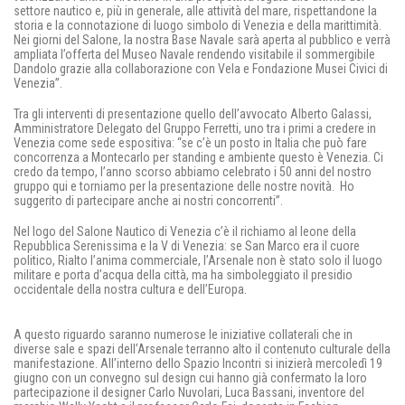
settore nautico e, più in generale, alle attività del mare, rispettandone la
storia e la connotazione di luogo simbolo di Venezia e della marittimità.
Nei giorni del Salone, la nostra Base Navale sarà aperta al pubblico e verrà
ampliata l’offerta del Museo Navale rendendo visitabile il sommergibile
Dandolo grazie alla collaborazione con Vela e Fondazione Musei Civici di
Venezia”.
Tra gli interventi di presentazione quello dell’avvocato Alberto Galassi,
Amministratore Delegato del Gruppo Ferretti, uno tra i primi a credere in
Venezia come sede espositiva: “se c’è un posto in Italia che può fare
concorrenza a Montecarlo per standing e ambiente questo è Venezia. Ci
credo da tempo, l’anno scorso abbiamo celebrato i 50 anni del nostro
gruppo qui e torniamo per la presentazione delle nostre novità. Ho
suggerito di partecipare anche ai nostri concorrenti”.
Nel logo del Salone Nautico di Venezia c’è il richiamo al leone della
Repubblica Serenissima e la V di Venezia: se San Marco era il cuore
politico, Rialto l’anima commerciale, l’Arsenale non è stato solo il luogo
militare e porta d’acqua della città, ma ha simboleggiato il presidio
occidentale della nostra cultura e dell’Europa.
A questo riguardo saranno numerose le iniziative collaterali che in
diverse sale e spazi dell’Arsenale terranno alto il contenuto culturale della
manifestazione. All’interno dello Spazio Incontri si inizierà mercoledì 19
giugno con un convegno sul design cui hanno già confermato la loro
partecipazione il designer Carlo Nuvolari, Luca Bassani, inventore del