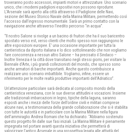
troveranno posto accessori, impianti motori e attrezzature. Uno scenario
unico, che i moderni padiglioni espositivi non possono riprodurre.
L’Arsenale sarà aperto alla città attraverso il Padiglione delle Navi,
sezione del Museo Storico Navale della Marina Militare, permettendo così
l’accesso dall’ingresso monumentale. Sarà un primo contatto con la
navigazione anche attraverso l’inedito percorso “in acqua”.
“Il nostro Salone si rivolge a un bacino di fruitori che ha il suo baricentro
spostato verso est, verso clienti che molto spesso non raggiungono le
altre esposizioni europee. E’ una occasione importante per tutta la
cantieristica da diporto italiana e lo dico sottolineando che non vogliamo
fare concorrenza a nessun altro Salone – ha precisato il Sindaco –
Inoltre Venezia è la città dove transitano negli stessi giorni, per visitare la
Biennale d’Arte, i più grandi collezionisti del mondo, che spesso sono
anche armatori di barche importanti. Anche questo contribuisce a
realizzare uno scenario imbattibile. Vogliamo, infine, essere un
riferimento per le molte realtà produttive importanti dell’Adriatico”.
Un’attenzione particolare sarà dedicata al composito mondo della
cantieristica veneziana, con le sue diverse attitudini e vocazioni. Insieme
alle tradizionali imbarcazioni in legno, tipiche della laguna, saranno
esposti anche i mezzi delle forze dell’ordine civili e militari comprese
alcune navi, a testimonianza della grande collaborazione che si è stabilita
con tutte le autorità e in particolare con la Marina Militare nella figura
dell’ammiraglio Andrea Romani che ha dichiarato: “Abbiamo sostenuto
questo progetto fin dalle sue fasi iniziali. La Marina Militare è pienamente
impegnata nel portare avanti questa iniziativa che permetterà di
valorizzare l’antico Arsenale in una prospettiva legata alle attività del