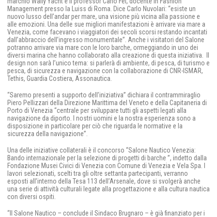
marchio Wally Yacht e il professor Carlo Fei, docente in Fashion
Management presso la Luiss di Roma. Dice Carlo Nuvolari: “esiste un
nuovo lusso dell’andar per mare, una visione più vicina alla passione e
alle emozioni. Una delle sue migliori manifestazioni è arrivare via mare a
Venezia, come facevano i viaggiatori dei secoli scorsi restando incantati
dall’abbraccio dell’ingresso monumentale”. Anche i visitatori del Salone
potranno arrivare via mare con le loro barche, ormeggiando in uno dei
diversi marina che hanno collaborato alla creazione di questa iniziativa. Il
design non sarà l’unico tema: si parlerà di ambiente, di pesca, di turismo e
pesca, di sicurezza e navigazione con la collaborazione di CNR-ISMAR,
Tethis, Guardia Costiera, Assonautica.
“Saremo presenti a supporto dell’iniziativa” dichiara il contrammiraglio
Piero Pellizzari della Direzione Marittima del Veneto e della Capitaneria di
Porto di Venezia “centrale per sviluppare tutti gli aspetti legati alla
navigazione da diporto. I nostri uomini e la nostra esperienza sono a
disposizione in particolare per ciò che riguarda le normative e la
sicurezza della navigazione”.
Una delle iniziative collaterali è il concorso “Salone Nautico Venezia:
Bando internazionale per la selezione di progetti di barche ”, indetto dalla
Fondazione Musei Civici di Venezia con Comune di Venezia e Vela Spa. I
lavori selezionati, scelti tra gli oltre settanta partecipanti, verranno
esposti all’interno della Tesa 113 dell’Arsenale, dove si svolgerà anche
una serie di attività culturali legate alla progettazione e alla cultura nautica
con diversi ospiti.
“Il Salone Nautico – conclude il Sindaco Brugnaro – è già finanziato per i