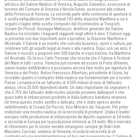
artistico del Salone Nautico di Venezia, Augusto Salvadori, assessore al
turismo del Comune di Venezia e Nicola Funari, assessore alla cultura
della Provincia di Venezia. La seconda parte della cerimonia di apertura si
è svolta nellauditorium del Terminal 103 della stazione Marittima a cui è
seguito il taglio della scotta compiuto dal Viceministro ai Trasporti,
Cesare De Piccoli. Giuseppe Mattiazzo, direttore generale del Salone
Nautico ha ricordato i traguardi raggiunti negli ultimi 6 anni: Il Salone oggi
si presenta con due importanti aree espositive, la Stazione Marittima e
lArsenale. Il Salone è un evento che concilia business, sport e cultura, per
celebrare tutti gli aspetti legati al mare e alla nautica. Dopo soli sei anni, il
Salone è riuscito a proporre ben 500 barche in esposizione, tra Marittima
ed Arsenale. Gli fa eco Carlo Trevisan che ricorda che il Salone è Festival
del Mare in tutti i sensi. Venezia può tornare ad essere la Porta dOriente,
siamo leader dellAdriatico e possiamo ancora fare molto per lapertura di
Venezia e del Porto. Anton Francesco Albertoni, presidente di Ucina, ha
ricordato quanto il comparto della nautica sia fondamentale per il nostro
Paese: La nautica ha un fatturato di 4.500 milioni di euro di fatturato
annuo, circa 20.000 dipendenti diretti. Un dato importante da segnalare è
che il 75% del fatturato delle nostre aziende proviene dallexport e che
quasi tutte le imbarcazioni prodotte in Italia battono bandiera straniera.
Un tema questo molto sentito e delicato, che è stato ripreso anche
nellintervento di Cesare De Piccoli, Vice Ministro dei Trasporti. Per poter
realizzare una mostra nautica cè la necessità di produrre. LItalia è leader
europeo nella produzione di imbarcazioni da diporto superiori ai 24 metri
e seconda in Europa per la produzione inferiore ai 24 metri. Ma il mercato
di riferimento per le nostre vendite rimangono sempre gli Stati Uniti.
Massimo Cacciari, sindaco di Venezia, ricorda la necessità di un
controllo ed una regolamentazione ad hoc per la navigazione. Il Salone di