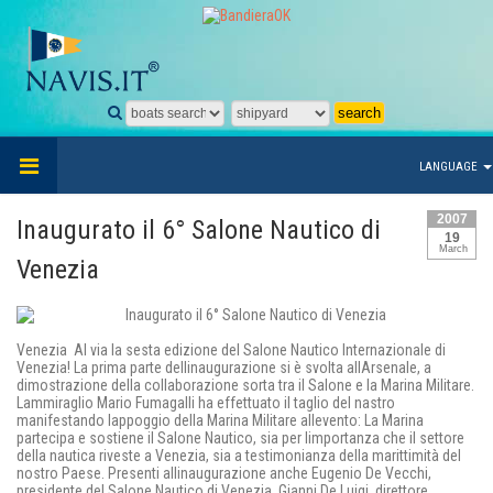
LANGUAGE
2007
Inaugurato il 6° Salone Nautico di
19
March
Venezia
Venezia  Al via la sesta edizione del Salone Nautico Internazionale di
Venezia! La prima parte dellinaugurazione si è svolta allArsenale, a
dimostrazione della collaborazione sorta tra il Salone e la Marina Militare.
Lammiraglio Mario Fumagalli ha effettuato il taglio del nastro
manifestando lappoggio della Marina Militare allevento: La Marina
partecipa e sostiene il Salone Nautico, sia per limportanza che il settore
della nautica riveste a Venezia, sia a testimonianza della marittimità del
nostro Paese. Presenti allinaugurazione anche Eugenio De Vecchi,
presidente del Salone Nautico di Venezia, Gianni De Luigi, direttore