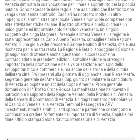
Venezia dimostra la sua vocazione per il mare e soprattutto per la piccola
nautica. Sono necessarie delle regole, che assicurino che il territorio non
venga usato senza controllo. Cacciari ha ricordato inoltre un altro
impegno dellamministrazione locale: Venezia non vuole competere con
altre attività fieristiche italiane. Il nostro obiettivo è quello di creare un
unico grande ed importante polo fieristico veneziano, un singolo
soggetto che diriga Marghera, lArsenale e lintera Venezia. La regione è
stata rappresentata da Carlo Alberto Tesserin, consigliere della Regione
Veneto. E una gioia veder crescere il Salone Nautico di Venezia, che è una
ricchezza per la nostra realtà. La Regione è lieta di appoggiare il Salone e
gli auguriamo di ottenere anche questanno il successo che ha
contraddistinto le precedenti edizioni, sottolineandone la strategica
importanza nella promozione e nella valorizzazione non solo dello
sviluppo turistico e commerciale, ma anche della storia e della cultura
dellintera città. Fra i presenti alla giornata di oggi anche Jean Pierre Maffe,
segretario generale dellAmericas Cup, giunto per valutare la candidatura
di Venezia ad ospitare un act della Coppa America. Prova generale
domani con il 1° Trofeo Croce Rossa. La manifestazione ha ricevuto il
patrocinio e il supporto della Regione Veneto, della Provincia di Venezia,
della Camera di Commercio di Venezia. Un ringraziamento particolare va
al Casinò di Venezia, alla Venezia Terminal Passeggeri e APV
Investimenti, nonché a tutti gli altri sponsor e partner che sostengono e
continuano a credere fortemente nellimportanza di Venezia, Capitale del
Mare. Ufficio stampa Salone Nautico Internazionale di Venezia