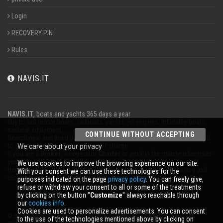
Login
RECOVERY PIN
Rules
NAVIS.IT
NAVIS.IT
, boats and yachts 365 days a year
Buy to sell motor boats, sailboats, yachts, jet engines, inflatable boats,
nautical equipment.
CONTINUE WITHOUT ACCEPTING
Search new and used boats in our database or even post a classified ad
to sell your boat completely free of charge.
We care about your privacy
If you are a
Broker
, an operator
Charter
or work in the marine advertises
your business on
NAVIS.IT
.
We use cookies to improve the browsing experience on our site.
Here you will find the latest news from the world of boating, sailing and
With your consent we can use these technologies for the
technical articles; stay updated with our newsletter.
purposes indicated on the page
privacy policy
. You can freely give,
refuse or withdraw your consent to all or some of the treatments
by clicking on the button ''
Customize
'' always reachable through
our
cookies info.
Cookies are used to personalize advertisements. You can consent
© 2026 NAVIS.IT® TRADEMARKS, LOGOS TRADEMARKS AND BRANDS ARE THE
to the use of the technologies mentioned above by clicking on