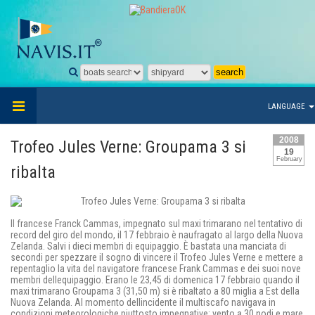
LANGUAGE
2008
Trofeo Jules Verne: Groupama 3 si
19
February
ribalta
Il francese Franck Cammas, impegnato sul maxi trimarano nel tentativo di
record del giro del mondo, il 17 febbraio è naufragato al largo della Nuova
Zelanda. Salvi i dieci membri di equipaggio. È bastata una manciata di
secondi per spezzare il sogno di vincere il Trofeo Jules Verne e mettere a
repentaglio la vita del navigatore francese Frank Cammas e dei suoi nove
membri dellequipaggio. Erano le 23,45 di domenica 17 febbraio quando il
maxi trimarano Groupama 3 (31,50 m) si è ribaltato a 80 miglia a Est della
Nuova Zelanda. Al momento dellincidente il multiscafo navigava in
condizioni meteorologiche piuttosto impegnative: vento a 30 nodi e mare