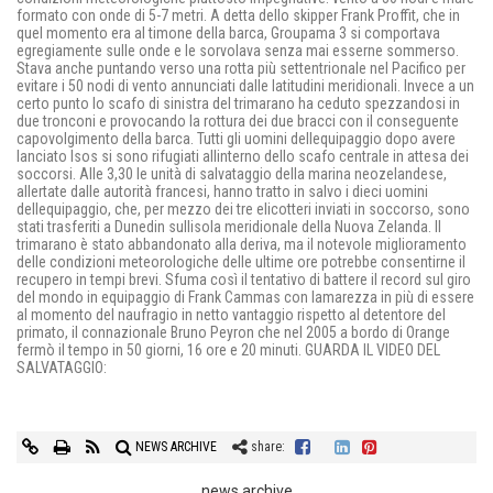
formato con onde di 5-7 metri. A detta dello skipper Frank Proffit, che in
quel momento era al timone della barca, Groupama 3 si comportava
egregiamente sulle onde e le sorvolava senza mai esserne sommerso.
Stava anche puntando verso una rotta più settentrionale nel Pacifico per
evitare i 50 nodi di vento annunciati dalle latitudini meridionali. Invece a un
certo punto lo scafo di sinistra del trimarano ha ceduto spezzandosi in
due tronconi e provocando la rottura dei due bracci con il conseguente
capovolgimento della barca. Tutti gli uomini dellequipaggio dopo avere
lanciato lsos si sono rifugiati allinterno dello scafo centrale in attesa dei
soccorsi. Alle 3,30 le unità di salvataggio della marina neozelandese,
allertate dalle autorità francesi, hanno tratto in salvo i dieci uomini
dellequipaggio, che, per mezzo dei tre elicotteri inviati in soccorso, sono
stati trasferiti a Dunedin sullisola meridionale della Nuova Zelanda. Il
trimarano è stato abbandonato alla deriva, ma il notevole miglioramento
delle condizioni meteorologiche delle ultime ore potrebbe consentirne il
recupero in tempi brevi. Sfuma così il tentativo di battere il record sul giro
del mondo in equipaggio di Frank Cammas con lamarezza in più di essere
al momento del naufragio in netto vantaggio rispetto al detentore del
primato, il connazionale Bruno Peyron che nel 2005 a bordo di Orange
fermò il tempo in 50 giorni, 16 ore e 20 minuti. GUARDA IL VIDEO DEL
SALVATAGGIO:
NEWS ARCHIVE
share:
news archive