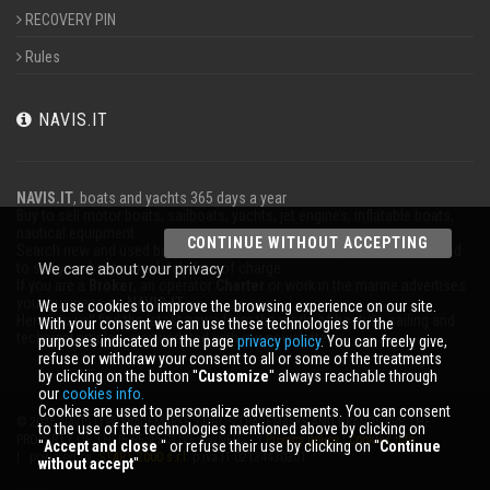
RECOVERY PIN
Rules
NAVIS.IT
NAVIS.IT
, boats and yachts 365 days a year
Buy to sell motor boats, sailboats, yachts, jet engines, inflatable boats,
nautical equipment.
CONTINUE WITHOUT ACCEPTING
Search new and used boats in our database or even post a classified ad
to sell your boat completely free of charge.
We care about your privacy
If you are a
Broker
, an operator
Charter
or work in the marine advertises
your business on
NAVIS.IT
.
We use cookies to improve the browsing experience on our site.
Here you will find the latest news from the world of boating, sailing and
With your consent we can use these technologies for the
technical articles; stay updated with our newsletter.
purposes indicated on the page
privacy policy
. You can freely give,
refuse or withdraw your consent to all or some of the treatments
by clicking on the button ''
Customize
'' always reachable through
our
cookies info.
Cookies are used to personalize advertisements. You can consent
© 2026 NAVIS.IT® TRADEMARKS, LOGOS TRADEMARKS AND BRANDS ARE THE
to the use of the technologies mentioned above by clicking on
PROPERTY OF THEIR RESPECTIVE OWNERS. |
Privacy policy
|
Cookies info
''
Accept and close
'' or refuse their use by clicking on ''
Continue
| powered by:
START 2000 s.r.l.
p.iva IT-02134430301
without accept
''