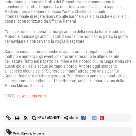
coloreranno il mare del Golfo del Ponente ligure e animeranno le
banchine del porto d’Imperia. La manifestazione è la quinta tappa nel
Mediterraneo del Panerai Classic Yachts Challenge, circuito
internazionale di regate riservato alle barche a vela classiche e quelle più
datate, sponsorizzato da Officine Panerai.
“Vele d’Epoca di Imperia”, attira gli amanti della vela da tutte le parti del
Mondo e riunisce gli antichi scafi d’epoca che non hanno perso la grinta
per navigare e conservano la voglia di regatare.
Saranno cinque giornate ricche di appuntamenti: regate a partire dal
mattino e numerosi gli eventi che movimenteranno le ultime serate
dell’estate. Tutto nel rispetto del mare e nel ricordo di una lunga storia che
questi gioielli delle acque portano a bordo. Ancora oggi mancano
all’appello alcune delle “Signore del mare” attese con ansia per “La
Grande Regata” dell’ultima giornata. Prenderanno parte alla parata finale,
in programma la mattina del 15 settembre, anche 8 imbarcazioni della
Marina Militare Italiana.
FONTE:
newsliguria.com
NEWS ARCHIVE
share:
Vele dEpoca, Imperia