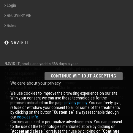
Login
RECOVERY PIN
Rules
NAVIS.IT
NAVIS.IT
, boats and yachts 365 days a year
Buy to sell motor boats, sailboats, yachts, jet engines, inflatable boats,
nautical equipment.
CONTINUE WITHOUT ACCEPTING
Search new and used boats in our database or even post a classified ad
to sell your boat completely free of charge.
We care about your privacy
If you are a
Broker
, an operator
Charter
or work in the marine advertises
your business on
NAVIS.IT
.
We use cookies to improve the browsing experience on our site.
Here you will find the latest news from the world of boating, sailing and
With your consent we can use these technologies for the
technical articles; stay updated with our newsletter.
purposes indicated on the page
privacy policy
. You can freely give,
refuse or withdraw your consent to all or some of the treatments
by clicking on the button ''
Customize
'' always reachable through
our
cookies info.
Cookies are used to personalize advertisements. You can consent
© 2026 NAVIS.IT® TRADEMARKS, LOGOS TRADEMARKS AND BRANDS ARE THE
to the use of the technologies mentioned above by clicking on
PROPERTY OF THEIR RESPECTIVE OWNERS. |
Privacy policy
|
Cookies info
''
Accept and close
'' or refuse their use by clicking on ''
Continue