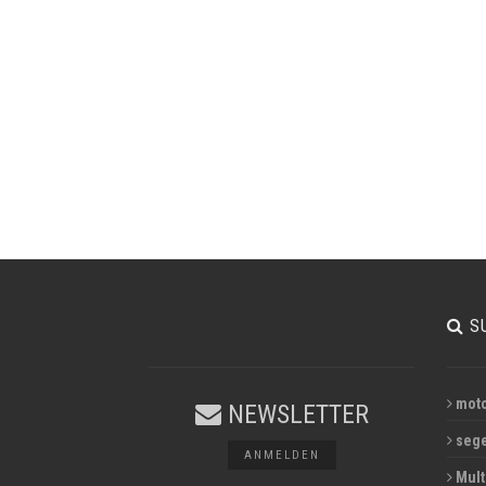
S
moto
NEWSLETTER
sege
ANMELDEN
Mult