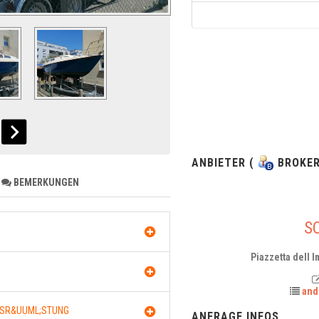
ANBIETER (
BROKER
BEMERKUNGEN
S
Piazzetta dell I
and
USR&UUML;STUNG
ANFRAGE INFOS