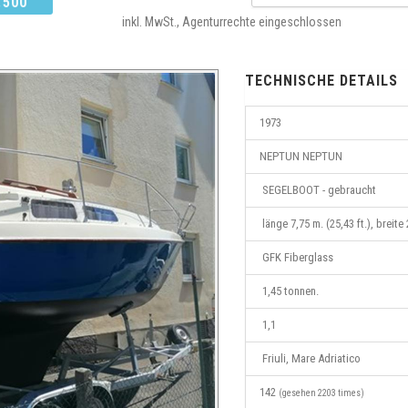
.500
inkl. MwSt., Agenturrechte eingeschlossen
TECHNISCHE DETAILS
1973
NEPTUN NEPTUN
SEGELBOOT - gebraucht
länge 7,75 m. (25,43 ft.), breite 
GFK Fiberglass
1,45 tonnen.
1,1
Friuli, Mare Adriatico
142
(gesehen 2203 times)