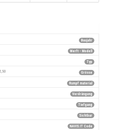
Baujahr
Werft - Modell
Typ
2,50
Grösse
Rumpf material
Verdrängung
Tiefgang
Sichtbar
NAVIS.IT Code