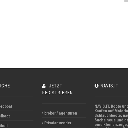
UCHE
JETZT
NAVIS.IT
REGISTRIEREN
roboat
NAVIS.IT,
Boote und
Kaufen auf Motorbo
broker / agenturen
Schlauchboote, na
lboot
Suche neue und ge
Privatanwender
eine Kleinanzeige,
ihull