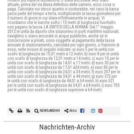
rendere più equa la tassazione, è stata ascoltata. Allo stato
attuale, prima del via libera definitivo delle camere, ecco cosa si
paga. Calcolate voi stessi quanto vi costerebbe, nel caso la barca
passi parte del tempo a terra, moltiplicando la tassa giornaliera per
il numero di giorni in cui stara effettivamente in acqua). Vi
ricordiamo che le barche sotto i 10 metri di lunghezza fuoritutto
non pagano la tassa.
LA SINTESI DELLA NORMA:
Dal 1° maggio
2012 le unità da diporto che stazionino in porti marittimi nazionali,
navighino o siano ancorate in acque pubbliche, anche se in
concessione a privati, sono soggette al pagamento della tassa
annuale di stazionamento, calcolata per ogni giorno, o frazione di
esso, nelle misure di seguito indicate: a) euro 5 per le unità con
scafo di lunghezza da 10,01 metri a 12 metri; b) euro 8 per le unità
con scafo di lunghezza da 12,01 metri a 14 metri; c) euro 10 per le
unità con scafo di lunghezza da 14,01 a 17 metri; d) euro 30 per le
unità con scafo di lunghezza da 17,01 a24 metri; e) euro 90 per le
unità con scafo di lunghezza da 24,01 a 34 metri; f) euro 207 per le
unità con scafo di lunghezza da 34,01 a 44 metri; g) euro 372 per
le unità con scafo di lunghezza da 44,01 a 54 metri; h) euro 521
per le unità con scafo di lunghezza da 54,01 a 64 metri; i) euro 703
per le unità con scafo di lunghezza superiore a 64 metri.
NEWS-ARCHIV
Aktie:
Nachrichten-Archiv