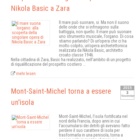
Nikola Basic a Zara
Il mare può suonare, si. Ma non il suono
delle onde che si infrnagono sulla
battiggia, non quello. Il mare può suonare
uno strumento musicale, l’organo. Di cosa
stiamo parlando? Di un’opera che ci ha
molto colpito, un’opera archietettonica
realizzata da Nikola Basic, architetto
croato classe 1946.
Nella cittadina di Zara, Basic ha realizzato, nell’ambito di un progetto
di riqualificazione del prospetto costiero ...
mehr lesen
2015
Mont-Saint-Michel torna a essere
3
November
un'isola
Mont-Saint-Michel, l’isola fortificata nel
nord della Francia, dopo anni in cui
l’accumularsi dei detriti gli avevano fatto
perdere il suo carattere di isola per
trasformarla in una penisola, torna a