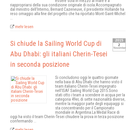
essere sola in mezzo al mare e a
riappropriarsi della sua condizione originale di isola.Accompagnato
dal ministro dell'Interno, Bernard Cazeneuve, il presidente Hollande ha
reso omaggio alla fine del progetto che ha riportato Mont-Saint-Michel
...
mehr lesen
2015
Si chiude la Sailing World Cup di
2
November
Abu Dhabi: gli italiani Cherin-Tesei
in seconda posizione
Si concludono oggi le quattro giornate
nella baia di Abu Dhabi che hanno visto il
team italiano Cherin-Tesei impegnato
nell'ISAF Sailing World Cup 2015.Sono
stati otto i team a scendere in acqua per la
categoria 49er, di sette nazionalità diverse,
mentre la maggior parte degli equipaggi si
sta concentrando per il Campionato
mondiale in Argentina.La Medal Race di
oggi ha visto il team Cherin-Tesei chiudere la prova in terza posizione
confermando ...
mehr lesen