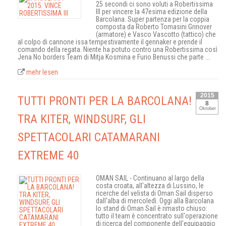
25 secondi ci sono voluti a Robertissima
III per vincere la 47esima edizione della
Barcolana. Super partenza per la coppia
composta da Roberto Tomasini Grinover
(armatore) e Vasco Vascotto (tattico) che
al colpo di cannone issa tempestivamente il gennaker e prende il
comando della regata. Niente ha potuto contro una Robertissima così
Jena No borders Team di Mitja Kosmina e Furio Benussi che parte ...
mehr lesen
2015
TUTTI PRONTI PER LA BARCOLANA!
8
Oktober
TRA KITER, WINDSURF, GLI
SPETTACOLARI CATAMARANI
EXTREME 40
OMAN SAIL - Continuano al largo della
costa croata, all'altezza di Lussino, le
ricerche del velista di Oman Sail disperso
dall'alba di mercoledì. Oggi alla Barcolana
lo stand di Oman Sail è rimasto chiuso:
tutto il team è concentrato sull'operazione
di ricerca del componente dell'equipaggio