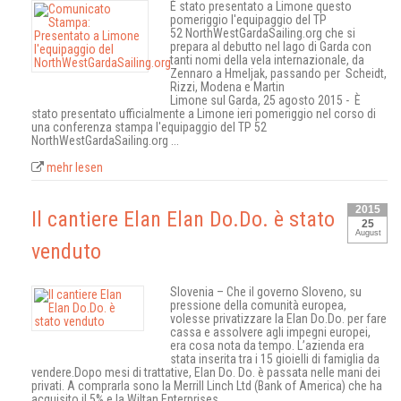
È stato presentato a Limone questo
pomeriggio l'equipaggio del TP
52 NorthWestGardaSailing.org che si
prepara al debutto nel lago di Garda con
tanti nomi della vela internazionale, da
Zennaro a Hmeljak, passando per Scheidt,
Rizzi, Modena e Martin
Limone sul Garda, 25 agosto 2015 - È
stato presentato ufficialmente a Limone ieri pomeriggio nel corso di
una conferenza stampa l'equipaggio del TP 52
NorthWestGardaSailing.org ...
mehr lesen
2015
Il cantiere Elan Elan Do.Do. è stato
25
August
venduto
Slovenia – Che il governo Sloveno, su
pressione della comunità europea,
volesse privatizzare la Elan Do.Do. per fare
cassa e assolvere agli impegni europei,
era cosa nota da tempo. L’azienda era
stata inserita tra i 15 gioielli di famiglia da
vendere.Dopo mesi di trattative, Elan Do. Do. è passata nelle mani dei
privati. A comprarla sono la Merrill Linch Ltd (Bank of America) che ha
acquisito il 5% e la Wiltan Enterprises ...