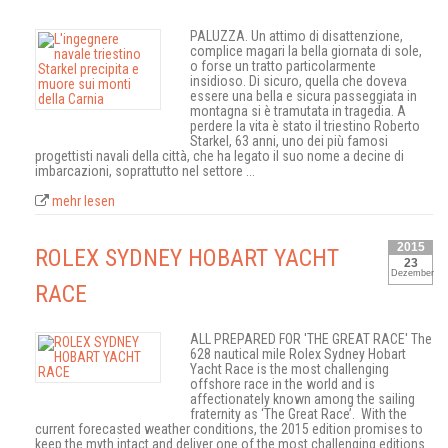
PALUZZA. Un attimo di disattenzione,
complice magari la bella giornata di sole,
o forse un tratto particolarmente
insidioso. Di sicuro, quella che doveva
essere una bella e sicura passeggiata in
montagna si è tramutata in tragedia. A
perdere la vita è stato il triestino Roberto
Starkel, 63 anni, uno dei più famosi
progettisti navali della città, che ha legato il suo nome a decine di
imbarcazioni, soprattutto nel settore ...
mehr lesen
2015
ROLEX SYDNEY HOBART YACHT
23
Dezember
RACE
ALL PREPARED FOR 'THE GREAT RACE' The
628 nautical mile Rolex Sydney Hobart
Yacht Race is the most challenging
offshore race in the world and is
affectionately known among the sailing
fraternity as ‘The Great Race’. With the
current forecasted weather conditions, the 2015 edition promises to
keep the myth intact and deliver one of the most challenging editions