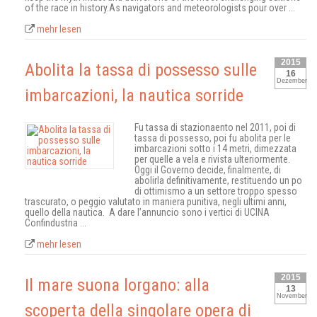
of the race in history.As navigators and meteorologists pour over ...
mehr lesen
2015
Abolita la tassa di possesso sulle
16
Dezember
imbarcazioni, la nautica sorride
Fu tassa di stazionaento nel 2011, poi di
tassa di possesso, poi fu abolita per le
imbarcazioni sotto i 14 metri, dimezzata
per quelle a vela e rivista ulteriormente.
Oggi il Governo decide, finalmente, di
abolirla definitivamente, restituendo un po
di ottimismo a un settore troppo spesso
trascurato, o peggio valutato in maniera punitiva, negli ultimi anni,
quello della nautica. A dare l’annuncio sono i vertici di UCINA
Confindustria ...
mehr lesen
2015
Il mare suona lorgano: alla
13
November
scoperta della singolare opera di