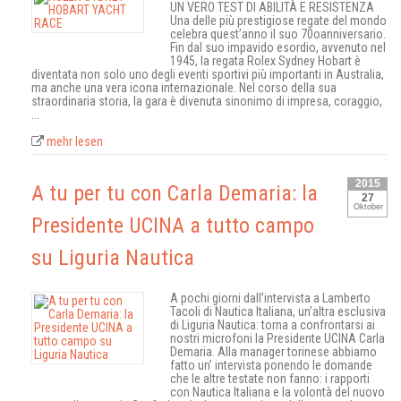
UN VERO TEST DI ABILITÀ E RESISTENZA
Una delle più prestigiose regate del mondo
celebra quest’anno il suo 70oanniversario.
Fin dal suo impavido esordio, avvenuto nel
1945, la regata Rolex Sydney Hobart è
diventata non solo uno degli eventi sportivi più importanti in Australia,
ma anche una vera icona internazionale. Nel corso della sua
straordinaria storia, la gara è divenuta sinonimo di impresa, coraggio,
...
mehr lesen
2015
A tu per tu con Carla Demaria: la
27
Oktober
Presidente UCINA a tutto campo
su Liguria Nautica
A pochi giorni dall’intervista a Lamberto
Tacoli di Nautica Italiana, un’altra esclusiva
di Liguria Nautica: torna a confrontarsi ai
nostri microfoni la Presidente UCINA Carla
Demaria. Alla manager torinese abbiamo
fatto un’ intervista ponendo le domande
che le altre testate non fanno: i rapporti
con Nautica Italiana e la volontà del nuovo