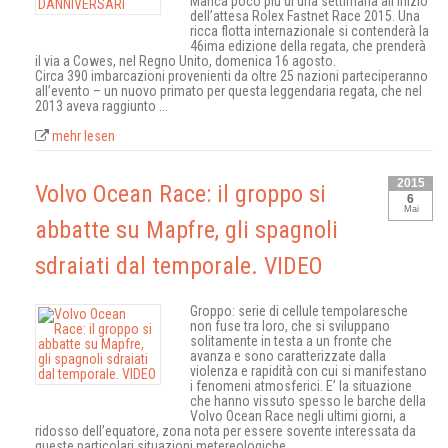
Manca poco più di una settimana all'inizio
dell’attesa Rolex Fastnet Race 2015. Una
ricca flotta internazionale si contenderà la
46ima edizione della regata, che prenderà
il via a Cowes, nel Regno Unito, domenica 16 agosto.
Circa 390 imbarcazioni provenienti da oltre 25 nazioni parteciperanno
all’evento – un nuovo primato per questa leggendaria regata, che nel
2013 aveva raggiunto ...
mehr lesen
2015
Volvo Ocean Race: il groppo si
6
Mai
abbatte su Mapfre, gli spagnoli
sdraiati dal temporale. VIDEO
Groppo: serie di cellule tempolaresche
non fuse tra loro, che si sviluppano
solitamente in testa a un fronte che
avanza e sono caratterizzate dalla
violenza e rapidità con cui si manifestano
i fenomeni atmosferici. E’ la situazione
che hanno vissuto spesso le barche della
Volvo Ocean Race negli ultimi giorni, a
ridosso dell’equatore, zona nota per essere sovente interessata da
queste particolari situazioni metereologiche.