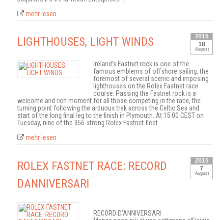
mehr lesen
2015
LIGHTHOUSES, LIGHT WINDS
18
August
Ireland’s Fastnet rock is one of the
famous emblems of offshore sailing, the
foremost of several scenic and imposing
lighthouses on the Rolex Fastnet race
course. Passing the Fastnet rock is a
welcome and rich moment for all those competing in the race, the
turning point following the arduous trek across the Celtic Sea and
start of the long final leg to the finish in Plymouth. At 15:00 CEST on
Tuesday, nine of the 356-strong Rolex Fastnet fleet ...
mehr lesen
2015
ROLEX FASTNET RACE: RECORD
7
August
DANNIVERSARI
RECORD D’ANNIVERSARI