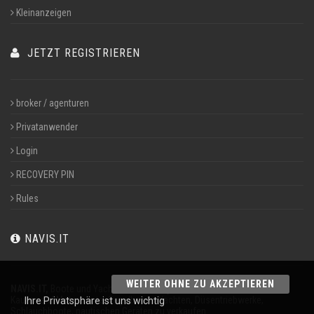
Kleinanzeigen
JETZT REGISTRIEREN
broker / agenturen
Privatanwender
Login
RECOVERY PIN
Rules
NAVIS.IT
WEITER OHNE ZU AKZEPTIEREN
NAVIS.IT,
Boote und Yachten an 365 Tagen im Jahr
Kaufen auf Motorboote, Segelboote, Yachten, Düsentriebwerke,
Ihre Privatsphäre ist uns wichtig
Schlauchboote, nautischen Geräten zu verkaufen.