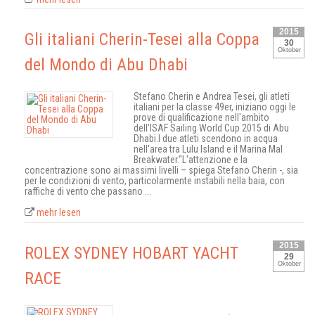
2015
Gli italiani Cherin-Tesei alla Coppa
30
Oktober
del Mondo di Abu Dhabi
Stefano Cherin e Andrea Tesei, gli atleti
italiani per la classe 49er, iniziano oggi le
prove di qualificazione nell'ambito
dell'ISAF Sailing World Cup 2015 di Abu
Dhabi.I due atleti scendono in acqua
nell'area tra Lulu Island e il Marina Mal
Breakwater.“L'attenzione e la
concentrazione sono ai massimi livelli – spiega Stefano Cherin -, sia
per le condizioni di vento, particolarmente instabili nella baia, con
raffiche di vento che passano ...
mehr lesen
2015
ROLEX SYDNEY HOBART YACHT
29
Oktober
RACE