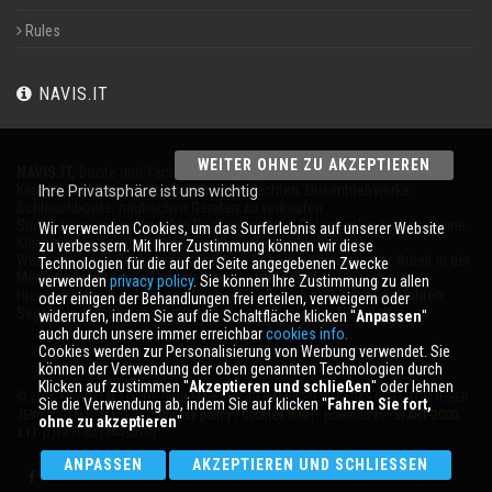
Rules
NAVIS.IT
WEITER OHNE ZU AKZEPTIEREN
NAVIS.IT,
Boote und Yachten an 365 Tagen im Jahr
Kaufen auf Motorboote, Segelboote, Yachten, Düsentriebwerke,
Ihre Privatsphäre ist uns wichtig
Schlauchboote, nautischen Geräten zu verkaufen.
Suche neue und gebrauchte Boote in unserer Datenbank oder sogar eine
Wir verwenden Cookies, um das Surferlebnis auf unserer Website
Kleinanzeige, um Ihr Boot völlig kostenlos verkaufen.
zu verbessern. Mit Ihrer Zustimmung können wir diese
Wenn Sie einen
Broker
sind, wirbt ein Betreiber
Charter
oder Arbeit in der
Technologien für die auf der Seite angegebenen Zwecke
Meeresumwelt für Ihr Unternehmen auf
NAVIS.IT
.
verwenden
privacy policy
. Sie können Ihre Zustimmung zu allen
Hier finden Sie die neuesten Nachrichten aus der Welt der Bootfahren,
oder einigen der Behandlungen frei erteilen, verweigern oder
Segeln und technische Artikel; bleiben mit unserem Newsletter.
widerrufen, indem Sie auf die Schaltfläche klicken ''
Anpassen
''
auch durch unsere immer erreichbar
cookies info.
Cookies werden zur Personalisierung von Werbung verwendet. Sie
können der Verwendung der oben genannten Technologien durch
Klicken auf zustimmen ''
Akzeptieren und schließen
'' oder lehnen
© 2026 NAVIS.IT® LOGOS SIND MARKEN ODER MARKEN SIND DAS EIGENTUM IHRER
Sie die Verwendung ab, indem Sie auf klicken ''
Fahren Sie fort,
JEWEILIGEN BESITZER. |
Privacy policy
|
Cookies info
| powered by:
START 2000
ohne zu akzeptieren
''
s.r.l.
p.iva IT-02134430301
ANPASSEN
AKZEPTIEREN UND SCHLIESSEN