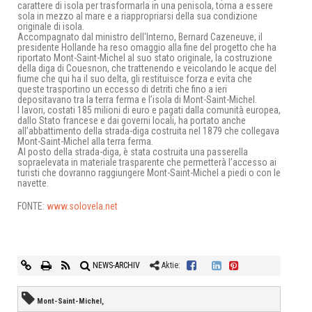
carattere di isola per trasformarla in una penisola, torna a essere
sola in mezzo al mare e a riappropriarsi della sua condizione
originale di isola.
Accompagnato dal ministro dell'Interno, Bernard Cazeneuve, il
presidente Hollande ha reso omaggio alla fine del progetto che ha
riportato Mont-Saint-Michel al suo stato originale, la costruzione
della diga di Couesnon, che trattenendo e veicolando le acque del
fiume che qui ha il suo delta, gli restituisce forza e evita che
queste trasportino un eccesso di detriti che fino a ieri
depositavano tra la terra ferma e l’isola di Mont-Saint-Michel.
I lavori, costati 185 milioni di euro e pagati dalla comunità europea,
dallo Stato francese e dai governi locali, ha portato anche
all’abbattimento della strada-diga costruita nel 1879 che collegava
Mont-Saint-Michel alla terra ferma.
Al posto della strada-diga, è stata costruita una passerella
sopraelevata in materiale trasparente che permetterà l’accesso ai
turisti che dovranno raggiungere Mont-Saint-Michel a piedi o con le
navette.
FONTE:
www.solovela.net
NEWS-ARCHIV
Aktie:
Mont-Saint-Michel,