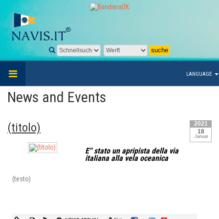
LANGUAGE
News and Events
2021
(titolo)
18
Januar
E'' stato un apripista della via
italiana alla vela oceanica
(testo)