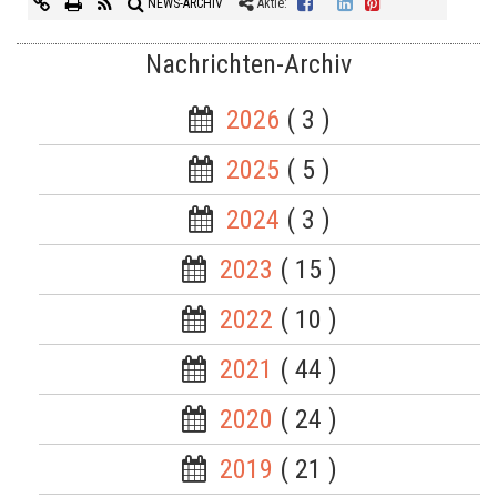
NEWS-ARCHIV
Aktie:
Nachrichten-Archiv
2026
( 3 )
2025
( 5 )
2024
( 3 )
2023
( 15 )
2022
( 10 )
2021
( 44 )
2020
( 24 )
2019
( 21 )