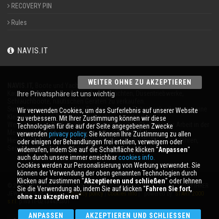
RECOVERY PIN
Rules
NAVIS.IT
WEITER OHNE ZU AKZEPTIEREN
NAVIS.IT,
Boote und Yachten an 365 Tagen im Jahr
Kaufen auf Motorboote, Segelboote, Yachten, Düsentriebwerke,
Ihre Privatsphäre ist uns wichtig
Schlauchboote, nautischen Geräten zu verkaufen.
Suche neue und gebrauchte Boote in unserer Datenbank oder sogar eine
Wir verwenden Cookies, um das Surferlebnis auf unserer Website
Kleinanzeige, um Ihr Boot völlig kostenlos verkaufen.
zu verbessern. Mit Ihrer Zustimmung können wir diese
Wenn Sie einen
Broker
sind, wirbt ein Betreiber
Charter
oder Arbeit in der
Technologien für die auf der Seite angegebenen Zwecke
Meeresumwelt für Ihr Unternehmen auf
NAVIS.IT
.
verwenden
privacy policy
. Sie können Ihre Zustimmung zu allen
Hier finden Sie die neuesten Nachrichten aus der Welt der Bootfahren,
oder einigen der Behandlungen frei erteilen, verweigern oder
Segeln und technische Artikel; bleiben mit unserem Newsletter.
widerrufen, indem Sie auf die Schaltfläche klicken ''
Anpassen
''
auch durch unsere immer erreichbar
cookies info.
Cookies werden zur Personalisierung von Werbung verwendet. Sie
können der Verwendung der oben genannten Technologien durch
Klicken auf zustimmen ''
Akzeptieren und schließen
'' oder lehnen
© 2026 NAVIS.IT® LOGOS SIND MARKEN ODER MARKEN SIND DAS EIGENTUM IHRER
Sie die Verwendung ab, indem Sie auf klicken ''
Fahren Sie fort,
JEWEILIGEN BESITZER. |
Privacy policy
|
Cookies info
| powered by:
START 2000
ohne zu akzeptieren
''
s.r.l.
p.iva IT-02134430301
ANPASSEN
AKZEPTIEREN UND SCHLIESSEN