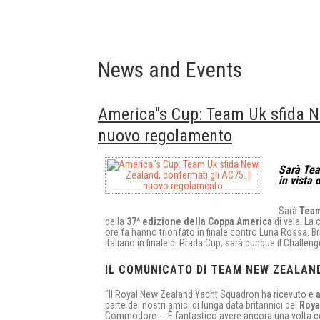
News and Events
America''s Cup: Team Uk sfida N
nuovo regolamento
Sarà Tea
in vista 
Sarà
Team
della
37^ edizione della Coppa America
di vela. La 
ore fa hanno trionfato in finale contro Luna Rossa. Brit
italiano in finale di Prada Cup, sarà dunque il Challe
IL COMUNICATO DI TEAM NEW ZEALAN
"Il Royal New Zealand Yacht Squadron ha ricevuto e
parte dei nostri amici di lunga data britannici del
Roya
Commodore - . È fantastico avere ancora una volta coi