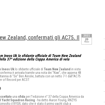
2021
ew Zealand, confermati gli AC75. Il
20
Marz
m Ineos Uk lo sfidante ufficiale di Team New Zealand
della 37^ edizione della Coppa America di vela
 Ineos Uk
lo sfidante ufficiale di
Team New Zealand
in vista
conferma è arrivata tramite una nota dei ''Kiwi'', che appena 48
annia di ''Sir'' Ben Ainslie, battuta con un netto 7-1 dall''AC75
nger of Record per AC37.
D
accettato
una
sfida
per l''edizione n° 37 della Coppa America da
l Yacht Squadron Racing
- ha detto Aaron Young, RNZYS
nvolto il RYSR, dato che è stato il primo yacht club a