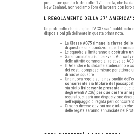
presentare questo trofeo oltre 170 anni fa, che ha d
New Zealand, non vediamo l’ora di lavorare con loro 
L REGOLAMENTO DELLA 37^ AMERICA''
Un protocollo che disciplina l’AC37 sarà
pubblicato 
disposizioni già delineate in questa prima nota.
La
Classe AC75 rimane la classe dello
di questa è una condizione per l’ammiss
Le squadre si limiteranno a
costruire u
Sarà nominata un’unica Event Authority r
delle attività commerciali relative ad AC
Il Defender e lo sfidante studieranno e c
dei costi, comprese misure per attirare 
di nuove squadre
Una nuova regola sulla nazionalità dell’e
concorrente sia titolare del passaport
sia stato
fisicamente presente
in quel 
degli eventi AC36)
per due dei tre anni
requisito, ci sarà una disposizione disc
nell’equipaggio di regata per i concorren
Ci sono diverse opzioni ma è inteso che
delle regate saranno annunciate nel Prot