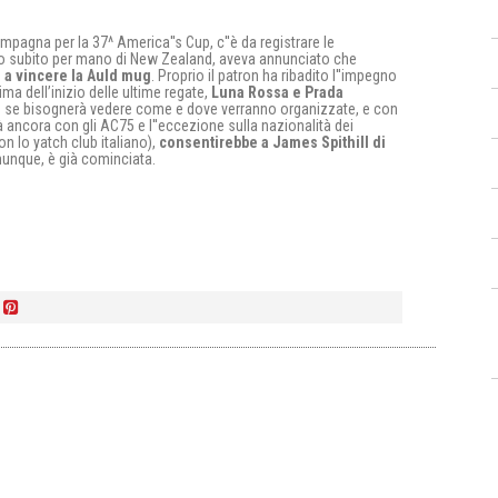
campagna per la 37^ America''s Cup, c''è da registrare le
 Ko subito per mano di New Zealand, aveva annunciato che
o a vincere la Auld mug
. Proprio il patron ha ribadito l''impegno
prima dell’inizio delle ultime regate,
Luna Rossa e Prada
se bisognerà vedere come e dove verranno organizzate, e con
 ancora con gli AC75 e l''eccezione sulla nazionalità dei
n lo yatch club italiano),
consentirebbe a James Spithill di
omunque, è già cominciata.