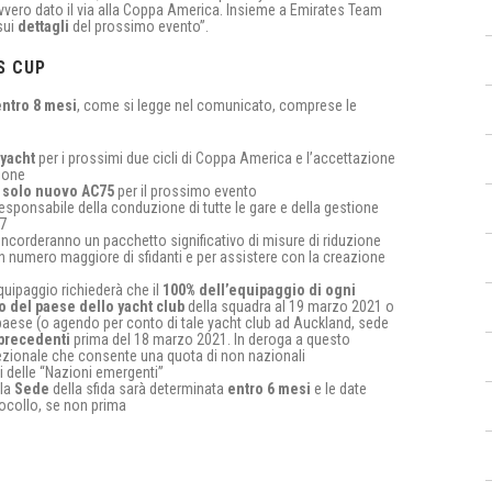
avvero dato il via alla Coppa America. Insieme a Emirates Team
sui
dettagli
del prossimo evento”.
S CUP
entro 8 mesi
, come si legge nel comunicato, comprese le
 yacht
per i prossimi due cicli di Coppa America e l’accettazione
ione
n solo nuovo AC75
per il prossimo evento
esponsabile della conduzione di tutte le gare e della gestione
37
oncorderanno un pacchetto significativo di misure di riduzione
un numero maggiore di sfidanti e per assistere con la creazione
quipaggio richiederà che il
100% dell’equipaggio di ogni
o del paese dello yacht club
della squadra al 19 marzo 2021 o
paese (o agendo per conto di tale yacht club ad Auckland, sede
 precedenti
prima del 18 marzo 2021. In deroga a questo
rezionale che consente una quota di non nazionali
ti delle “Nazioni emergenti”
 la
Sede
della sfida sarà determinata
entro 6 mesi
e le date
ocollo, se non prima