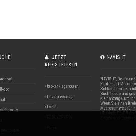
UCHE
JETZT
NAVIS.IT
REGISTRIEREN
roboat
NAVIS.IT,
Boote und 
Kaufen auf Motorboo
broker / agenturen
Schlauchboote, naut
lboot
Suche neue und gebr
Privatanwender
Kleinanzeige, um Ihr
hull
Wenn Sie einen
Brok
Login
Meeresumwelt für I
auchboote
Hier finden Sie die 
RECOVERY PIN
Segeln und technisch
ter
Rules
fahrt online