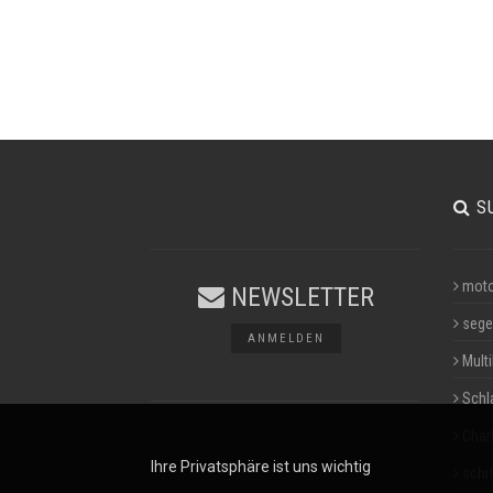
S
moto
NEWSLETTER
sege
ANMELDEN
Multi
Schl
Char
Ihre Privatsphäre ist uns wichtig
schif