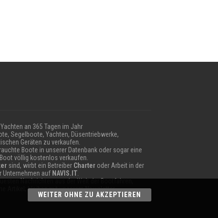
Yachten an 365 Tagen im Jahr
te, Segelboote, Yachten, Düsentriebwerke,
ischen Geräten zu verkaufen.
auchte Boote in unserer Datenbank oder sogar eine
 Boot völlig kostenlos verkaufen.
er
sind, wirbt ein Betreiber
Charter
oder Arbeit in der
hr Unternehmen auf
NAVIS.IT
.
neuesten Nachrichten aus der Welt der Bootfahren,
e Artikel; bleiben mit unserem Newsletter.
WEITER OHNE ZU AKZEPTIEREN