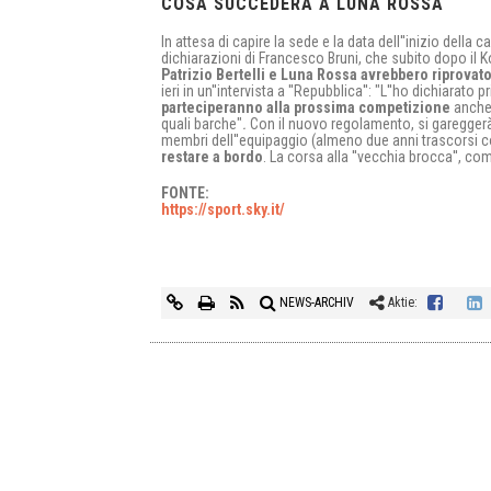
COSA SUCCEDERÀ A LUNA ROSSA
In attesa di capire la sede e la data dell''inizio della 
dichiarazioni di Francesco Bruni, che subito dopo il
Patrizio Bertelli e Luna Rossa avrebbero riprovat
ieri in un''intervista a ''Repubblica'': "L''ho dichiarato 
parteciperanno alla prossima competizione
anche 
quali barche"
.
Con il nuovo regolamento, si gareggerà
membri dell''equipaggio (almeno due anni trascorsi co
restare a bordo
. La corsa alla ''vecchia brocca'', c
FONTE:
https://sport.sky.it/
NEWS-ARCHIV
Aktie: