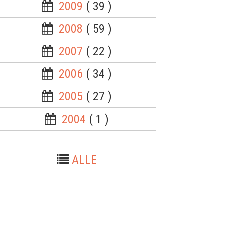
2009
( 39 )
2008
( 59 )
2007
( 22 )
2006
( 34 )
2005
( 27 )
2004
( 1 )
ALLE