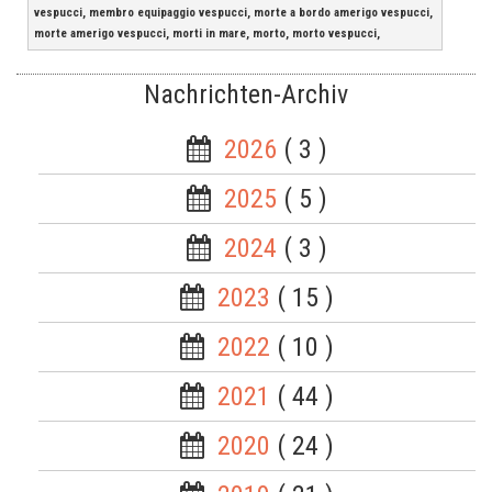
vespucci, membro equipaggio vespucci, morte a bordo amerigo vespucci,
morte amerigo vespucci, morti in mare, morto, morto vespucci,
Nachrichten-Archiv
2026
( 3 )
2025
( 5 )
2024
( 3 )
2023
( 15 )
2022
( 10 )
2021
( 44 )
2020
( 24 )