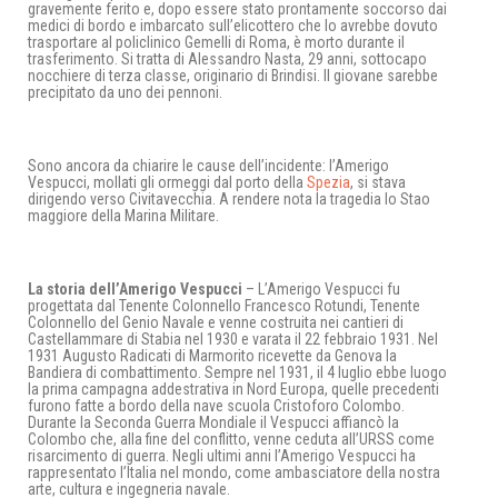
gravemente ferito e, dopo essere stato prontamente soccorso dai
medici di bordo e imbarcato sull’elicottero che lo avrebbe dovuto
trasportare al policlinico Gemelli di Roma, è morto durante il
trasferimento. Si tratta di Alessandro Nasta, 29 anni, sottocapo
nocchiere di terza classe, originario di Brindisi. Il giovane sarebbe
precipitato da uno dei pennoni.
Sono ancora da chiarire le cause dell’incidente: l’Amerigo
Vespucci, mollati gli ormeggi dal porto della
Spezia
, si stava
dirigendo verso Civitavecchia. A rendere nota la tragedia lo Stao
maggiore della Marina Militare.
La storia dell’Amerigo Vespucci
– L’Amerigo Vespucci fu
progettata dal Tenente Colonnello Francesco Rotundi, Tenente
Colonnello del Genio Navale e venne costruita nei cantieri di
Castellammare di Stabia nel 1930 e varata il 22 febbraio 1931. Nel
1931 Augusto Radicati di Marmorito ricevette da Genova la
Bandiera di combattimento. Sempre nel 1931, il 4 luglio ebbe luogo
la prima campagna addestrativa in Nord Europa, quelle precedenti
furono fatte a bordo della nave scuola Cristoforo Colombo.
Durante la Seconda Guerra Mondiale il Vespucci affiancò la
Colombo che, alla fine del conflitto, venne ceduta all’URSS come
risarcimento di guerra. Negli ultimi anni l’Amerigo Vespucci ha
rappresentato l’Italia nel mondo, come ambasciatore della nostra
arte, cultura e ingegneria navale.