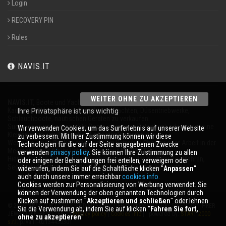
Login
RECOVERY PIN
Rules
NAVIS.IT
WEITER OHNE ZU AKZEPTIEREN
NAVIS.IT,
Boote und Yachten an 365 Tagen im Jahr
Kaufen auf Motorboote, Segelboote, Yachten, Düsentriebwerke,
Ihre Privatsphäre ist uns wichtig
Schlauchboote, nautischen Geräten zu verkaufen.
Suche neue und gebrauchte Boote in unserer Datenbank oder sogar eine
Wir verwenden Cookies, um das Surferlebnis auf unserer Website
Kleinanzeige, um Ihr Boot völlig kostenlos verkaufen.
zu verbessern. Mit Ihrer Zustimmung können wir diese
Wenn Sie einen
Broker
sind, wirbt ein Betreiber
Charter
oder Arbeit in der
Technologien für die auf der Seite angegebenen Zwecke
Meeresumwelt für Ihr Unternehmen auf
NAVIS.IT
.
verwenden
privacy policy
. Sie können Ihre Zustimmung zu allen
Hier finden Sie die neuesten Nachrichten aus der Welt der Bootfahren,
oder einigen der Behandlungen frei erteilen, verweigern oder
Segeln und technische Artikel; bleiben mit unserem Newsletter.
widerrufen, indem Sie auf die Schaltfläche klicken ''
Anpassen
''
auch durch unsere immer erreichbar
cookies info.
Cookies werden zur Personalisierung von Werbung verwendet. Sie
können der Verwendung der oben genannten Technologien durch
Klicken auf zustimmen ''
Akzeptieren und schließen
'' oder lehnen
© 2026 NAVIS.IT® LOGOS SIND MARKEN ODER MARKEN SIND DAS EIGENTUM IHRER
Sie die Verwendung ab, indem Sie auf klicken ''
Fahren Sie fort,
JEWEILIGEN BESITZER. |
Privacy policy
|
Cookies info
| powered by:
START 2000
ohne zu akzeptieren
''
s.r.l.
p.iva IT-02134430301