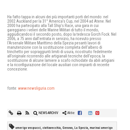
Ha fatto tappa in alcuni dei più importanti porti del mondo: nel
2002 Auckland per la 31° America’s Cup, nel 2004 ad Atene. Nel
2000 ha partecipato alla Tall Ship’s Race, una gara in cui
gareggiano i velieri delle Marine Militari di tutto il mondo,
aggiudicandosi il secondo posto, dopo la tedesca Gorch Fock. Nel
2006, a 75 anni dall’entrata in servizio, ha ricevuto presso
l’Arsenale Militare Marittimo della Spezia pesanti lavori di
manutenzione con la sostituzione completa dell’albero di
trinchetto per sopraggiunti limiti di usura, ricostruito fedelmente
all’originale ricorrendo alle artigianali tecniche dell’epoca; la
sostituzione di alcune lamiere a scafo richiodate da abili artigiani
e la riconfigurazione del locale ausiliari con impianti di recente
concezione.
fonte:
www.newsliguria.com
NEWS-ARCHIV
Aktie:
amerigo vespucci, civitavecchia, Genova, La Spezia, marinai amerigo