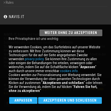
Rules
NAVIS.IT
WEITER OHNE ZU AKZEPTIEREN
NAVIS.IT,
Boote und Yachten an 365 Tagen im Jahr
Kaufen auf Motorboote, Segelboote, Yachten, Düsentriebwerke,
Ihre Privatsphäre ist uns wichtig
Schlauchboote, nautischen Geräten zu verkaufen.
Suche neue und gebrauchte Boote in unserer Datenbank oder sogar eine
Wir verwenden Cookies, um das Surferlebnis auf unserer Website
Kleinanzeige, um Ihr Boot völlig kostenlos verkaufen.
zu verbessern. Mit Ihrer Zustimmung können wir diese
Wenn Sie einen
Broker
sind, wirbt ein Betreiber
Charter
oder Arbeit in der
Technologien für die auf der Seite angegebenen Zwecke
Meeresumwelt für Ihr Unternehmen auf
NAVIS.IT
.
verwenden
privacy policy
. Sie können Ihre Zustimmung zu allen
Hier finden Sie die neuesten Nachrichten aus der Welt der Bootfahren,
oder einigen der Behandlungen frei erteilen, verweigern oder
Segeln und technische Artikel; bleiben mit unserem Newsletter.
widerrufen, indem Sie auf die Schaltfläche klicken ''
Anpassen
''
auch durch unsere immer erreichbar
cookies info.
Cookies werden zur Personalisierung von Werbung verwendet. Sie
können der Verwendung der oben genannten Technologien durch
Klicken auf zustimmen ''
Akzeptieren und schließen
'' oder lehnen
© 2026 NAVIS.IT® LOGOS SIND MARKEN ODER MARKEN SIND DAS EIGENTUM IHRER
Sie die Verwendung ab, indem Sie auf klicken ''
Fahren Sie fort,
JEWEILIGEN BESITZER. |
Privacy policy
|
Cookies info
| powered by:
START 2000
ohne zu akzeptieren
''
s.r.l.
p.iva IT-02134430301
ANPASSEN
AKZEPTIEREN UND SCHLIESSEN