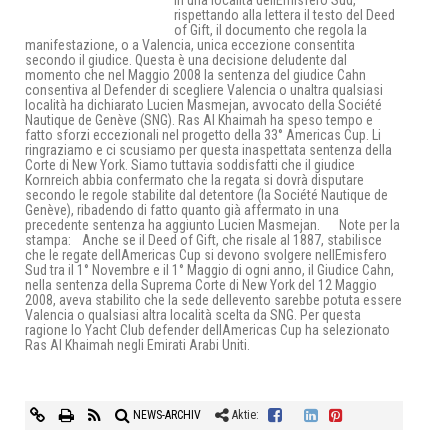
in una località dellEmisfero Sud,
rispettando alla lettera il testo del Deed
of Gift, il documento che regola la
manifestazione, o a Valencia, unica eccezione consentita
secondo il giudice. Questa è una decisione deludente dal
momento che nel Maggio 2008 la sentenza del giudice Cahn
consentiva al Defender di scegliere Valencia o unaltra qualsiasi
località ha dichiarato Lucien Masmejan, avvocato della Société
Nautique de Genève (SNG). Ras Al Khaimah ha speso tempo e
fatto sforzi eccezionali nel progetto della 33° Americas Cup. Li
ringraziamo e ci scusiamo per questa inaspettata sentenza della
Corte di New York. Siamo tuttavia soddisfatti che il giudice
Kornreich abbia confermato che la regata si dovrà disputare
secondo le regole stabilite dal detentore (la Société Nautique de
Genève), ribadendo di fatto quanto già affermato in una
precedente sentenza ha aggiunto Lucien Masmejan. Note per la
stampa: Anche se il Deed of Gift, che risale al 1887, stabilisce
che le regate dellAmericas Cup si devono svolgere nellEmisfero
Sud tra il 1° Novembre e il 1° Maggio di ogni anno, il Giudice Cahn,
nella sentenza della Suprema Corte di New York del 12 Maggio
2008, aveva stabilito che la sede dellevento sarebbe potuta essere
Valencia o qualsiasi altra località scelta da SNG. Per questa
ragione lo Yacht Club defender dellAmericas Cup ha selezionato
Ras Al Khaimah negli Emirati Arabi Uniti.
NEWS-ARCHIV
Aktie: