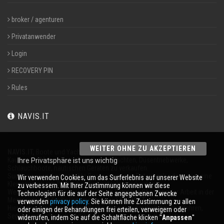
broker / agenturen
Privatanwender
Login
RECOVERY PIN
Rules
NAVIS.IT
WEITER OHNE ZU AKZEPTIEREN
NAVIS.IT,
Boote und Yachten an 365 Tagen im Jahr
Kaufen auf Motorboote, Segelboote, Yachten, Düsentriebwerke,
Ihre Privatsphäre ist uns wichtig
Schlauchboote, nautischen Geräten zu verkaufen.
Suche neue und gebrauchte Boote in unserer Datenbank oder sogar eine
Wir verwenden Cookies, um das Surferlebnis auf unserer Website
Kleinanzeige, um Ihr Boot völlig kostenlos verkaufen.
zu verbessern. Mit Ihrer Zustimmung können wir diese
Wenn Sie einen
Broker
sind, wirbt ein Betreiber
Charter
oder Arbeit in der
Technologien für die auf der Seite angegebenen Zwecke
Meeresumwelt für Ihr Unternehmen auf
NAVIS.IT
.
verwenden
privacy policy
. Sie können Ihre Zustimmung zu allen
Hier finden Sie die neuesten Nachrichten aus der Welt der Bootfahren,
oder einigen der Behandlungen frei erteilen, verweigern oder
Segeln und technische Artikel; bleiben mit unserem Newsletter.
widerrufen, indem Sie auf die Schaltfläche klicken ''
Anpassen
''