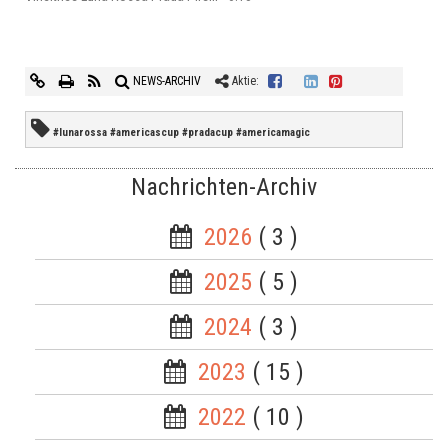
NEWS-ARCHIV
Aktie:
#lunarossa #americascup #pradacup #americamagic
Nachrichten-Archiv
2026
( 3 )
2025
( 5 )
2024
( 3 )
2023
( 15 )
2022
( 10 )