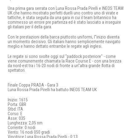
Una prima gara serrata con Luna Rossa Prada Pirelli e INEOS TEAM
UK che hanno mostrato perfetti duelli uno contro uno di virate e
tattiche, è stata seguita da una gara in cui il team britannico ha
commesso un errore pre partenza ed è stato lasciato a inseguire
gli italiani per il della gara.
Con le prestazioni della barca piuttosto uniformi, l''inizio diventa
un momento decisivo. Gli italiani hanno semplicemente navigato
meglio e hanno dettato entrambe le regate agli inglesi.
Le regate si sono svolte oggi sul "paddock posteriore" - come
viene comunemente chiamata la Race Course E - con una brezza
da nord-est tra i 16-20 nodi di fronte a un''altra grande flotta di
spettatori.
Finale Coppa PRADA - Gara 3
Luna Rossa Prada Pirelli ha battuto INEOS TEAM UK
Inizio: 1615
Porta: GBR
Stbd: ITA
Corso: E
Asse: 035
Lunghezza: 2,05 nm
Corrente: 0 nodi
Vento: 16 nodi 050 gradi
Vincitrice Luna Rossa Prada Pirelli - 0:13