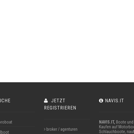
UCHE
JETZT
NAVIS.IT
REGISTRIEREN
roboat
NAVIS.IT,
Boote und 
Kaufen auf Motorboo
broker / agenturen
Schlauchboote, naut
lboot