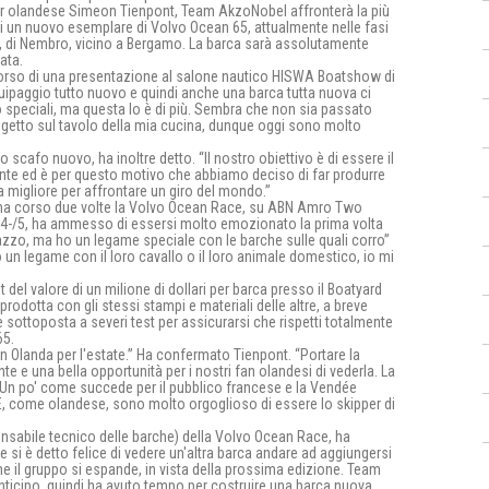
er olandese Simeon Tienpont, Team AkzoNobel affronterà la più
i un nuovo esemplare di Volvo Ocean 65, attualmente nelle fasi
ne, di Nembro, vicino a Bergamo. La barca sarà assolutamente
gata.
corso di una presentazione al salone nautico HISWA Boatshow di
paggio tutto nuovo e quindi anche una barca tutta nuova ci
speciali, ma questa lo è di più. Sembra che non sia passato
rogetto sul tavolo della mia cucina, dunque oggi sono molto
 scafo nuovo, ha inoltre detto. “Il nostro obiettivo è di essere il
cante ed è per questo motivo che abbiamo deciso di far produrre
ta migliore per affrontare un giro del mondo.”
e ha corso due volte la Volvo Ocean Race, su ABN Amro Two
14-/5, ha ammesso di essersi molto emozionato la prima volta
azzo, ma ho un legame speciale con le barche sulle quali corro”
n legame con il loro cavallo o il loro animale domestico, io mi
t del valore di un milione di dollari per barca presso il Boatyard
prodotta con gli stessi stampi e materiali delle altre, a breve
 sottoposta a severi test per assicurarsi che rispetti totalmente
65.
Olanda per l'estate.” Ha confermato Tienpont. “Portare la
 e una bella opportunità per i nostri fan olandesi di vederla. La
Un po' come succede per il pubblico francese e la Vendée
 E, come olandese, sono molto orgoglioso di essere lo skipper di
onsabile tecnico delle barche) della Volvo Ocean Race, ha
e si è detto felice di vedere un'altra barca andare ad aggiungersi
he il gruppo si espande, in vista della prossima edizione. Team
ticipo, quindi ha avuto tempo per costruire una barca nuova.