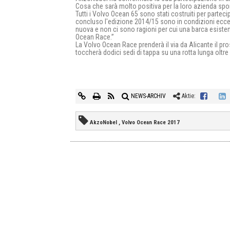
Cosa che sarà molto positiva per la loro azienda spon
Tutti i Volvo Ocean 65 sono stati costruiti per partec
concluso l'edizione 2014/15 sono in condizioni eccell
nuova e non ci sono ragioni per cui una barca esiste
Ocean Race.”
La Volvo Ocean Race prenderà il via da Alicante il pros
toccherà dodici sedi di tappa su una rotta lunga oltre
NEWS-ARCHIV
Aktie:
AkzoNobel , Volvo Ocean Race 2017