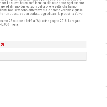
sor. La nuova barca sarà identica alle altre sotto ogni aspetto.
ipare ad almeno due edizioni del giro, e le sette che hanno
enti. Non si vedono differenze fra le barche vecchie e quella
nte non possa, se ben portata, aggiudicarsi la prossima Volvo
simo 22 ottobre e finirà all'Aja a fine giugno 2018. La regata
 45.000 miglia.