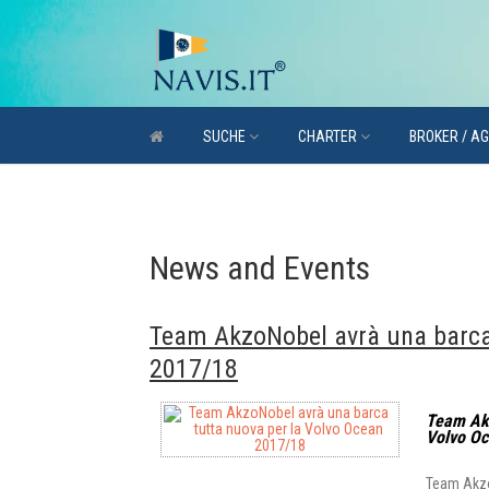
SUCHE
CHARTER
BROKER / A
News and Events
Team AkzoNobel avrà una barca 
2017/18
Team Akz
Volvo Oc
Team Akzo