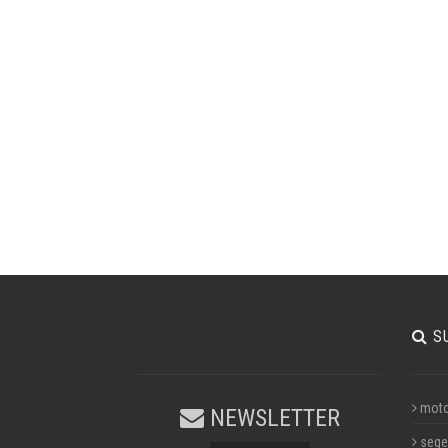
S
moto
NEWSLETTER
sege