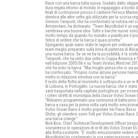
Race con una barca tutta nuova. Guidato dallo skipp
dura regata intorno al mondo in equipaggio a bordo d
finali di costruzione presso il cantiere Persico Mari
identica alle altre sette già utilizzate per la scorsa re
Simeon Tienpont, che ha confermato la notizia nel 
Amsterdam, ha dichiarato: “Team AkzoNobel è un equi
sembrava una buona idea. Tutte e barche nuove sono 
molto tempo da quando ho iniziato a pianificare il p
felice di vedere che la barca è quasi pronta.”
Spiegando quali siano state le ragioni per ordinare uno
team meglio preparato sulla linea di partenza di Ali
una nuova barca. Se se ne ha la possibilità, è la scel
Tienpont, che ha vinto due volte in Coppa America 
nell'edizione 2005/06 e su Team Vestas Wind nel 20
che ha visto la barca. “Mia moglie pensa che io sia p
ha confessato. “Proprio come alcune persone hanno u
metto in relazione emotiva con la barca.”
Il resto della flotta al momento è sottoposta a un re-fi
di Lisbona, in Portogallo. La nuova barca, che è stata 
sarà trasportata nella capitale portoghese, per essere
i criteri stretti di monotipia della classe Volvo Ocean 
“Abbiamo programmato una cerimonia di battesimo in 
barca a casa per la prima volta sarà molto emozionante
Volvo Ocean Race è molto popolare nei Paesi Bassi. 
Globe, gli olandesi sono folli per Volvo Ocean Race.
una barca orange.”
Nick Bice, Chief Technical Development Officer (resp
sovrainteso le operazioni di re-fit dei Volvo Ocean 65 
alla flotta esistente. “E' molto emozionante vedere c
AkzoNobel ha confermato la sua partecipazione in an