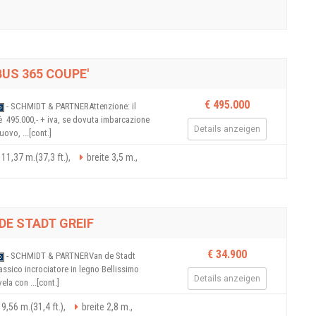
US 365 COUPE'
€ 495.000
- SCHMIDT & PARTNERAttenzione: il
  495.000,- + iva, se dovuta imbarcazione
Details anzeigen
uovo, ...[cont.]
11,37 m.(37,3 ft.),
breite 3,5 m.,
DE STADT GREIF
€ 34.900
- SCHMIDT & PARTNERVan de Stadt
classico incrociatore in legno Bellissimo
Details anzeigen
vela con ...[cont.]
9,56 m.(31,4 ft.),
breite 2,8 m.,