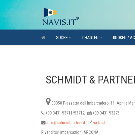
SUCHE
CHARTER
BROKER / A
SCHMIDT & PARTNE
33050 Piazzetta dell Imbarcadero, 11 Aprilia Mar
+39 0431 53711/53712
+39 0431 53276
info@schmidtpartner.it
web site
Rivenditori imbarcazioni ARCONA