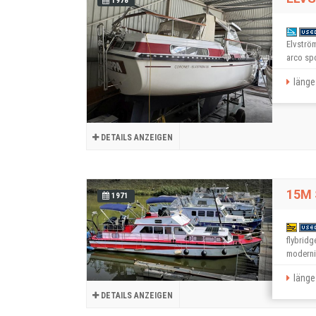
1978
Elvströ
arco spo
länge 
DETAILS ANZEIGEN
15M
1971
flybrid
moderniz
länge 
DETAILS ANZEIGEN