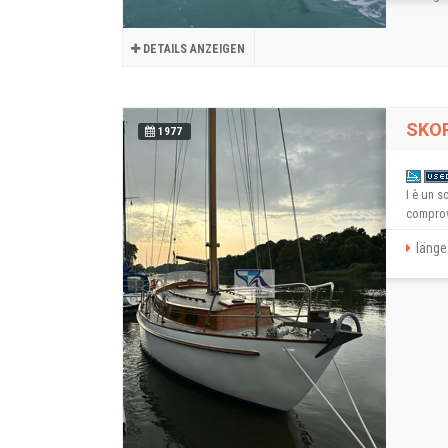
DETAILS ANZEIGEN
SKOR
1977
I è un s
comprova
länge 