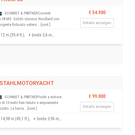
€ 54.900
- SCHMIDT & PARTNERCoronet
m 38 MS  Solido classico Nordland con
Details anzeigen
rgente Robusto veliero ...[cont.]
12 m.(39,4 ft.),
breite 3,6 m.,
 STAHLMOTORYACHT
€ 99.000
- SCHMIDT & PARTNERYacht a motore
ge di 15 metri ben tenuto e ampiamente
Details anzeigen
zato. La barca ...[cont.]
14,98 m.(49,1 ft.),
breite 3,96 m.,