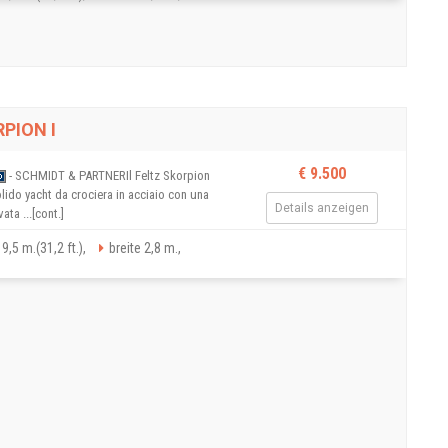
PION I
€ 9.500
- SCHMIDT & PARTNERIl Feltz Skorpion
olido yacht da crociera in acciaio con una
Details anzeigen
ta ...[cont.]
9,5 m.(31,2 ft.),
breite 2,8 m.,