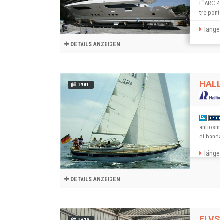
L''ARC 4
tre pont
länge
DETAILS ANZEIGEN
HALL
1981
antiosm
di banda
länge 
DETAILS ANZEIGEN
ELV