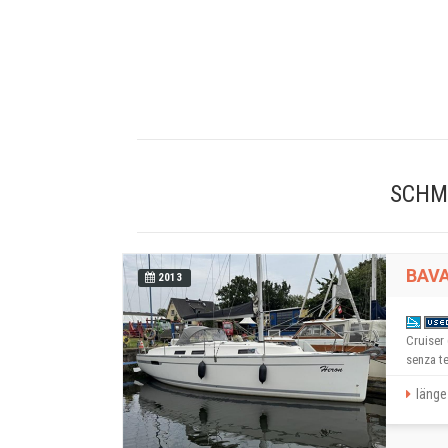
SCHMI
BAVA
2013
Cruiser 
senza te
länge 