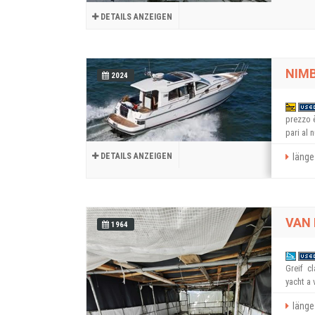
DETAILS ANZEIGEN
NIMB
2024
prezzo è
pari al n
DETAILS ANZEIGEN
länge 
VAN 
1964
Greif  
yacht a 
länge 