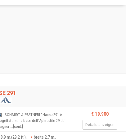
SE 291
€ 19.900
- SCHMIDT & PARTNERL''Hanse 291 è
ogettato sulla base dell''Aphrodite 29 dal
Details anzeigen
igner ...[cont.]
8,9 m.(29,2 ft.),
breite 2,7 m.,