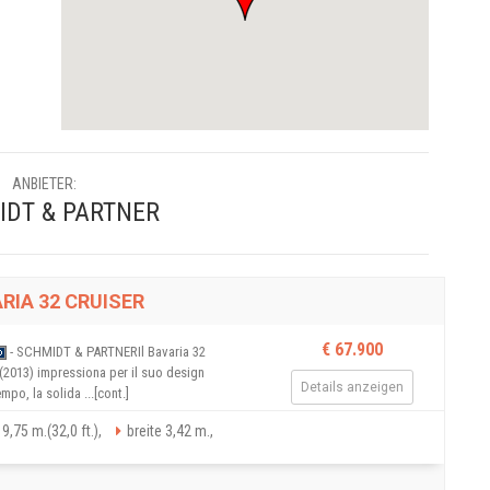
ANBIETER:
DT & PARTNER
RIA 32 CRUISER
€ 67.900
- SCHMIDT & PARTNERIl Bavaria 32
(2013) impressiona per il suo design
Details anzeigen
mpo, la solida ...[cont.]
9,75 m.(32,0 ft.),
breite 3,42 m.,