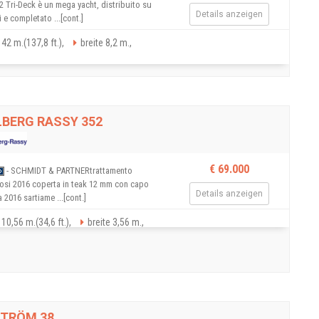
2 Tri-Deck è un mega yacht, distribuito su
Details anzeigen
i e completato ...[cont.]
 42 m.(137,8 ft.),
breite 8,2 m.,
BERG RASSY 352
€ 69.000
- SCHMIDT & PARTNERtrattamento
osi 2016 coperta in teak 12 mm con capo
Details anzeigen
 2016 sartiame ...[cont.]
10,56 m.(34,6 ft.),
breite 3,56 m.,
STRÖM 38