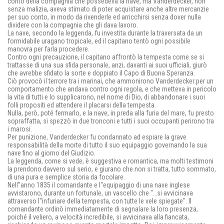
conto della compagnia che possedeva la nave, ma Vanderdecker, non
senza malizia, aveva stimato di poter acquistare anche altre mercanzie
per suo conto, in modo da rivenderle ed arricchirsi senza dover nulla
dividere con la compagnia che gli dava lavoro.
La nave, secondo la leggenda, fu investita durante la traversata da un
formidabile uragano tropicale, ed il capitano tentò ogni possibile
manovra per farla procedere.
Contro ogni precauzione, il capitano affrontò la tempesta come se si
trattasse di una sua sfida personale, anzi, davanti ai suoi ufficiali, giurò
che avrebbe sfidato la sorte e doppiato il Capo di Buona Speranza.
Ciò provocò il terrore tra i marinai, che ammonirono Vanderdecker per un
comportamento che andava contro ogni regola, e che metteva in pericolo
la vita di tutti e lo supplicarono, nel nome di Dio, di abbandonare i suoi
folli propositi ed attendere il placarsi della tempesta.
Nulla, però, poté fermarlo, e la nave, in preda alla furia del mare, fu presto
sopraffatta, si spezzò in due tronconi e tutti i suoi occupanti perirono tra
i marosi.
Per punizione, Vanderdecker fu condannato ad espiare la grave
responsabilità della morte di tutto il suo equipaggio governando la sua
nave fino al giorno del Giudizio.
La leggenda, come si vede, è suggestiva e romantica, ma molti testimoni
la prendono davvero sul serio, e giurano che non si tratta, tutto sommato,
di una pura e semplice storia da focolare.
Nell''anno 1835 il comandante e l''equipaggio di una nave inglese
avvistarono, durante un fortunale, un vascello che "…si avvicinava
attraverso l''infuriare della tempesta, con tutte le vele spiegate". Il
comandante ordinò immediatamente di segnalare la loro presenza,
poiché il veliero, a velocità incredibile, si avvicinava alla fiancata,