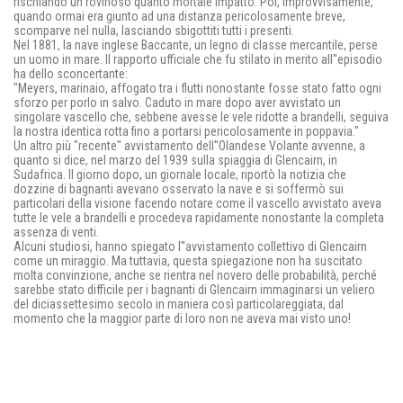
rischiando un rovinoso quanto mortale impatto. Poi, improvvisamente,
quando ormai era giunto ad una distanza pericolosamente breve,
scomparve nel nulla, lasciando sbigottiti tutti i presenti.
Nel 1881, la nave inglese Baccante, un legno di classe mercantile, perse
un uomo in mare. Il rapporto ufficiale che fu stilato in merito all''episodio
ha dello sconcertante:
"Meyers, marinaio, affogato tra i flutti nonostante fosse stato fatto ogni
sforzo per porlo in salvo. Caduto in mare dopo aver avvistato un
singolare vascello che, sebbene avesse le vele ridotte a brandelli, seguiva
la nostra identica rotta fino a portarsi pericolosamente in poppavia."
Un altro più "recente" avvistamento dell''Olandese Volante avvenne, a
quanto si dice, nel marzo del 1939 sulla spiaggia di Glencairn, in
Sudafrica. Il giorno dopo, un giornale locale, riportò la notizia che
dozzine di bagnanti avevano osservato la nave e si soffermò sui
particolari della visione facendo notare come il vascello avvistato aveva
tutte le vele a brandelli e procedeva rapidamente nonostante la completa
assenza di venti.
Alcuni studiosi, hanno spiegato l''avvistamento collettivo di Glencairn
come un miraggio. Ma tuttavia, questa spiegazione non ha suscitato
molta convinzione, anche se rientra nel novero delle probabilità, perché
sarebbe stato difficile per i bagnanti di Glencairn immaginarsi un veliero
del diciassettesimo secolo in maniera così particolareggiata, dal
momento che la maggior parte di loro non ne aveva mai visto uno!