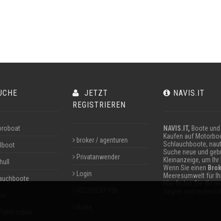
UCHE
JETZT
NAVIS.IT
REGISTRIEREN
roboat
NAVIS.IT,
Boote und 
Kaufen auf Motorboo
broker / agenturen
Schlauchboote, naut
lboot
Suche neue und gebr
Privatanwender
Kleinanzeige, um Ihr
hull
Wenn Sie einen
Brok
Login
Meeresumwelt für I
auchboote
Hier finden Sie die 
RECOVERY PIN
Segeln und technisch
ter
Rules
fahrt online