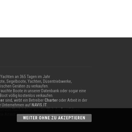
Yachten an 365 Tagen im Jahr
te, Segelboote, Yachten, Düsentriebwerke,
ischen Geräten zu verkaufen.
auchte Boote in unserer Datenbank oder sogar eine
 Boot völlig kostenlos verkaufen.
er
sind, wirbt ein Betreiber
Charter
oder Arbeit in der
hr Unternehmen auf
NAVIS.IT
.
neuesten Nachrichten aus der Welt der Bootfahren,
e Artikel; bleiben mit unserem Newsletter.
WEITER OHNE ZU AKZEPTIEREN