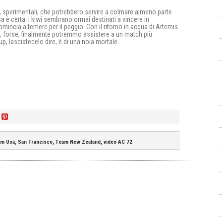
i, sperimentali, che potrebbero servire a colmare almeno parte
è certa: i kiwi sembrano ormai destinati a vincere in
omincia a temere per il peggio. Con il ritorno in acqua di Artemis
e, forse, finalmente potremmo assistere a un match più
up, lasciatecelo dire, è di una noia mortale.
am Usa, San Francisco, Team New Zealand, video AC 72