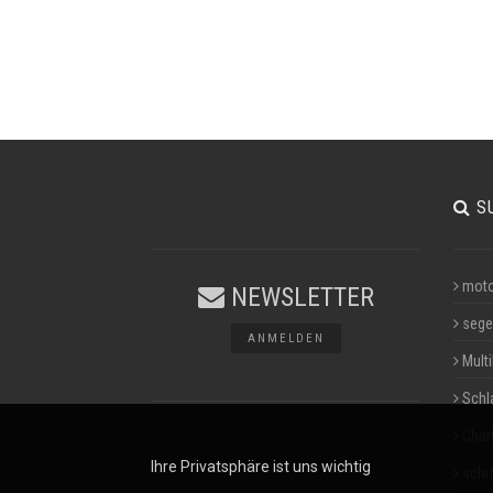
S
moto
NEWSLETTER
sege
ANMELDEN
Multi
Schl
Char
Ihre Privatsphäre ist uns wichtig
schif