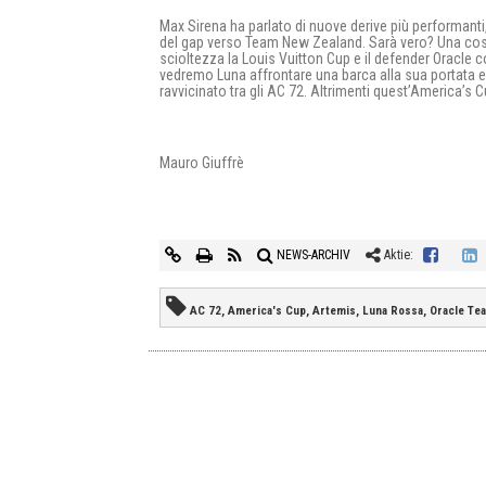
Max Sirena ha parlato di nuove derive più performant
del gap verso Team New Zealand. Sarà vero? Una cosa 
scioltezza la Louis Vuitton Cup e il defender Oracle c
vedremo Luna affrontare una barca alla sua portata 
ravvicinato tra gli AC 72. Altrimenti quest’America’s C
Mauro Giuffrè
NEWS-ARCHIV
Aktie:
AC 72, America's Cup, Artemis, Luna Rossa, Oracle Te