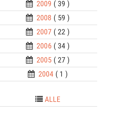
2009
( 39 )
2008
( 59 )
2007
( 22 )
2006
( 34 )
2005
( 27 )
2004
( 1 )
ALLE