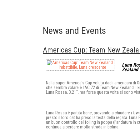
News and Events
Americas Cup: Team New Zealan
Luna Ross
Zealand 
Nella super America’s Cup voluta dagli americani di Orac
che sembra volare è l’AC 72 di Team New Zealand. I ki
Luna Rossa, 3.21″, ma forse questa volta si sono visti
Luna Rossa è partita bene, provando a chiudere i kiwi
presto il loro cat ha preso la testa della regata. Lun
un buon controllo del foiling in poppa (l’andatura in
continua a perdere molta strada in bolina.