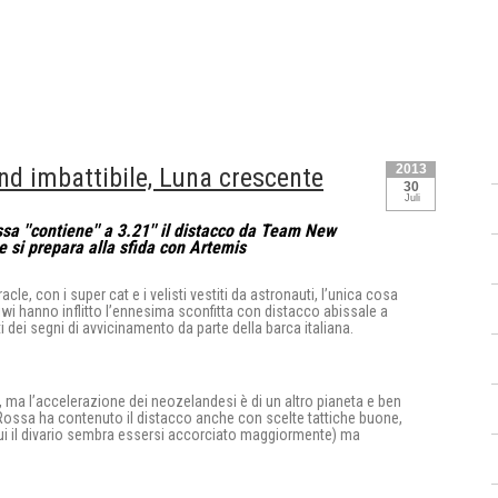
2013
d imbattibile, Luna crescente
30
Juli
a ''contiene'' a 3.21'' il distacco da Team New
e si prepara alla sfida con Artemis
le, con i super cat e i velisti vestiti da astronauti, l’unica cosa
wi hanno inflitto l’ennesima sconfitta con distacco abissale a
 dei segni di avvicinamento da parte della barca italiana.
, ma l’accelerazione dei neozelandesi è di un altro pianeta e ben
a Rossa ha contenuto il distacco anche con scelte tattiche buone,
 cui il divario sembra essersi accorciato maggiormente) ma