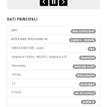
DATI PRINCIPALI
2009
anno costruzione
APREA MARE APREA MARE 48
cantiere - modello
BARCA A MOTORE - usato
tipo
lunghezza 14,69 m. (48,20 ft.), larghezza 4,70
dimensioni
Vetroresina
materiale scafo
10 tonn..
dislocamento
1,2
pescaggio
27 nodi
vel. di crociera
visibile in