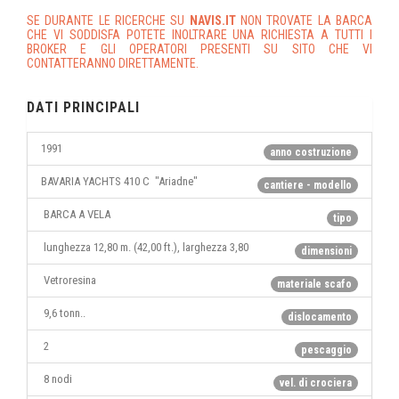
SE DURANTE LE RICERCHE SU
NAVIS.IT
NON TROVATE LA BARCA
CHE VI SODDISFA POTETE INOLTRARE UNA RICHIESTA A TUTTI I
BROKER E GLI OPERATORI PRESENTI SU SITO CHE VI
CONTATTERANNO DIRETTAMENTE.
DATI PRINCIPALI
1991
anno costruzione
BAVARIA YACHTS 410 C "Ariadne"
cantiere - modello
BARCA A VELA
tipo
lunghezza 12,80 m. (42,00 ft.), larghezza 3,80
dimensioni
Vetroresina
materiale scafo
9,6 tonn..
dislocamento
2
pescaggio
8 nodi
vel. di crociera