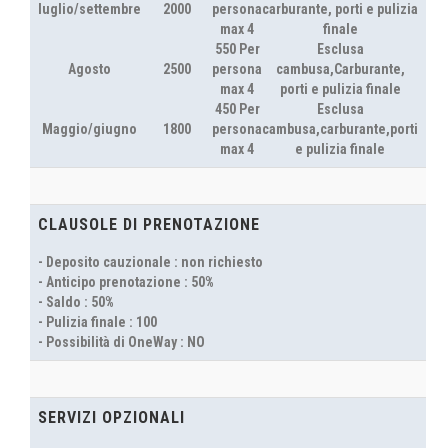
luglio/settembre
2000
persona
carburante, porti e pulizia
max 4
finale
550 Per
Esclusa
Agosto
2500
persona
cambusa,Carburante,
max 4
porti e pulizia finale
450 Per
Esclusa
Maggio/giugno
1800
persona
cambusa,carburante,porti
max 4
e pulizia finale
CLAUSOLE DI PRENOTAZIONE
- Deposito cauzionale : non richiesto
- Anticipo prenotazione : 50%
- Saldo : 50%
- Pulizia finale : 100
- Possibilità di OneWay : NO
SERVIZI OPZIONALI