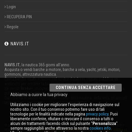
Login
RECUPERA PIN
Regole
NAVIS.IT
NAVIS.IT
, la nautica 365 giorni all'anno.
Acquista o vendi barche a motore, barche a vela, yacht, jetski, motori,
gommoni, attrezzatura nautica.
Cerca barche usate e nuove nel nostro database oppure pubblica un
annuncio per vendere la tua barca in modo del tutto gratuito.
CONTINUA SENZA ACCETTARE
Se sei un
Broker
,un operatore
Charter
o lavori nel settore della nautica
pubblicizza la tua attività su
NAVIS.IT
.
Abbiamo a cuore la tua privacy
Qui troverai le ultime notizie dal mondo della nautica, della vela, gli articoli
tecnici; resta aggiornato con la nostra newsletter.
Utilizziamo i cookie per migliorare l'esperienza di navigazione sul
nostro sito. Con il tuo consenso potremo fare uso di tali
tecnologie per le finalità indicate nella pagina
privacy policy
. Puoi
liberamente conferire, rifiutare o revocare il consenso a tutti o
alcuni dei trattamenti facendo click sul pulsante ''
Personalizza
''
© 2026 NAVIS.IT® LOGHI REGISTRATI E SEGNI DISTINTIVI SONO DI PROPRIETÀ DEI
sempre raggiungibili anche attraverso la nostra
cookies info.
RISPETTIVI TITOLARI. |
Privacy policy
|
Cookies info
| powered by:
START 2000 s.r.l.