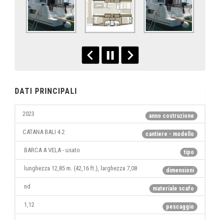
DATI PRINCIPALI
2023
anno costruzione
CATANA BALI 4.2
cantiere - modello
BARCA A VELA - usato
tipo
lunghezza 12,85 m. (42,16 ft.), larghezza 7,08
dimensioni
nd
materiale scafo
1,12
pescaggio