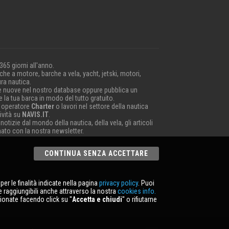
 365 giorni all'anno.
he a motore, barche a vela, yacht, jetski, motori,
ra nautica.
e nuove nel nostro database oppure pubblica un
 la tua barca in modo del tutto gratuito.
 operatore
Charter
o lavori nel settore della nautica
ività su
NAVIS.IT
.
 notizie dal mondo della nautica, della vela, gli articoli
nato con la nostra newsletter.
CONTINUA SENZA ACCETTARE
er le finalità indicate nella pagina
privacy policy
. Puoi
e raggiungibili anche attraverso la nostra
cookies info.
ionate facendo click su ''
Accetta e chiudi
'' o rifiutarne