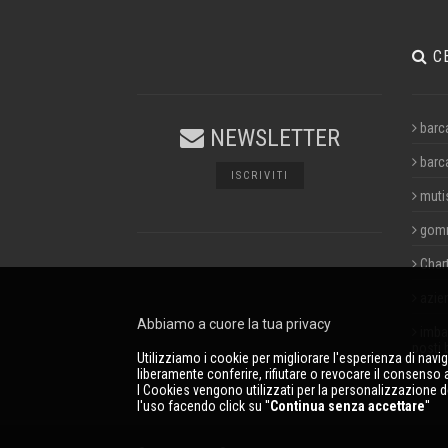
C
barc
NEWSLETTER
barc
ISCRIVITI
muti
gom
Char
azie
Abbiamo a cuore la tua privacy
imbar
posti 
Utilizziamo i cookie per migliorare l'esperienza di navi
liberamente conferire, rifiutare o revocare il consenso a 
I Cookies vengono utilizzati per la personalizzazione d
l'uso facendo click su ''
Continua senza accettare
''