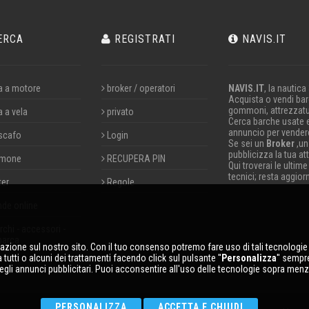
ERCA
REGISTRATI
NAVIS.IT
a a motore
broker / operatori
NAVIS.IT
, la nautica
Acquista o vendi barc
gommoni, attrezzatu
a a vela
privato
Cerca barche usate 
annuncio per vendere
scafo
Login
Se sei un
Broker
,un
pubblicizza la tua att
mone
RECUPERA PIN
Qui troverai le ultime
tecnici; resta aggior
ter
Regole
nde online
chi - accessori -
barca
gazione sul nostro sito. Con il tuo consenso potremo fare uso di tali tecnologie p
tutti o alcuni dei trattamenti facendo click sul pulsante ''
Personalizza
'' sempr
egli annunci pubblicitari. Puoi acconsentire all'uso delle tecnologie sopra menz
PERSONALIZZA
ACCETTA E CHIUDI